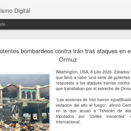
ismo Digital
ide
Crece tensi
AUG
otentes bombardeos contra Irán tras ataques en e
5
Argentina; 
Ormuz
embajador 
Washington, USA, 8 julio 2026. Estados
Brasilia, 5 agosto 2026. La
que llevó a cabo “una serie de potentes 
presidente Javier Milei cont
respuesta a los ataques iraníes contra
Silva, incluidas en el raid 
que transitaban por el estrecho de Ormu
paciencia del Gobierno brasi
canciller brasileño Mauro Vi
“Las acciones de Irán fueron injustificad
Daniel Raimondi una protest
violación del alto el fuego“, afirmó C
Brasil rebajará, por primer
en la que acusó a Teherán de atac
Argentina al nivel de enca
tripulados por “civiles inocentes
el regreso del embajador Jul
internacional.