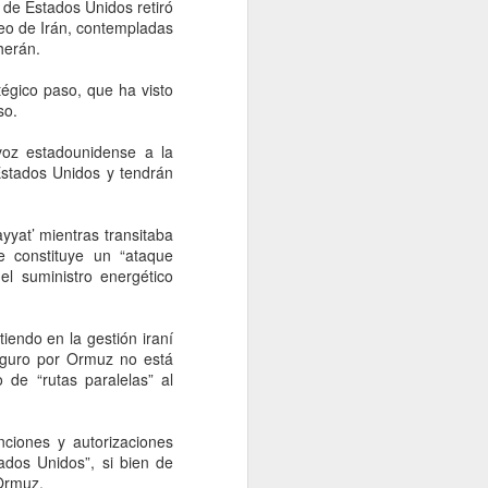
 no contestamos, pero creemos que la
 de Estados Unidos retiró
a el Presidente hacen inevitable esa
leo de Irán, contempladas
A NACION desde el gobierno de Brasil.
herán.
tégico paso, que ha visto
so.
voz estadounidense a la
Estados Unidos y tendrán
yyat’ mientras transitaba
e constituye un “ataque
el suministro energético
iendo en la gestión iraní
Examen de control de
AUG
eguro por Ormuz no está
5
 de “rutas paralelas” al
la UNAM será del 12 al
19 de agosto; habrá
sedes en 4 estados
nciones y autorizaciones
CDMX, 5 agosto 2026. La
ados Unidos”, si bien de
Universidad Nacional Autónoma
Ormuz.