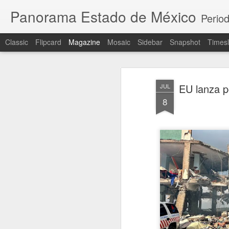
Panorama Estado de México
Period
Classic
Flipcard
Magazine
Mosaic
Sidebar
Snapshot
Timesl
EU lanza p
JUL
8