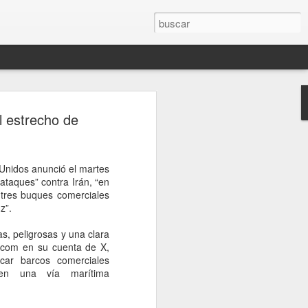
ón entre Brasil y
l estrecho de
Lula retira a su
tras dichos de Milei
 Unidos anunció el martes
 sucesión de declaraciones del
ataques” contra Irán, “en
ra su par de Brasil, Luiz Inacio Lula da
 tres buques comerciales
mediático del fin de semana, colmaron la
z”.
leño. Luego de citarlo a Itamaraty, el
eira le entregó al embajador argentino
as, peligrosas y una clara
a formal, con una decisión incluida.
entcom en su cuenta de X,
a vez en décadas, su vínculo con la
ar barcos comerciales
rgado de negocios. Y pospone sin fecha
” en una vía marítima
io Bitelli a Buenos Aires.