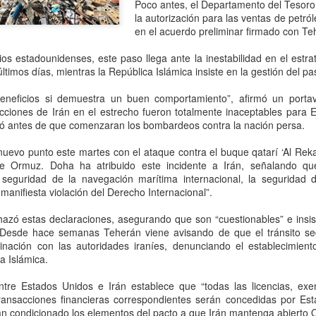
“Tuvimos mucha paciencia,
Poco antes, el Departamento del Tesoro
reiteración de ofensas hací
la autorización para las ventas de petró
decisión”, comunicaron a L
en el acuerdo preliminar firmado con Te
s estadounidenses, este paso llega ante la inestabilidad en el estra
ltimos días, mientras la República Islámica insiste en la gestión del pa
beneficios si demuestra un buen comportamiento”, afirmó un porta
ciones de Irán en el estrecho fueron totalmente inaceptables para 
ó antes de que comenzaran los bombardeos contra la nación persa.
nuevo punto este martes con el ataque contra el buque qatarí ‘Al Reka
e Ormuz. Doha ha atribuido este incidente a Irán, señalando qu
 seguridad de la navegación marítima internacional, la seguridad d
manifiesta violación del Derecho Internacional”.
hazó estas declaraciones, asegurando que son “cuestionables” e insist
BlackRock acelera su
Hacemos que los
AUG
AUG
. Desde hace semanas Teherán viene avisando de que el tránsito s
5
5
inación con las autoridades iraníes, denunciando el establecimiento
apuesta por México:
traficantes de armas
a Islámica.
busca participar en el
rindan cuentas:
plan de infraestructura
embajador Johnson;
ntre Estados Unidos e Irán establece que “todas las licencias, exe
de Sheinbaum con
destaca decomiso de
ransacciones financieras correspondientes serán concedidas por Est
proyectos de energía,
50 mil artefactos
n condicionado los elementos del pacto a que Irán mantenga abierto 