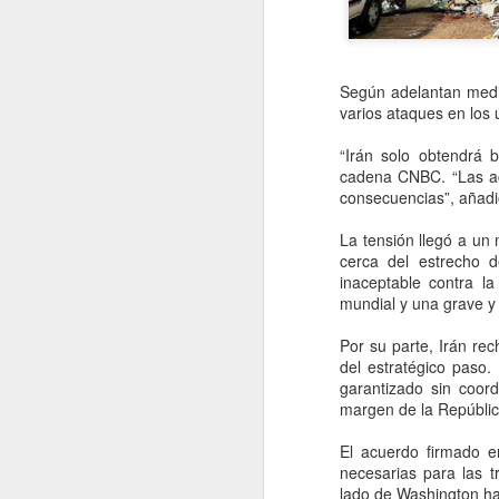
Según adelantan medio
varios ataques en los ú
“Irán solo obtendrá 
cadena CNBC. “Las ac
consecuencias”, añadi
La tensión llegó a un 
cerca del estrecho d
inaceptable contra la
mundial y una grave y 
Por su parte, Irán rec
Coca-Cola vuelve a
AUG
del estratégico paso
5
subir de precio en
garantizado sin coord
margen de la Repúblic
México, pero esta vez
el culpable no es el
El acuerdo firmado e
IEPS: FEMSA señala
necesarias para las t
a los insumos
lado de Washington ha