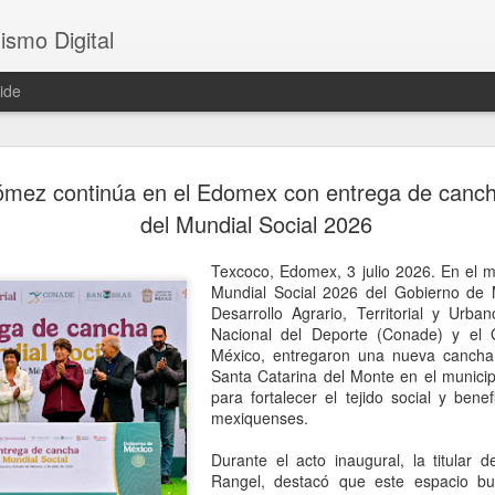
ismo Digital
ide
Crece tensi
AUG
ómez continúa en el Edomex con entrega de canch
5
Argentina; 
del Mundial Social 2026
embajador 
Texcoco, Edomex, 3 julio 2026. En el m
Brasilia, 5 agosto 2026. La
Mundial Social 2026 del Gobierno de M
presidente Javier Milei cont
Desarrollo Agrario, Territorial y Urba
Silva, incluidas en el raid 
Nacional del Deporte (Conade) y el 
paciencia del Gobierno brasi
México, entregaron una nueva cancha
canciller brasileño Mauro Vi
Santa Catarina del Monte en el munici
Daniel Raimondi una protest
para fortalecer el tejido social y benef
Brasil rebajará, por primer
mexiquenses.
Argentina al nivel de enca
el regreso del embajador Jul
Durante el acto inaugural, la titular
Rangel, destacó que este espacio bu