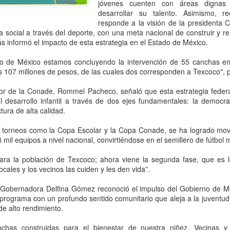
“Tuvimos mucha paciencia,
jóvenes cuenten con áreas dignas 
reiteración de ofensas hací
desarrollar su talento. Asimismo, re
decisión”, comunicaron a L
responde a la visión de la presidenta
cia social a través del deporte, con una meta nacional de construir y r
s informó el impacto de esta estrategia en el Estado de México.
do de México estamos concluyendo la intervención de 55 canchas en
os 107 millones de pesos, de las cuales dos corresponden a Texcoco", 
ctor de la Conade, Rommel Pacheco, señaló que esta estrategia federa
l desarrollo infantil a través de dos ejes fundamentales: la democra
tura de alta calidad.
a torneos como la Copa Escolar y la Copa Conade, se ha logrado movi
mil equipos a nivel nacional, convirtiéndose en el semillero de fútbol 
ara la población de Texcoco; ahora viene la segunda fase, que es 
BlackRock acelera su
Hacemos que los
AUG
AUG
locales y los vecinos las cuiden y les den vida”.
5
5
apuesta por México:
traficantes de armas
a Gobernadora Delfina Gómez reconoció el impulso del Gobierno de Méx
busca participar en el
rindan cuentas:
 programa con un profundo sentido comunitario que aleja a la juventud
plan de infraestructura
embajador Johnson;
 de alto rendimiento.
de Sheinbaum con
destaca decomiso de
proyectos de energía,
50 mil artefactos
chas construidas para el bienestar de nuestra niñez. Vecinas y