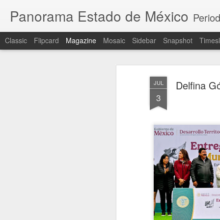
Panorama Estado de México
Period
Classic
Flipcard
Magazine
Mosaic
Sidebar
Snapshot
Timesl
Delfina G
JUL
3