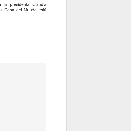
de México (UNAM) publicó las
 la presidenta Claudia
sedes y fechas para el examen de
 la Copa del Mundo está
control luego de las
irregularidades presentadas en el
certamen de ingreso 2026-2027.
Las autoridades de la Máxima
Casa de Estudios se
comprometieron en habilitar sedes
para los estudiantes foráneos,
además de la de Ciudad de
México, que presentarán su
examen de control.