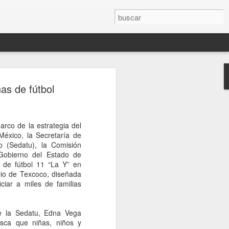
ón entre Brasil y
as de fútbol
Lula retira a su
tras dichos de Milei
arco de la estrategia del
 sucesión de declaraciones del
éxico, la Secretaría de
ra su par de Brasil, Luiz Inacio Lula da
no (Sedatu), la Comisión
mediático del fin de semana, colmaron la
Gobierno del Estado de
leño. Luego de citarlo a Itamaraty, el
 de fútbol 11 “La Y” en
eira le entregó al embajador argentino
pio de Texcoco, diseñada
a formal, con una decisión incluida.
iciar a miles de familias
a vez en décadas, su vínculo con la
rgado de negocios. Y pospone sin fecha
io Bitelli a Buenos Aires.
 de la Sedatu, Edna Vega
sca que niñas, niños y