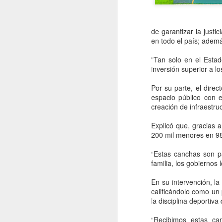
de garantizar la justi
en todo el país; ademá
"Tan solo en el Esta
inversión superior a l
Por su parte, el dire
espacio público con e
creación de infraestruc
Explicó que, gracias 
200 mil menores en 98 
“Estas canchas son p
Coca-Cola vuelve a
AUG
familia, los gobiernos 
5
subir de precio en
En su intervención, l
México, pero esta vez
calificándolo como un
el culpable no es el
la disciplina deportiva
IEPS: FEMSA señala
a los insumos
“Recibimos estas can