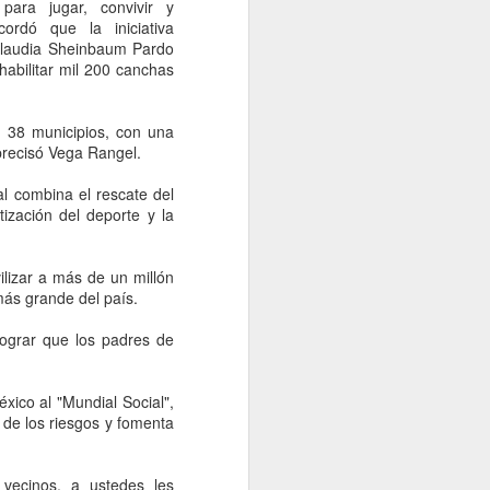
 no contestamos, pero creemos que la
para jugar, convivir y
a el Presidente hacen inevitable esa
cordó que la iniciativa
A NACION desde el gobierno de Brasil.
 Claudia Sheinbaum Pardo
ehabilitar mil 200 canchas
 38 municipios, con una
precisó Vega Rangel.
l combina el rescate del
tización del deporte y la
lizar a más de un millón
más grande del país.
lograr que los padres de
Examen de control de
AUG
5
la UNAM será del 12 al
ico al "Mundial Social",
19 de agosto; habrá
 de los riesgos y fomenta
sedes en 4 estados
CDMX, 5 agosto 2026. La
Universidad Nacional Autónoma
 vecinos, a ustedes les