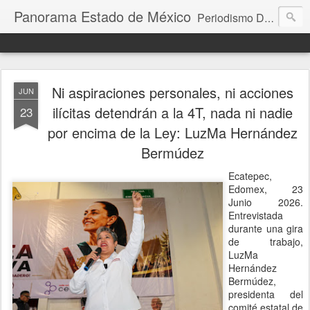
Panorama Estado de México
Periodismo Digital
Ni aspiraciones personales, ni acciones
JUN
ilícitas detendrán a la 4T, nada ni nadie
23
por encima de la Ley: LuzMa Hernández
Bermúdez
Ecatepec,
Edomex, 23
Junio 2026.
Entrevistada
durante una gira
de trabajo,
LuzMa
Hernández
Bermúdez,
presidenta del
comité estatal de