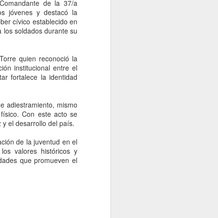
idades ministeriales llevar a cabo las
 Comandante de la 37/a
ecer lo sucedido.
os jóvenes y destacó la
ber cívico establecido en
 a los soldados durante su
Torre quien reconoció la
ión institucional entre el
r fortalece la identidad
 de adiestramiento, mismo
físico. Con este acto se
y el desarrollo del país.
ación de la juventud en el
Falta de acuerdos
AUG
los valores históricos y
6
vidades que promueven el
entre MC, PAN y PRI
entregaría gubernatura
a Morena, dice Fasci
Monterrey, 6 agosto 2026. La falta
de acuerdos entre MC, PAN y PRI
podría terminar entregando la