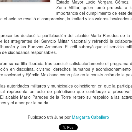
que corresponde a las autor
Estado Mayor Lucio Vergara Gómez,
investigaciones para esclar
Zona Militar, quien tomó protesta a l
importancia del cumplimiento de este de
te el acto se resaltó el compromiso, la lealtad y los valores inculcados
 presentes destacó la participación del alcalde Mario Paredes de la 
r los integrantes del Servicio Militar Nacional y refrendó la colaborac
huacán y las Fuerzas Armadas. El edil subrayó que el servicio milita
ón de ciudadanos responsables.
eron su cartilla liberada tras concluir satisfactoriamente el programa
ción en disciplina, civismo, derechos humanos y acondicionamiento 
re sociedad y Ejército Mexicano como pilar en la construcción de la paz 
 las autoridades militares y municipales coincidieron en que la particip
Pemex registra faltante
Irán advierte que
AUG
AUG
onal representa un acto de patriotismo que contribuye a preservar 
6
6
 El alcalde Mario Paredes de la Torre reiteró su respaldo a las acti
de 23.3 millones de
atacará refinerías,
ones y el amor por la patria.
barriles de crudo en
redes eléctricas y
primer semestre de
campos petroleros del
Publicado
8th June
por
Margarita Caballero
2026: Barnés
Golfo si Donald Trump
ordena una nueva
CDMX, 6 agosto 2026. “La
capacidad total de
ofensiva contra su