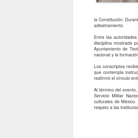
la Constitución. Duran
adiestramiento.
Entre las autoridades
disciplina mostrada po
Ayuntamiento de Teoti
nacional y la formaci
Los conscriptos recibi
que contempla instruc
reafirmó el vínculo ent
Al término del evento,
Movimiento Ciudadano
AUG
Servicio Militar Naci
6
denuncia a hijo de
culturales de México.
respeto a las instituci
AMLO, 'Andy' López
Beltrán
CDMX, 6 agosto 2026. Este
miércoles 5 de agosto de 2026
Movimiento Ciudadano denunció a