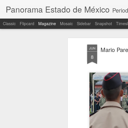
Panorama Estado de México
Period
Classic
Flipcard
Magazine
Mosaic
Sidebar
Snapshot
Timesl
Mario Pare
JUN
8