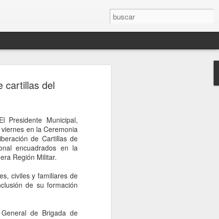
rompe el silencio
cartillas del
sinato del influencer
télum en Culiacán
l Presidente Municipal,
esinato del influencer César Gastélum,
e viernes en la Ceremonia
oa, mientras realizaba una transmisión
beración de Cartillas de
s a la conferencia matutina de la
ional encuadrados en la
um, quien fue cuestionada sobre el caso
ra Región Militar.
nerado en redes sociales y a nivel
s, civiles y familiares de
nclusión de su formación
de Palacio Nacional, la mandataria
nión sobre el homicidio o adelantar
o a los responsables. En cambio, señaló
 General de Brigada de