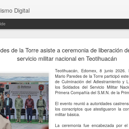
ismo Digital
ide
Sheinbaum 
AUG
des de la Torre asiste a ceremonia de liberación de 
6
tras el ase
servicio militar nacional en Teotihuacán
César Gas
Teotihuacán, Edomex, 8 junio 2026. E
CDMX, 6 agosto 2026. El as
Mario Paredes de la Torre participó est
ocurrido en Culiacán, Sinal
de Culminación del Adiestramiento y Li
en vivo, llegó este miércole
los Soldados del Servicio Militar Nac
presidenta Claudia Sheinba
Primera Compañía del S.M.N. de la Prime
debido al impacto que ha ge
nacional.
El evento reunió a autoridades castrense
los conscriptos que atestiguaron la co
Durante la conferencia des
militar básica.
federal evitó emitir una opi
posibles hipótesis respect
La ceremonia fue encabezada por el