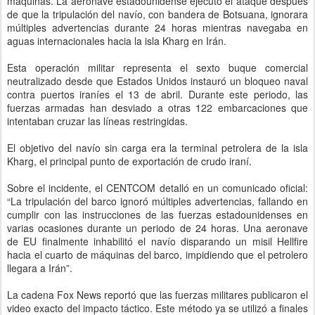
máquinas. La aeronave estadounidense ejecutó el ataque después
de que la tripulación del navío, con bandera de Botsuana, ignorara
múltiples advertencias durante 24 horas mientras navegaba en
aguas internacionales hacia la isla Kharg en Irán.
Esta operación militar representa el sexto buque comercial
neutralizado desde que Estados Unidos instauró un bloqueo naval
contra puertos iraníes el 13 de abril. Durante este periodo, las
fuerzas armadas han desviado a otras 122 embarcaciones que
intentaban cruzar las líneas restringidas.
El objetivo del navío sin carga era la terminal petrolera de la isla
Kharg, el principal punto de exportación de crudo iraní.
Sobre el incidente, el CENTCOM detalló en un comunicado oficial:
“La tripulación del barco ignoró múltiples advertencias, fallando en
cumplir con las instrucciones de las fuerzas estadounidenses en
varias ocasiones durante un periodo de 24 horas. Una aeronave
de EU finalmente inhabilitó el navío disparando un misil Hellfire
hacia el cuarto de máquinas del barco, impidiendo que el petrolero
llegara a Irán”.
La cadena Fox News reportó que las fuerzas militares publicaron el
video exacto del impacto táctico. Este método ya se utilizó a finales