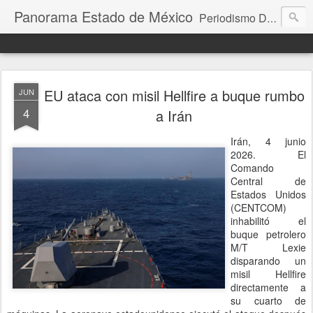
Panorama Estado de México
Periodismo Digital
EU ataca con misil Hellfire a buque rumbo
JUN
4
a Irán
Irán, 4 junio
2026. El
Comando
Central de
Estados Unidos
(CENTCOM)
inhabilitó el
buque petrolero
M/T Lexie
disparando un
misil Hellfire
directamente a
su cuarto de