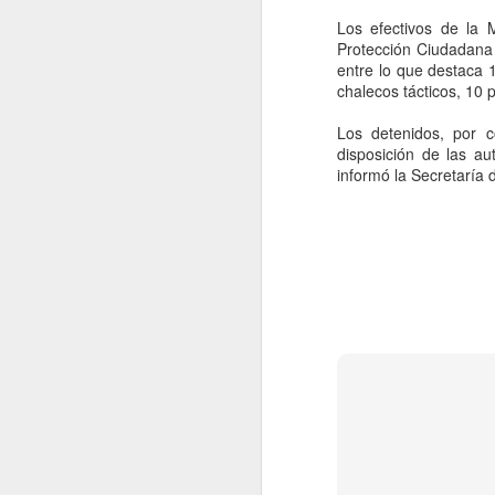
Los efectivos de la 
Protección Ciudadana 
entre lo que destaca 
chalecos tácticos, 10 p
Los detenidos, por 
disposición de las au
informó la Secretaría
Coca-Cola vuelve a
AUG
5
subir de precio en
México, pero esta vez
el culpable no es el
IEPS: FEMSA señala
a los insumos