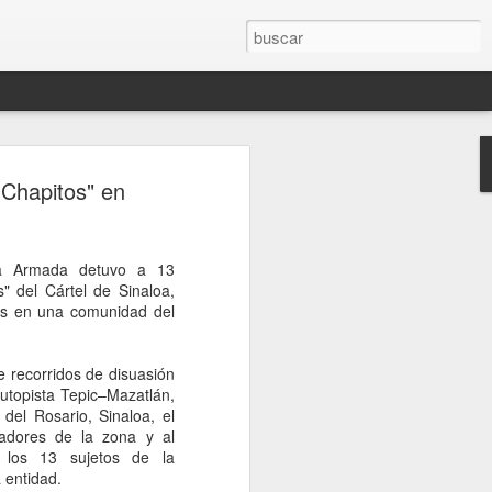
ón entre Brasil y
 Chapitos" en
Lula retira a su
tras dichos de Milei
a Armada detuvo a 13
 sucesión de declaraciones del
" del Cártel de Sinaloa,
ra su par de Brasil, Luiz Inacio Lula da
es en una comunidad del
mediático del fin de semana, colmaron la
leño. Luego de citarlo a Itamaraty, el
eira le entregó al embajador argentino
 recorridos de disuasión
a formal, con una decisión incluida.
autopista Tepic–Mazatlán,
a vez en décadas, su vínculo con la
del Rosario, Sinaloa, el
rgado de negocios. Y pospone sin fecha
ladores de la zona y al
io Bitelli a Buenos Aires.
a los 13 sujetos de la
 entidad.