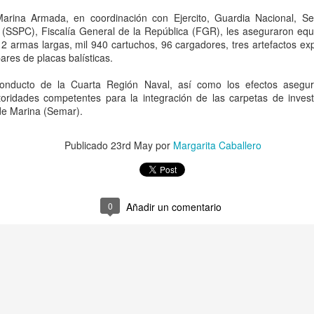
“Tuvimos mucha paciencia,
reiteración de ofensas hací
Marina Armada, en coordinación con Ejercito, Guardia Nacional, Se
decisión”, comunicaron a L
(SSPC), Fiscalía General de la República (FGR), les aseguraron equ
12 armas largas, mil 940 cartuchos, 96 cargadores, tres artefactos ex
ares de placas balísticas.
conducto de la Cuarta Región Naval, así como los efectos asegu
toridades competentes para la integración de las carpetas de invest
 de Marina (Semar).
Publicado
23rd May
por
Margarita Caballero
0
Añadir un comentario
BlackRock acelera su
Hacemos que los
AUG
AUG
5
5
apuesta por México:
traficantes de armas
busca participar en el
rindan cuentas:
plan de infraestructura
embajador Johnson;
de Sheinbaum con
destaca decomiso de
proyectos de energía,
50 mil artefactos