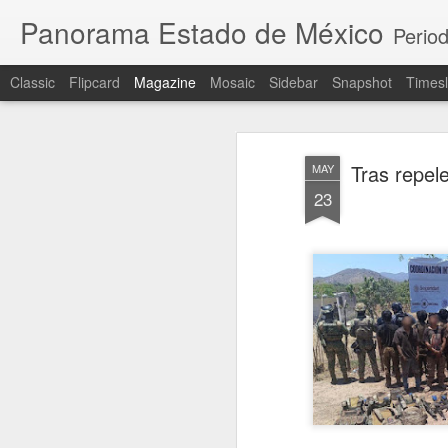
Panorama Estado de México
Period
Classic
Flipcard
Magazine
Mosaic
Sidebar
Snapshot
Timesl
Tras repel
MAY
23