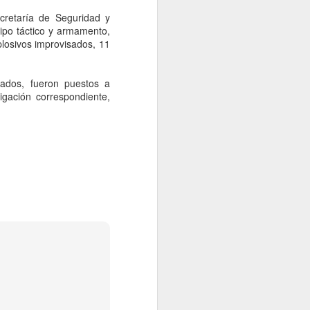
 no contestamos, pero creemos que la
a el Presidente hacen inevitable esa
cretaría de Seguridad y
A NACION desde el gobierno de Brasil.
ipo táctico y armamento,
plosivos improvisados, 11
rados, fueron puestos a
igación correspondiente,
Examen de control de
AUG
5
la UNAM será del 12 al
19 de agosto; habrá
sedes en 4 estados
CDMX, 5 agosto 2026. La
Universidad Nacional Autónoma