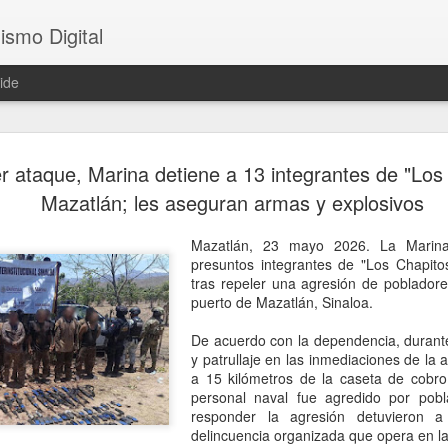
ismo Digital
ide
Crece tensi
AUG
er ataque, Marina detiene a 13 integrantes de "Los
5
Argentina; 
Mazatlán; les aseguran armas y explosivos
embajador 
Mazatlán, 23 mayo 2026. La Marin
Brasilia, 5 agosto 2026. La
presuntos integrantes de "Los Chapitos
presidente Javier Milei cont
tras repeler una agresión de poblador
Silva, incluidas en el raid 
puerto de Mazatlán, Sinaloa.
paciencia del Gobierno brasi
canciller brasileño Mauro Vi
De acuerdo con la dependencia, durante
Daniel Raimondi una protest
y patrullaje en las inmediaciones de la 
Brasil rebajará, por primer
a 15 kilómetros de la caseta de cobro 
Argentina al nivel de enca
personal naval fue agredido por pob
el regreso del embajador Jul
responder la agresión detuvieron 
delincuencia organizada que opera en la