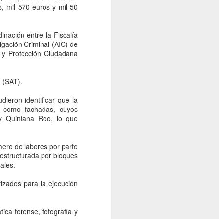
gubernatura de Nuevo León a
s, mil 570 euros y mil 50
Morena en las elecciones de
2027, advirtió Aldo Fasci, luego
de que no prosperara su intento
nación entre la Fiscalía
por registrarse como candidato
tigación Criminal (AIC) de
ciudadano del PAN.
d y Protección Ciudadana
a (SAT).
dieron identificar que la
as como fachadas, cuyos
a y Quintana Roo, lo que
mero de labores por parte
 estructurada por bloques
ales.
izados para la ejecución
tica forense, fotografía y