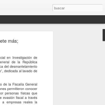
rompe el silencio
iete más;
sinato del influencer
télum en Culiacán
ial en Investigación de
esinato del influencer César Gastélum,
eneral de la República
oa, mientras realizaba una transmisión
rca del desmantelamiento
s a la conferencia matutina de la
to”, dedicada al lavado de
um, quien fue cuestionada sobre el caso
nerado en redes sociales y a nivel
o de la Fiscalía General
iones permitieron conocer
de Palacio Nacional, la mandataria
or personas físicas que
nión sobre el homicidio o adelantar
 evasión fiscal a través
o a los responsables. En cambio, señaló
o a empresas reales la