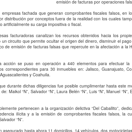
que corresponde a las autor
emisión de facturas por operaciones fals
investigaciones para esclar
en empresas fachada que generan comprobantes fiscales falsos, en los
ior distribución por conceptos fuera de la realidad con los cuales ta
 artificialmente su carga impositiva o fiscal.
esas facturadoras canalizan los recursos obtenidos hacia los propi
 un circuito que permite ocultar el origen del dinero, disminuir el pa
o de emisión de facturas falsas que repercute en la afectación a la H
 acción se puso en operación a 440 elementos para efectuar la in
eos correspondientes para 30 inmuebles en: Jalisco, Guanajuato, C
 Aguascalientes y Coahuila.
ue durante dichas diligencias fue posible cumplimentar hasta este
Pemex registra faltante
Irán advierte que
AUG
AUG
de: Maikol “N”, Salvador “N”, Laura Belén “N”, Luis “N”, Manuel “N”, E
6
6
de 23.3 millones de
atacará refinerías,
barriles de crudo en
redes eléctricas y
lemente pertenecen a la organización delictiva “Del Caballito”, dedi
primer semestre de
campos petroleros del
dencia ilícita y a la emisión de comprobantes fiscales falsos, la c
2026: Barnés
Golfo si Donald Trump
Salvador “N”.
ordena una nueva
CDMX, 6 agosto 2026. “La
n asegurado hasta ahora 11 domicilios, 14 vehículos, dos motocicleta
capacidad total de
ofensiva contra su