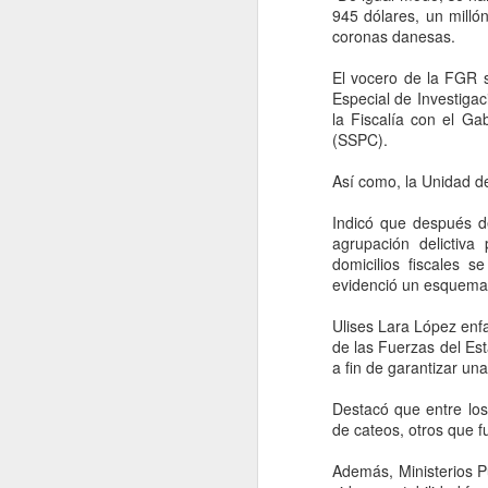
Andrés ‘Andy’ López Beltrán, hijo
945 dólares, un millón
A
de AMLO, ante el INE por
coronas danesas.
presuntos actos anticipados de
campaña. La fuerza política
El vocero de la FGR s
presentó una queja formal contra
Especial de Investigac
C
Andrés Manuel "Andy" López
la Fiscalía con el G
na
Beltrán y Morena, al considerar
(SSPC).
pu
que han desplegado actividades
pr
proselitistas fuera de los tiempos
Así como, la Unidad de
es
establecidos por la ley electoral.
Indicó que después de
agrupación delictiva
domicilios fiscales 
A
evidenció un esquema e
Ulises Lara López enf
S
de las Fuerzas del Es
ac
a fin de garantizar un
Fi
Es
Destacó que entre los
zo
de cateos, otros que f
El
Además, Ministerios Pú