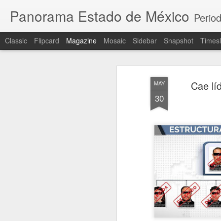
Panorama Estado de México
Period
Classic
Flipcard
Magazine
Mosaic
Sidebar
Snapshot
Timesl
Cae líd
MAY
30