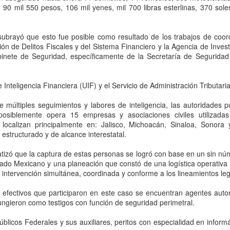
 90 mil 550 pesos, 106 mil yenes, mil 700 libras esterlinas, 370 sole
almacenamiento de crudo de
territorio
Morena presenta nueva queja contra el PRI por
UG
Pemex a disposición tanto de
Teherán, 6 agosto 2026. Irán
6
señalamientos de “narcopartido”; Alito Moreno
Exploración Producción como de
advirtió en privado a los países
ubrayó que esto fue posible como resultado de los trabajos de coordi
Transformación Industrial es
defiende su ‘derecho a opinar’
del Golfo que cualquier nuevo
ión de Delitos Fiscales y del Sistema Financiero y la Agencia de Inves
menor a 18-19 MMb y el faltante
DMX, 6 agosto 2026. Luego de acusar que el PRI y su dirigente
ataque de Estados Unidos contra
abinete de Seguridad, específicamente de la Secretaría de Segurida
de 2026-II es de 23.3 MMb”,
cional, Alito Moreno, incumplieron con la eliminación de
su territorio provocaría represalias
expuso.
blicaciones señalando a Morena de "narcogobierno", el partido guinda
contra instalaciones energéticas,
esentó una nueva queja contra el tricolor por las acusaciones de que
refinerías, redes eléctricas,
 Inteligencia Financiera (UIF) y el Servicio de Administración Tributari
El balance elaborado por Barnés
 un "narcopartido".
infraestructura de agua, sistemas
arroja para el primer trimestre de
de transporte y campos petroleros
 múltiples seguimientos y labores de inteligencia, las autoridades pu
2026 un faltante promedio de 106
de la región.
 posiblemente opera 15 empresas y asociaciones civiles utilizad
mil barriles diarios, equivalente a
se localizan principalmente en: Jalisco, Michoacán, Sinaloa, Sonor
9.6 millones de barriles. Para el
San Luis Potosí blinda la zona metropolitana tras
UG
structurado y de alcance interestatal.
segundo trimestre, la diferencia
6
megadecomiso de huachicol
aumentó a 151 mil barriles diarios,
atizó que la captura de estas personas se logró con base en un sin nú
equivalentes a 13.8 millones.
an Luis Potosí, 6 agosto 2026. El desmantelamiento de centros de
tado Mexicano y una planeación que constó de una logística operativa
opio de huachicol en San Luis Potosí y Villa de Reyes por parte de la
a intervención simultánea, coordinada y conforme a los lineamientos leg
scalía General de la República activo las alertas en el Gobierno del
tado, que respaldó el operativo federal y anunció un blindaje en la
 efectivos que participaron en este caso se encuentran agentes autor
na metropolitana.
ungieron como testigos con función de seguridad perimetral.
 secretario general de Gobierno, J.
blicos Federales y sus auxiliares, peritos con especialidad en informá