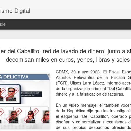
ismo Digital
ide
Sheinbaum 
AUG
er del Caballito, red de lavado de dinero, junto a s
6
tras el ase
decomisan miles en euros, yenes, libras y soles
César Gas
CDMX, 30 mayo 2026. El Fiscal Espec
CDMX, 6 agosto 2026. El as
Asuntos Relevantes de la Fiscalía G
ocurrido en Culiacán, Sinal
(FGR), Ulises Lara López, informó ace
en vivo, llegó este miércole
de la organización criminal “Del Caballi
presidenta Claudia Sheinba
dinero y a la falsificación de facturas.
debido al impacto que ha ge
nacional.
En un video mensaje, el también vocer
de la República dijo que las investigac
Durante la conferencia des
el esquema “Del Caballito”, operado p
federal evitó emitir una opi
diseñan y comercializan mecanismos de
posibles hipótesis respect
de sus propios despachos ofreciend