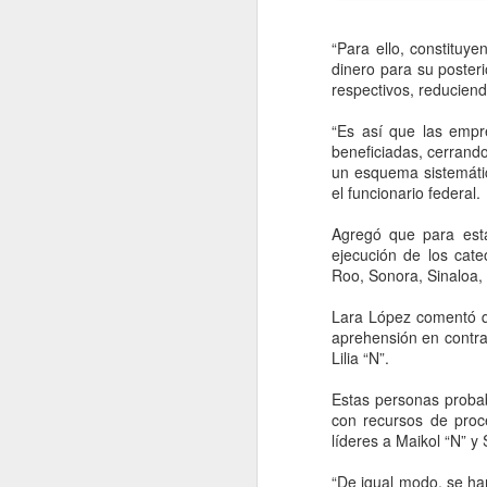
“Para ello, constituy
dinero para su poster
respectivos, reduciendo
“Es así que las empr
beneficiadas, cerrando
un esquema sistemátic
el funcionario federal.
Agregó que para esta
ejecución de los cat
Roo, Sonora, Sinaloa,
Lara López comentó q
Movimiento Ciudadano
AUG
aprehensión en contra 
6
denuncia a hijo de
Lilia “N”.
AMLO, 'Andy' López
Estas personas probab
Beltrán
con recursos de proce
CDMX, 6 agosto 2026. Este
líderes a Maikol “N” y 
miércoles 5 de agosto de 2026
Movimiento Ciudadano denunció a
“De igual modo, se ha