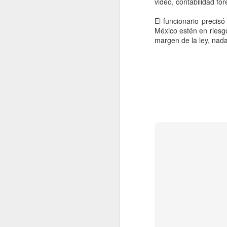
video, contabilidad for
A
El funcionario precis
México estén en riesgo
margen de la ley, nada
CD
de
ac
Li
Ve
gr
de
A
Wa
co
Un
D
de
Ej