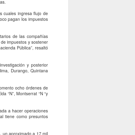
idades ministeriales llevar a cabo las
as.
ecer lo sucedido.
 cuales ingresa flujo de
mpoco pagan los impuestos
etarios de las compañías
go de impuestos y sostener
acienda Pública”, resaltó
vestigación y posterior
olima, Durango, Quintana
 momento ocho órdenes de
Falta de acuerdos
AUG
lda “N”, Montserrat “N “y
6
entre MC, PAN y PRI
entregaría gubernatura
cada a hacer operaciones
a Morena, dice Fasci
ual tiene como presuntos
Monterrey, 6 agosto 2026. La falta
de acuerdos entre MC, PAN y PRI
podría terminar entregando la
s, un aproximado a 17 mil