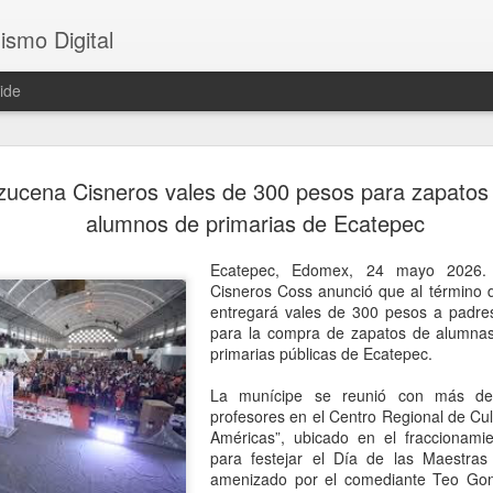
ismo Digital
ide
Es un latinoamericano frustrado:
AUG
zucena Cisneros vales de 300 pesos para zapatos
8
Lula arremete contra Rubio y lo
alumnos de primarias de Ecatepec
culpa del conflicto comercial con
Ecatepec, Edomex, 24 mayo 2026. 
EU
Cisneros Coss anunció que al término d
entregará vales de 300 pesos a padre
rasilia, 8 agosto 2026. Luiz Inácio Lula da Silva, presidente de
para la compra de zapatos de alumna
rasil, culpó al secretario de Estados Unidos, Marco Rubio, por el
primarias públicas de Ecatepec.
ecrudecimiento del conflicto comercial bilateral, en una
resentación de los datos preliminares de la deforestación en la
La munícipe se reunió con más de
mazonía este viernes 7 de agosto.
profesores en el Centro Regional de Cul
Américas”, ubicado en el fraccionam
ese a las últimas tensiones con el gobierno estadunidense, en su
para festejar el Día de las Maestras
iscurso Lula separó la figura del presidente Donald Trump y reveló
amenizado por el comediante Teo Gon