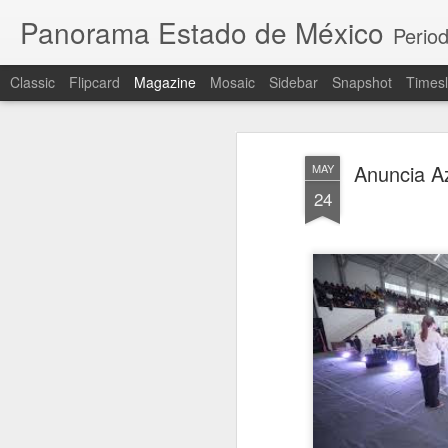
Panorama Estado de México
Period
Classic
Flipcard
Magazine
Mosaic
Sidebar
Snapshot
Timesl
Anuncia A
MAY
24
B
B
r
p
A
P
d