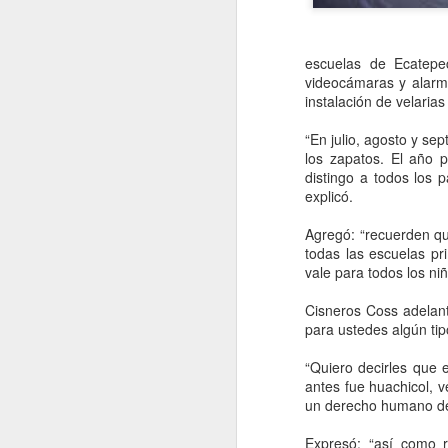
q
r
escuelas de Ecatepe
videocámaras y alarm
instalación de velaria
“En julio, agosto y s
los zapatos. El año 
distingo a todos los 
explicó.
Agregó: “recuerden qu
todas las escuelas pr
vale para todos los ni
Cayeron 35 millones
AUG
Cisneros Coss adelan
8
de metros cúbicos de
para ustedes algún ti
agua entre la noche
“Quiero decirles que 
del viernes y la
antes fue huachicol, 
madrugada del sábado
un derecho humano de 
en CDMX
Expresó: “así como r
CDMX, 8 agosto 2026. El