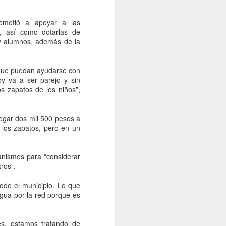
ometió a apoyar a las
, así como dotarlas de
 y alumnos, además de la
 que puedan ayudarse con
oy va a ser parejo y sin
s zapatos de los niños”,
egar dos mil 500 pesos a
 los zapatos, pero en un
Muerte y Morena es lo
AUG
anismos para “considerar
8
mismo; espectaculares
ros”.
del PAN en Chihuahua
todo el municipio. Lo que
generan polémica y
agua por la red porque es
piden transparentar
recursos
es, estamos tratando de
Chihuahua, 8 agosto 2026.