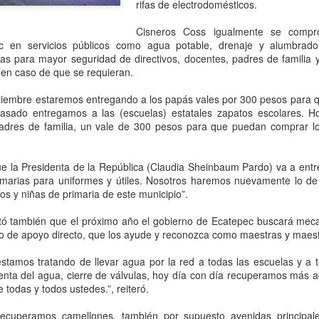
ue la relación con su homólogo estadunidense es de "mucho
rifas de electrodomésticos.
espeto".
Cisneros Coss igualmente se compr
c en servicios públicos como agua potable, drenaje y alumbrado
as para mayor seguridad de directivos, docentes, padres de familia
s en caso de que se requieran.
eptiembre estaremos entregando a los papás vales por 300 pesos para
pasado entregamos a las (escuelas) estatales zapatos escolares. H
padres de familia, un vale de 300 pesos para que puedan comprar lo
e la Presidenta de la República (Claudia Sheinbaum Pardo) va a entr
imarias para uniformes y útiles. Nosotros haremos nuevamente lo de
ños y niñas de primaria de este municipio”.
Sheinbaum responde
Ariadna Montiel llama
AUG
AUG
tó también que el próximo año el gobierno de Ecatepec buscará mec
8
8
a organizaciones que
a Morena a fortalecer
po de apoyo directo, que los ayude y reconozca como maestras y maest
están en contra del
el trabajo territorial
estamos tratando de llevar agua por la red a todas las escuelas y a 
fracking; "ni siquiera se
ante embates a la 4T
venta del agua, cierre de válvulas, hoy día con día recuperamos más 
ha tomado la
CDMX, 8 agosto 2026. La
todas y todos ustedes.”, reiteró.
decisión", dice
presidenta nacional de Morena,
Ariadna Montiel Reyes, dijo que
ecuperamos camellones, también por supuesto avenidas principal
CDMX, 8 agosto 2026. Después