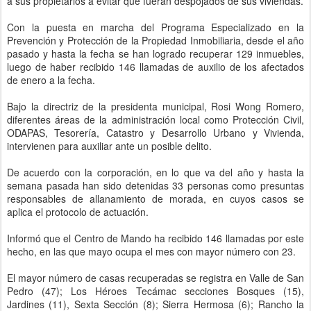
a sus propietarios a evitar que fueran despojados de sus viviendas.
Con la puesta en marcha del Programa Especializado en la
Prevención y Protección de la Propiedad Inmobiliaria, desde el año
pasado y hasta la fecha se han logrado recuperar 129 inmuebles,
luego de haber recibido 146 llamadas de auxilio de los afectados
de enero a la fecha.
Bajo la directriz de la presidenta municipal, Rosi Wong Romero,
diferentes áreas de la administración local como Protección Civil,
ODAPAS, Tesorería, Catastro y Desarrollo Urbano y Vivienda,
intervienen para auxiliar ante un posible delito.
De acuerdo con la corporación, en lo que va del año y hasta la
semana pasada han sido detenidas 33 personas como presuntas
responsables de allanamiento de morada, en cuyos casos se
aplica el protocolo de actuación.
Informó que el Centro de Mando ha recibido 146 llamadas por este
hecho, en las que mayo ocupa el mes con mayor número con 23.
El mayor número de casas recuperadas se registra en Valle de San
Pedro (47); Los Héroes Tecámac secciones Bosques (15),
Jardines (11), Sexta Sección (8); Sierra Hermosa (6); Rancho la