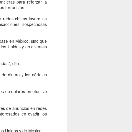
idades ministeriales llevar a cabo las
ncieras para reforzar la
ecer lo sucedido.
s terroristas.
s redes chinas lavaron a
nsacciones sospechosas
 base en México, sino que
dos Unidos y en diversas
das”, dijo.
de dinero y los cárteles
Falta de acuerdos
AUG
s de dólares en efectivo
6
entre MC, PAN y PRI
entregaría gubernatura
avés de anuncios en redes
a Morena, dice Fasci
teresados en evadir los
Monterrey, 6 agosto 2026. La falta
de acuerdos entre MC, PAN y PRI
podría terminar entregando la
dos Unidos y de México.