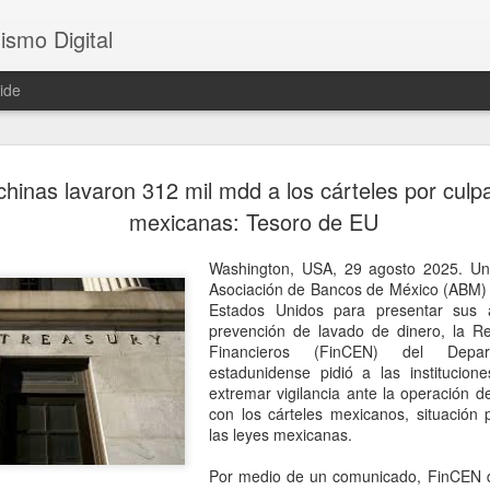
ismo Digital
ide
Sheinbaum 
AUG
hinas lavaron 312 mil mdd a los cárteles por culp
6
tras el ase
mexicanas: Tesoro de EU
César Gas
Washington, USA, 29 agosto 2025. Un
CDMX, 6 agosto 2026. El as
Asociación de Bancos de México (ABM) i
ocurrido en Culiacán, Sinal
Estados Unidos para presentar sus
en vivo, llegó este miércole
prevención de lavado de dinero, la Re
presidenta Claudia Sheinba
Financieros (FinCEN) del Depa
debido al impacto que ha ge
estadunidense pidió a las institucion
nacional.
extremar vigilancia ante la operación 
con los cárteles mexicanos, situación 
Durante la conferencia des
las leyes mexicanas.
federal evitó emitir una opi
posibles hipótesis respect
Por medio de un comunicado, FinCEN de