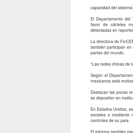
capacidad del sistema 
El Departamento del 
favor de cárteles m
detectadas en reporte
La directora de FinCE
también participan en
partes del mundo.
“Las redes chinas de 
Según el Departamento
mexicanos está motiva
Movimiento Ciudadano
AUG
Destacan las pocas re
6
denuncia a hijo de
se depositen en institu
AMLO, 'Andy' López
En Estados Unidos, es
Beltrán
sociales o mediante 
CDMX, 6 agosto 2026. Este
controles de su país.
miércoles 5 de agosto de 2026
Movimiento Ciudadano denunció a
El informe también re