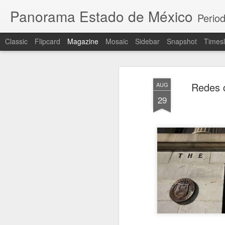
Panorama Estado de México
Period
Classic
Flipcard
Magazine
Mosaic
Sidebar
Snapshot
Timesl
Redes c
AUG
29