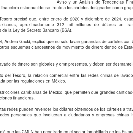
que corresponde a las autor
Aviso y un Análisis de Tendencias Fina
investigaciones para esclar
financiero estadounidense frente a los cárteles designados como grupo
Tesoro precisó que, entre enero de 2020 y diciembre de 2024, esta
exicanos, aproximadamente 312 mil millones de dólares en tra
s de la Ley de Secreto Bancario (BSA).
N, Andrea Gacki, explicó que no sólo lavan ganancias de cárteles con
 otros esquemas clandestinos de movimiento de dinero dentro de Esta
lavado de dinero son globales y omnipresentes, y deben ser desmantela
 del Tesoro, la relación comercial entre las redes chinas de lavado 
da por las regulaciones en México.
Pemex registra faltante
Irán advierte que
AUG
AUG
stricciones cambiarias de México, que permiten que grandes cantidade
6
6
ciones financieras.
de 23.3 millones de
atacará refinerías,
barriles de crudo en
redes eléctricas y
tas redes pueden revender los dólares obtenidos de los cárteles a tr
primer semestre de
campos petroleros del
redes personales que involucran a ciudadanos y empresas chinas in
2026: Barnés
Golfo si Donald Trump
ordena una nueva
CDMX, 6 agosto 2026. “La
veló que las CMLN han penetrado en el sector inmobiliario de los Esta
capacidad total de
ofensiva contra su