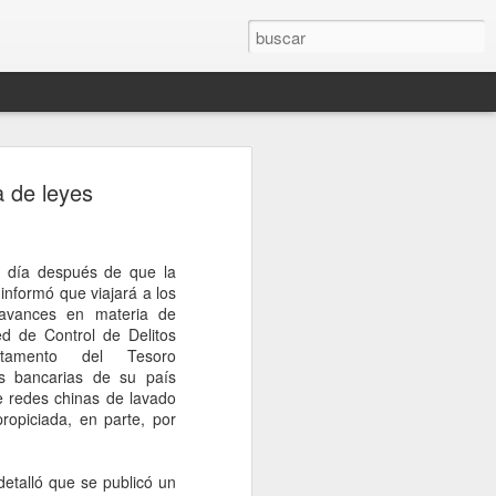
rompe el silencio
a de leyes
sinato del influencer
télum en Culiacán
 día después de que la
esinato del influencer César Gastélum,
nformó que viajará a los
oa, mientras realizaba una transmisión
 avances en materia de
s a la conferencia matutina de la
d de Control de Delitos
um, quien fue cuestionada sobre el caso
rtamento del Tesoro
nerado en redes sociales y a nivel
es bancarias de su país
de redes chinas de lavado
propiciada, en parte, por
de Palacio Nacional, la mandataria
nión sobre el homicidio o adelantar
o a los responsables. En cambio, señaló
talló que se publicó un