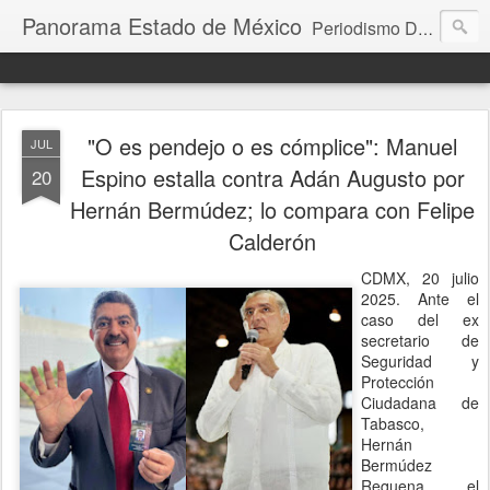
Panorama Estado de México
Periodismo Digital
"O es pendejo o es cómplice": Manuel
JUL
Espino estalla contra Adán Augusto por
20
Hernán Bermúdez; lo compara con Felipe
Calderón
CDMX, 20 julio
2025. Ante el
caso del ex
secretario de
Seguridad y
Protección
Ciudadana de
Tabasco,
Hernán
Bermúdez
Requena, el