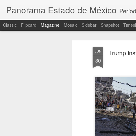
Panorama Estado de México
Period
Classic
Flipcard
Magazine
Mosaic
Sidebar
Snapshot
Timesl
Trump inst
JUN
30