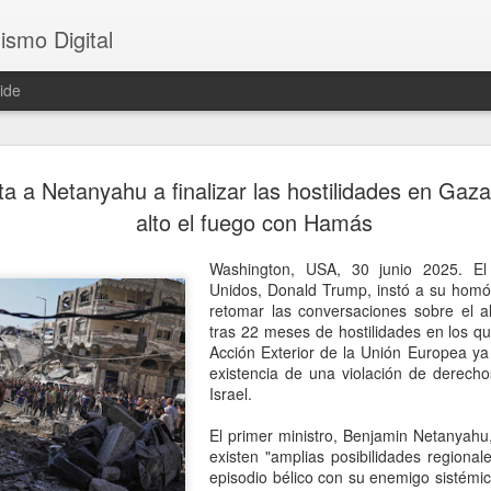
ismo Digital
ide
Crece tensi
AUG
a a Netanyahu a finalizar las hostilidades en Gaza
5
Argentina; 
alto el fuego con Hamás
embajador 
Washington, USA, 30 junio 2025. El
Brasilia, 5 agosto 2026. La
Unidos, Donald Trump, instó a su homól
presidente Javier Milei cont
retomar las conversaciones sobre el a
Silva, incluidas en el raid 
tras 22 meses de hostilidades en los q
paciencia del Gobierno brasi
Acción Exterior de la Unión Europea ya
canciller brasileño Mauro Vi
existencia de una violación de derech
Daniel Raimondi una protest
Israel.
Brasil rebajará, por primer
Argentina al nivel de enca
El primer ministro, Benjamin Netanyahu
el regreso del embajador Jul
existen "amplias posibilidades regionale
episodio bélico con su enemigo sistémic