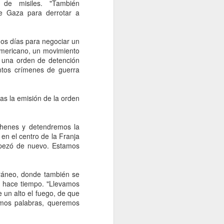
 no contestamos, pero creemos que la
de misiles. "También
a el Presidente hacen inevitable esa
de Gaza para derrotar a
A NACION desde el gobierno de Brasil.
mos días para negociar un
eamericano, un movimiento
s una orden de detención
untos crímenes de guerra
as la emisión de la orden
ehenes y detendremos la
en el centro de la Franja
mpezó de nuevo. Estamos
Examen de control de
AUG
5
rráneo, donde también se
la UNAM será del 12 al
o hace tiempo. "Llevamos
19 de agosto; habrá
 un alto el fuego, de que
sedes en 4 estados
emos palabras, queremos
CDMX, 5 agosto 2026. La
Universidad Nacional Autónoma