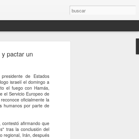
ón entre Brasil y
 y pactar un
Lula retira a su
tras dichos de Milei
 presidente de Estados
 sucesión de declaraciones del
ogo israelí el domingo a
ra su par de Brasil, Luiz Inacio Lula da
lto el fuego con Hamás,
mediático del fin de semana, colmaron la
ue el Servicio Europeo de
leño. Luego de citarlo a Itamaraty, el
 reconoce oficialmente la
eira le entregó al embajador argentino
os humanos por parte de
a formal, con una decisión incluida.
a vez en décadas, su vínculo con la
rgado de negocios. Y pospone sin fecha
, contestó afirmando que
io Bitelli a Buenos Aires.
s" tras la conclusión del
o regional, Irán, después