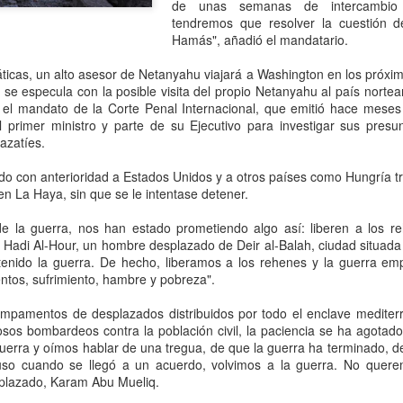
“Tuvimos mucha paciencia,
de unas semanas de intercambio 
reiteración de ofensas hací
tendremos que resolver la cuestión 
decisión”, comunicaron a L
Hamás", añadió el mandatario.
ticas, un alto asesor de Netanyahu viajará a Washington en los próxi
n se especula con la posible visita del propio Netanyahu al país nort
n el mandato de la Corte Penal Internacional, que emitió hace mese
el primer ministro y parte de su Ejecutivo para investigar sus pres
azatíes.
do con anterioridad a Estados Unidos y a otros países como Hungría tr
 en La Haya, sin que se le intentase detener.
e la guerra, nos han estado prometiendo algo así: liberen a los r
 Hadi Al-Hour, un hombre desplazado de Deir al-Balah, ciudad situada 
enido la guerra. De hecho, liberamos a los rehenes y la guerra e
ntos, sufrimiento, hambre y pobreza".
BlackRock acelera su
Hacemos que los
AUG
AUG
5
5
ampamentos de desplazados distribuidos por todo el enclave medite
apuesta por México:
traficantes de armas
os bombardeos contra la población civil, la paciencia se ha agotad
busca participar en el
rindan cuentas:
erra y oímos hablar de una tregua, de que la guerra ha terminado, de
plan de infraestructura
embajador Johnson;
uso cuando se llegó a un acuerdo, volvimos a la guerra. No quer
de Sheinbaum con
destaca decomiso de
splazado, Karam Abu Mueliq.
proyectos de energía,
50 mil artefactos