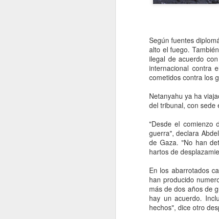
Según fuentes diplomá
alto el fuego. Tambié
ilegal de acuerdo co
internacional contra 
cometidos contra los g
Netanyahu ya ha viaja
del tribunal, con sede
"Desde el comienzo d
guerra", declara Abdel
de Gaza. "No han det
hartos de desplazamie
Coca-Cola vuelve a
AUG
5
subir de precio en
En los abarrotados c
han producido numeros
México, pero esta vez
más de dos años de gu
el culpable no es el
hay un acuerdo. Incl
IEPS: FEMSA señala
hechos", dice otro de
a los insumos