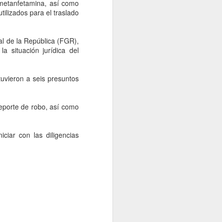
idades ministeriales llevar a cabo las
metanfetamina, así como
ecer lo sucedido.
ilizados para el traslado
ral de la República (FGR),
a situación jurídica del
tuvieron a seis presuntos
reporte de robo, así como
ciar con las diligencias
Falta de acuerdos
AUG
6
entre MC, PAN y PRI
entregaría gubernatura
a Morena, dice Fasci
Monterrey, 6 agosto 2026. La falta
de acuerdos entre MC, PAN y PRI
podría terminar entregando la