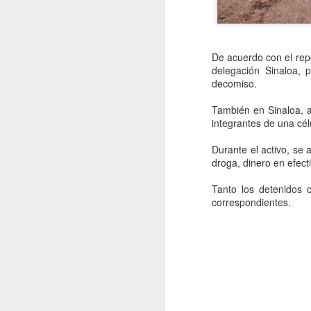
De acuerdo con el repo
delegación Sinaloa, p
decomiso.
También en Sinaloa, a
integrantes de una cél
Durante el activo, se
droga, dinero en efecti
Tanto los detenidos 
correspondientes.
Movimiento Ciudadano
AUG
6
denuncia a hijo de
AMLO, 'Andy' López
Beltrán
CDMX, 6 agosto 2026. Este
miércoles 5 de agosto de 2026
Movimiento Ciudadano denunció a