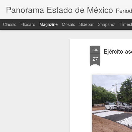
Panorama Estado de México
Period
Classic
Flipcard
Magazine
Mosaic
Sidebar
Snapshot
Timesl
Ejército a
JUN
27