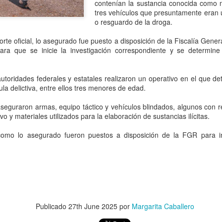
que corresponde a las autor
contenían la sustancia conocida como 
investigaciones para esclar
tres vehículos que presuntamente eran ut
o resguardo de la droga.
rte oficial, lo asegurado fue puesto a disposición de la Fiscalía Gene
ara que se inicie la investigación correspondiente y se determine l
utoridades federales y estatales realizaron un operativo en el que de
ula delictiva, entre ellos tres menores de edad.
 aseguraron armas, equipo táctico y vehículos blindados, algunos con 
vo y materiales utilizados para la elaboración de sustancias ilícitas.
como lo asegurado fueron puestos a disposición de la FGR para ini
Pemex registra faltante
Irán advierte que
AUG
AUG
6
6
de 23.3 millones de
atacará refinerías,
barriles de crudo en
redes eléctricas y
primer semestre de
campos petroleros del
2026: Barnés
Golfo si Donald Trump
Publicado
27th June 2025
por
Margarita Caballero
ordena una nueva
CDMX, 6 agosto 2026. “La
capacidad total de
ofensiva contra su