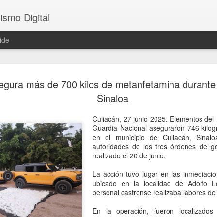
ismo Digital
ide
Sheinbaum 
AUG
segura más de 700 kilos de metanfetamina durante
6
tras el ase
Sinaloa
César Gas
Culiacán, 27 junio 2025. Elementos del 
CDMX, 6 agosto 2026. El as
Guardia Nacional aseguraron 746 kilo
ocurrido en Culiacán, Sinal
en el municipio de Culiacán, Sinalo
en vivo, llegó este miércole
autoridades de los tres órdenes de go
presidenta Claudia Sheinba
realizado el 20 de junio.
debido al impacto que ha ge
nacional.
La acción tuvo lugar en las inmediaci
ubicado en la localidad de Adolfo 
Durante la conferencia des
personal castrense realizaba labores de
federal evitó emitir una opi
posibles hipótesis respect
En la operación, fueron localizado