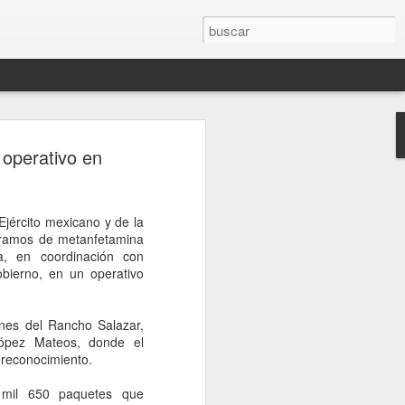
rompe el silencio
 operativo en
sinato del influencer
télum en Culiacán
Ejército mexicano y de la
esinato del influencer César Gastélum,
gramos de metanfetamina
oa, mientras realizaba una transmisión
a, en coordinación con
s a la conferencia matutina de la
bierno, en un operativo
um, quien fue cuestionada sobre el caso
nerado en redes sociales y a nivel
ones del Rancho Salazar,
López Mateos, donde el
de Palacio Nacional, la mandataria
 reconocimiento.
nión sobre el homicidio o adelantar
o a los responsables. En cambio, señaló
s mil 650 paquetes que