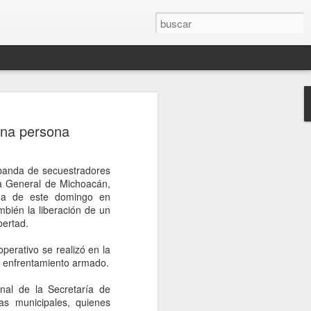
rompe el silencio
una persona
sinato del influencer
télum en Culiacán
banda de secuestradores
esinato del influencer César Gastélum,
ía General de Michoacán,
oa, mientras realizaba una transmisión
ana de este domingo en
s a la conferencia matutina de la
mbién la liberación de un
um, quien fue cuestionada sobre el caso
bertad.
nerado en redes sociales y a nivel
operativo se realizó en la
un enfrentamiento armado.
de Palacio Nacional, la mandataria
nión sobre el homicidio o adelantar
nal de la Secretaría de
o a los responsables. En cambio, señaló
as municipales, quienes