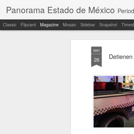
Panorama Estado de México
Period
Classic
Flipcard
Magazine
Mosaic
Sidebar
Snapshot
Timesl
MAY
Detienen 
26