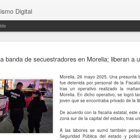
ismo Digital
ide
Sheinbaum 
AUG
a banda de secuestradores en Morelia; liberan a 
6
tras el ase
César Gas
Morelia, 26 mayo 2025. Una presunta 
CDMX, 6 agosto 2026. El as
fue detenida por personal de la Fiscal
ocurrido en Culiacán, Sinal
tras un operativo realizado la mañ
en vivo, llegó este miércole
Morelia. En dicho operativo, se logró ta
presidenta Claudia Sheinba
joven que se encontraba privado de la li
debido al impacto que ha ge
nacional.
De acuerdo con la fiscalía estatal, este 
zona sur de la capital del estado, tras 
Durante la conferencia des
federal evitó emitir una opi
A las labores se sumó también perso
posibles hipótesis respect
Seguridad Pública del estado y policí