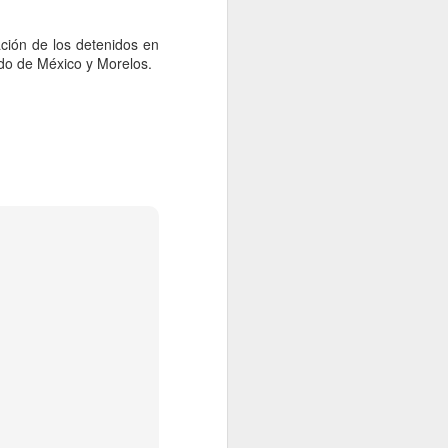
idades ministeriales llevar a cabo las
ecer lo sucedido.
ación de los detenidos en
do de México y Morelos.
Falta de acuerdos
AUG
6
entre MC, PAN y PRI
entregaría gubernatura
a Morena, dice Fasci
Monterrey, 6 agosto 2026. La falta
de acuerdos entre MC, PAN y PRI
podría terminar entregando la