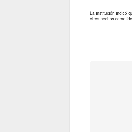
La institución indicó 
otros hechos cometido
Movimiento Ciudadano
AUG
6
denuncia a hijo de
AMLO, 'Andy' López
Beltrán
CDMX, 6 agosto 2026. Este
miércoles 5 de agosto de 2026
Movimiento Ciudadano denunció a