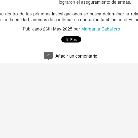
que corresponde a las autor
lograron el aseguramiento de armas.
investigaciones para esclar
que dentro de las primeras investigaciones se busca determinar la rel
s en la entidad, además de confirmar su operación también en el Esta
Publicado
26th May 2025
por
Margarita Caballero
0
Añadir un comentario
Pemex registra faltante
Irán advierte que
AUG
AUG
6
6
de 23.3 millones de
atacará refinerías,
barriles de crudo en
redes eléctricas y
primer semestre de
campos petroleros del
2026: Barnés
Golfo si Donald Trump
ordena una nueva
CDMX, 6 agosto 2026. “La
capacidad total de
ofensiva contra su