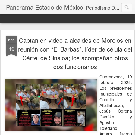
Panorama Estado de México
Periodismo Digital
Captan en video a alcaldes de Morelos en
FEB
reunión con “El Barbas”, líder de célula del
19
Cártel de Sinaloa; los acompañan otros
dos funcionarios
Cuernavaca, 19
febrero 2025.
Los presidentes
municipales de
Cuautla y
Atlatlahucan,
Jesús Corona
Damián y
Agustín
Toledano
Amaro, fueron