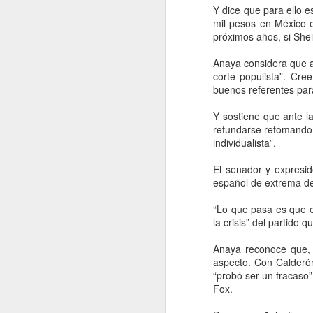
Andrés ‘Andy’ López Beltrán, hijo
Y dice que para ello e
A
de AMLO, ante el INE por
mil pesos en México e
presuntos actos anticipados de
próximos años, si Sh
campaña. La fuerza política
presentó una queja formal contra
Anaya considera que a 
C
Andrés Manuel "Andy" López
corte populista”. Cre
na
Beltrán y Morena, al considerar
buenos referentes par
pu
que han desplegado actividades
pr
proselitistas fuera de los tiempos
Y sostiene que ante la
es
establecidos por la ley electoral.
refundarse retomando s
individualista”.
El senador y expresid
A
español de extrema de
“Lo que pasa es que e
S
la crisis” del partido
ac
Fi
Anaya reconoce que, 
Es
aspecto. Con Calderón
zo
“probó ser un fracaso
Fox.
El