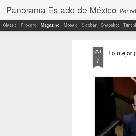
Panorama Estado de México
Period
Classic
Flipcard
Magazine
Mosaic
Sidebar
Snapshot
Timesl
Lo mejor 
OCT
7