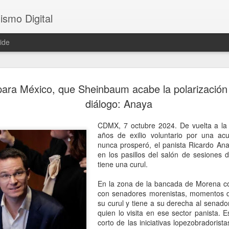
ismo Digital
ide
Sheinbaum 
AUG
para México, que Sheinbaum acabe la polarización 
6
tras el ase
diálogo: Anaya
César Gas
CDMX, 7 octubre 2024. De vuelta a la 
CDMX, 6 agosto 2026. El as
años de exilio voluntario por una a
ocurrido en Culiacán, Sinal
nunca prosperó, el panista Ricardo An
en vivo, llegó este miércole
en los pasillos del salón de sesiones
presidenta Claudia Sheinba
tiene una curul.
debido al impacto que ha ge
nacional.
En la zona de la bancada de Morena co
con senadores morenistas, momentos 
Durante la conferencia des
su curul y tiene a su derecha al senado
federal evitó emitir una opi
quien lo visita en ese sector panista.
posibles hipótesis respect
corto de las iniciativas lopezobradoris