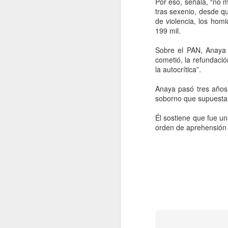
Por eso, señala, “no 
tras sexenio, desde qu
A
de violencia, los homi
199 mil.
Sobre el PAN, Anaya i
CD
cometió, la refundació
de
la autocrítica”.
ac
Li
Anaya pasó tres años 
soborno que supuestam
Ve
gr
Él sostiene que fue u
de
orden de aprehensión 
A
Wa
co
Un
D
de
Ej