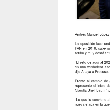
Andrés Manuel López 
La oposición luce end
PAN en 2018, sabe qu
arriba y muy desafiant
“El reto de aquí al 20
en una verdadera alte
dijo Anaya a Proceso.
Movimiento Ciudadano
AUG
6
denuncia a hijo de
Frente al cambio de 
represente el inicio 
AMLO, 'Andy' López
Claudia Sheinbaum “to
Beltrán
CDMX, 6 agosto 2026. Este
“Lo que le conviene a
miércoles 5 de agosto de 2026
nueva etapa en la que 
Movimiento Ciudadano denunció a