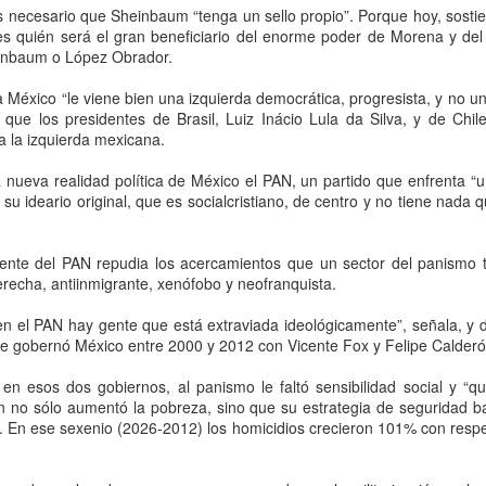
s necesario que Sheinbaum “tenga un sello propio”. Porque hoy, sostie
almacenamiento de crudo de
territorio
Morena presenta nueva queja contra el PRI por
UG
s quién será el gran beneficiario del enorme poder de Morena y del
Pemex a disposición tanto de
Teherán, 6 agosto 2026. Irán
6
señalamientos de “narcopartido”; Alito Moreno
einbaum o López Obrador.
Exploración Producción como de
advirtió en privado a los países
Transformación Industrial es
defiende su ‘derecho a opinar’
del Golfo que cualquier nuevo
México “le viene bien una izquierda democrática, progresista, y no una
menor a 18-19 MMb y el faltante
DMX, 6 agosto 2026. Luego de acusar que el PRI y su dirigente
ataque de Estados Unidos contra
e que los presidentes de Brasil, Luiz Inácio Lula da Silva, y de Chil
de 2026-II es de 23.3 MMb”,
cional, Alito Moreno, incumplieron con la eliminación de
su territorio provocaría represalias
a la izquierda mexicana.
expuso.
blicaciones señalando a Morena de "narcogobierno", el partido guinda
contra instalaciones energéticas,
esentó una nueva queja contra el tricolor por las acusaciones de que
refinerías, redes eléctricas,
 nueva realidad política de México el PAN, un partido que enfrenta “u
El balance elaborado por Barnés
 un "narcopartido".
infraestructura de agua, sistemas
u ideario original, que es socialcristiano, de centro y no tiene nada q
arroja para el primer trimestre de
de transporte y campos petroleros
2026 un faltante promedio de 106
de la región.
mil barriles diarios, equivalente a
ente del PAN repudia los acercamientos que un sector del panismo t
9.6 millones de barriles. Para el
San Luis Potosí blinda la zona metropolitana tras
UG
recha, antiinmigrante, xenófobo y neofranquista.
segundo trimestre, la diferencia
6
megadecomiso de huachicol
aumentó a 151 mil barriles diarios,
n el PAN hay gente que está extraviada ideológicamente”, señala, y d
equivalentes a 13.8 millones.
an Luis Potosí, 6 agosto 2026. El desmantelamiento de centros de
 que gobernó México entre 2000 y 2012 con Vicente Fox y Felipe Calderó
opio de huachicol en San Luis Potosí y Villa de Reyes por parte de la
scalía General de la República activo las alertas en el Gobierno del
en esos dos gobiernos, al panismo le faltó sensibilidad social y “
tado, que respaldó el operativo federal y anunció un blindaje en la
 no sólo aumentó la pobreza, sino que su estrategia de seguridad bas
na metropolitana.
”. En ese sexenio (2026-2012) los homicidios crecieron 101% con respe
 secretario general de Gobierno, J.