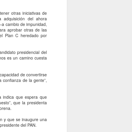
idades ministeriales llevar a cabo las
ecer lo sucedido.
ener otras iniciativas de
a adquisición del ahora
–a cambio de impunidad,
ara aprobar otras de las
el Plan C heredado por
ndidato presidencial del
nos es un camino cuesta
 capacidad de convertirse
 confianza de la gente”,
Falta de acuerdos
AUG
6
a indica que espera que
entre MC, PAN y PRI
uesto”, que la presidenta
entregaría gubernatura
orena.
a Morena, dice Fasci
Monterrey, 6 agosto 2026. La falta
ón y que se inaugure una
de acuerdos entre MC, PAN y PRI
xpresidente del PAN.
podría terminar entregando la