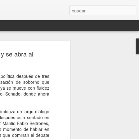
rompe el silencio
y se abra al
sinato del influencer
télum en Culiacán
política después de tres
esinato del influencer César Gastélum,
cusación de soborno que
oa, mientras realizaba una transmisión
aya se mueve con fluidez
s a la conferencia matutina de la
 del Senado, donde ahora
um, quien fue cuestionada sobre el caso
nerado en redes sociales y a nivel
mienza un largo diálogo
después está sentado en
de Palacio Nacional, la mandataria
r Manlio Fabio Beltrones,
nión sobre el homicidio o adelantar
 Es momento de hablar en
o a los responsables. En cambio, señaló
tas que dominan el debate