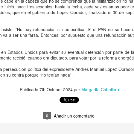
me cabe en la cabeza que no se comprenda que la militarización no ha
e inició, hace tres sexenios, hasta la fecha, cada vez estamos peor e
Crean Comité Plural por la Libertad de Ernesto Ruffo;
UG
cidios, que en el gobierno de López Obrador, finalizado el 30 de sept
6
acudirán a instancias internacionales para visibilizar
el caso
nsiste: “No hay refundación sin autocrítica. Si el PAN no se hace 
MX, 6 agosto 2026. Representantes de la sociedad civil, militantes
n va a ser una farsa. Entonces, por supuesto que una refundación auté
 diferentes partidos políticos, defensores de derechos humanos,
adémicos y exfuncionarios públicos crearon el Comité Plural por la
bertad de Ernesto Ruffo a quien consideran un preso político.
en Estados Unidos para evitar su eventual detención por parte de la
ente recibió, cuando era diputado, para votar por la reforma energét
rónica Ruffo, hija del exgobernador de Baja California, encabeza este
upo de 44 personas que busca tener presencia en todo el país, a fin
na persecución política del expresidente Andrés Manuel López Obrador 
 exigir respeto a la presunción de inocencia y al debido proceso.
en su contra porque “no tenían nada”.
Trump estalla contra Hegseth por escasez de misiles
UG
6
contra Irán: Washington Post; Casa Blanca responde
Publicado
7th October 2024
por
Margarita Caballero
shington, USA, 6 agosto 2026. El desarrollo de la guerra contra Irán
ntinúa aumentando fricciones al interior del gobierno de Estados
idos, según informó el Washington Post al asegurar que el presidente
onald Trump estalló contra Pete Hegseth, secretario del Departamento
0
Añadir un comentario
 Guerra, sobre la escasez de misiles para su ofensiva contra el
ército iraní.