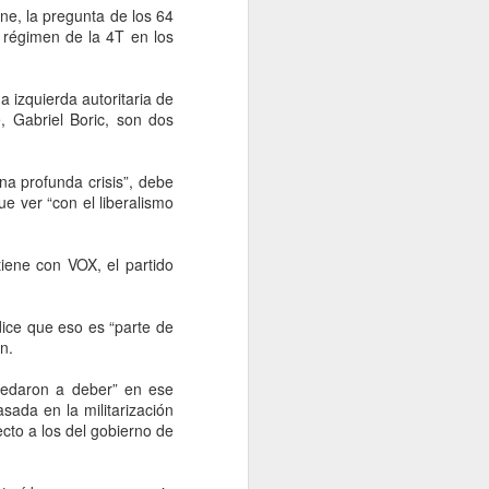
gubernatura de Nuevo León a
ne, la pregunta de los 64
Morena en las elecciones de
 régimen de la 4T en los
2027, advirtió Aldo Fasci, luego
de que no prosperara su intento
por registrarse como candidato
 izquierda autoritaria de
ciudadano del PAN.
e, Gabriel Boric, son dos
na profunda crisis”, debe
ue ver “con el liberalismo
iene con VOX, el partido
ice que eso es “parte de
n.
quedaron a deber” en ese
ada en la militarización
cto a los del gobierno de