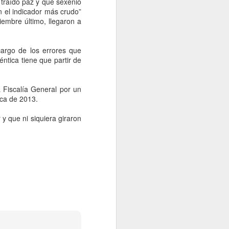
 traído paz y que sexenio
n el indicador más crudo”
iembre último, llegaron a
cargo de los errores que
ntica tiene que partir de
 Fiscalía General por un
ica de 2013.
y que ni siquiera giraron