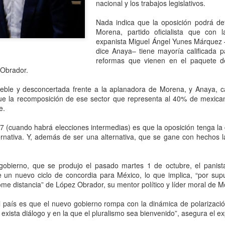
que corresponde a las autor
nacional y los trabajos legislativos.
investigaciones para esclar
Nada indica que la oposición podrá det
Morena, partido oficialista que con l
expanista Miguel Ángel Yunes Márquez 
dice Anaya– tiene mayoría calificada p
reformas que vienen en el paquete d
Obrador.
eble y desconcertada frente a la aplanadora de Morena, y Anaya, ca
e la recomposición de ese sector que representa al 40% de mexica
e.
27 (cuando habrá elecciones intermedias) es que la oposición tenga la
rnativa. Y, además de ser una alternativa, que se gane con hechos la
Pemex registra faltante
Irán advierte que
AUG
AUG
6
6
gobierno, que se produjo el pasado martes 1 de octubre, el panist
de 23.3 millones de
atacará refinerías,
de un nuevo ciclo de concordia para México, lo que implica, “por sup
barriles de crudo en
redes eléctricas y
me distancia” de López Obrador, su mentor político y líder moral de M
primer semestre de
campos petroleros del
2026: Barnés
Golfo si Donald Trump
l país es que el nuevo gobierno rompa con la dinámica de polarizaci
ordena una nueva
exista diálogo y en la que el pluralismo sea bienvenido”, asegura el e
CDMX, 6 agosto 2026. “La
capacidad total de
ofensiva contra su