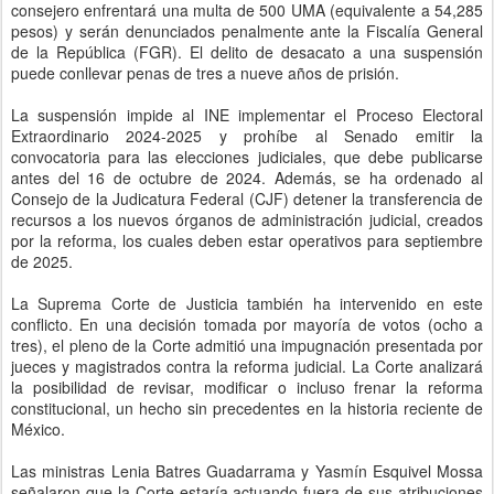
consejero enfrentará una multa de 500 UMA (equivalente a 54,285
pesos) y serán denunciados penalmente ante la Fiscalía General
de la República (FGR). El delito de desacato a una suspensión
puede conllevar penas de tres a nueve años de prisión.
La suspensión impide al INE implementar el Proceso Electoral
Extraordinario 2024-2025 y prohíbe al Senado emitir la
convocatoria para las elecciones judiciales, que debe publicarse
antes del 16 de octubre de 2024. Además, se ha ordenado al
Consejo de la Judicatura Federal (CJF) detener la transferencia de
recursos a los nuevos órganos de administración judicial, creados
por la reforma, los cuales deben estar operativos para septiembre
de 2025.
La Suprema Corte de Justicia también ha intervenido en este
conflicto. En una decisión tomada por mayoría de votos (ocho a
tres), el pleno de la Corte admitió una impugnación presentada por
jueces y magistrados contra la reforma judicial. La Corte analizará
la posibilidad de revisar, modificar o incluso frenar la reforma
constitucional, un hecho sin precedentes en la historia reciente de
México.
Las ministras Lenia Batres Guadarrama y Yasmín Esquivel Mossa
señalaron que la Corte estaría actuando fuera de sus atribuciones