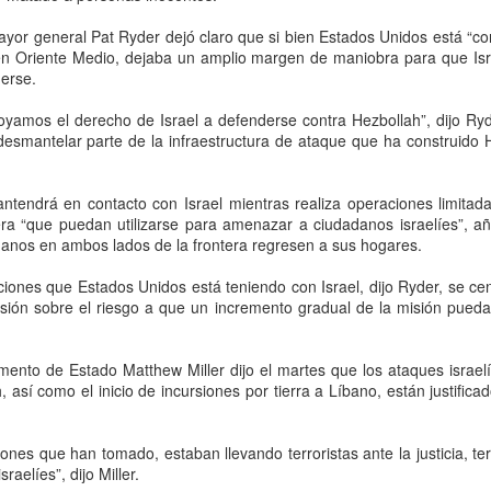
almacenamiento de crudo de
territorio
Morena presenta nueva queja contra el PRI por
UG
ayor general Pat Ryder dejó claro que si bien Estados Unidos está “c
Pemex a disposición tanto de
Teherán, 6 agosto 2026. Irán
6
señalamientos de “narcopartido”; Alito Moreno
en Oriente Medio, dejaba un amplio margen de maniobra para que Isr
Exploración Producción como de
advirtió en privado a los países
erse.
Transformación Industrial es
defiende su ‘derecho a opinar’
del Golfo que cualquier nuevo
menor a 18-19 MMb y el faltante
DMX, 6 agosto 2026. Luego de acusar que el PRI y su dirigente
ataque de Estados Unidos contra
amos el derecho de Israel a defenderse contra Hezbollah”, dijo R
de 2026-II es de 23.3 MMb”,
cional, Alito Moreno, incumplieron con la eliminación de
su territorio provocaría represalias
esmantelar parte de la infraestructura de ataque que ha construido H
expuso.
blicaciones señalando a Morena de "narcogobierno", el partido guinda
contra instalaciones energéticas,
esentó una nueva queja contra el tricolor por las acusaciones de que
refinerías, redes eléctricas,
El balance elaborado por Barnés
 un "narcopartido".
infraestructura de agua, sistemas
tendrá en contacto con Israel mientras realiza operaciones limitad
arroja para el primer trimestre de
de transporte y campos petroleros
ra “que puedan utilizarse para amenazar a ciudadanos israelíes”, añad
2026 un faltante promedio de 106
de la región.
adanos en ambos lados de la frontera regresen a sus hogares.
mil barriles diarios, equivalente a
9.6 millones de barriles. Para el
San Luis Potosí blinda la zona metropolitana tras
UG
ciones que Estados Unidos está teniendo con Israel, dijo Ryder, se c
segundo trimestre, la diferencia
6
megadecomiso de huachicol
ión sobre el riesgo a que un incremento gradual de la misión pueda
aumentó a 151 mil barriles diarios,
equivalentes a 13.8 millones.
an Luis Potosí, 6 agosto 2026. El desmantelamiento de centros de
opio de huachicol en San Luis Potosí y Villa de Reyes por parte de la
ento de Estado Matthew Miller dijo el martes que los ataques israelíe
scalía General de la República activo las alertas en el Gobierno del
así como el inicio de incursiones por tierra a Líbano, están justifica
tado, que respaldó el operativo federal y anunció un blindaje en la
na metropolitana.
iones que han tomado, estaban llevando terroristas ante la justicia, t
 secretario general de Gobierno, J.
sraelíes”, dijo Miller.