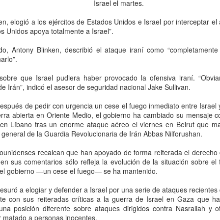
que corresponde a las autor
Israel el martes.
investigaciones para esclar
n, elogió a los ejércitos de Estados Unidos e Israel por interceptar el 
s Unidos apoya totalmente a Israel”.
ado, Antony Blinken, describió el ataque iraní como “completament
arlo”.
 sobre que Israel pudiera haber provocado la ofensiva iraní. “Obv
 de Irán”, indicó el asesor de seguridad nacional Jake Sullivan.
pués de pedir con urgencia un cese el fuego inmediato entre Israel y
erra abierta en Oriente Medio, el gobierno ha cambiado su mensaje 
a en Líbano tras un enorme ataque aéreo el viernes en Beirut que mat
 general de la Guardia Revolucionaria de Irán Abbas Nilforushan.
Pemex registra faltante
Irán advierte que
AUG
AUG
ounidenses recalcan que han apoyado de forma reiterada el derecho d
6
6
n sus comentarios sólo refleja la evolución de la situación sobre el 
de 23.3 millones de
atacará refinerías,
 del gobierno —un cese el fuego— se ha mantenido.
barriles de crudo en
redes eléctricas y
primer semestre de
campos petroleros del
suró a elogiar y defender a Israel por una serie de ataques recientes
2026: Barnés
Golfo si Donald Trump
te con sus reiteradas críticas a la guerra de Israel en Gaza que ha
ordena una nueva
na posición diferente sobre ataques dirigidos contra Nasrallah y 
CDMX, 6 agosto 2026. “La
r matado a personas inocentes.
capacidad total de
ofensiva contra su