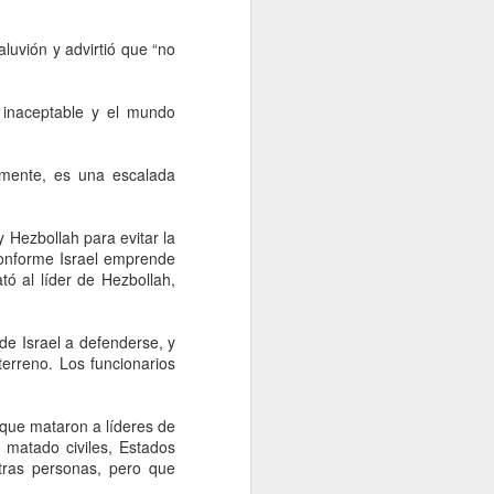
idades ministeriales llevar a cabo las
ecer lo sucedido.
aluvión y advirtió que “no
e inaceptable y el mundo
iamente, es una escalada
 Hezbollah para evitar la
conforme Israel emprende
ó al líder de Hezbollah,
Falta de acuerdos
AUG
e Israel a defenderse, y
6
terreno. Los funcionarios
entre MC, PAN y PRI
entregaría gubernatura
a Morena, dice Fasci
 que mataron a líderes de
Monterrey, 6 agosto 2026. La falta
 matado civiles, Estados
de acuerdos entre MC, PAN y PRI
otras personas, pero que
podría terminar entregando la