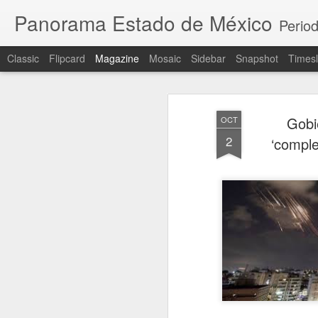
Panorama Estado de México
Period
Classic
Flipcard
Magazine
Mosaic
Sidebar
Snapshot
Timesl
Gobi
OCT
2
‘comple