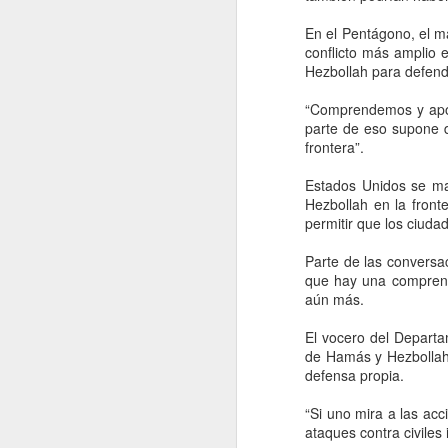
Andrés ‘Andy’ López Beltrán, hijo
A
de AMLO, ante el INE por
En el Pentágono, el m
presuntos actos anticipados de
conflicto más amplio 
campaña. La fuerza política
Hezbollah para defend
presentó una queja formal contra
C
Andrés Manuel "Andy" López
“Comprendemos y apoy
na
Beltrán y Morena, al considerar
parte de eso supone d
pu
que han desplegado actividades
frontera”.
pr
proselitistas fuera de los tiempos
es
establecidos por la ley electoral.
Estados Unidos se man
Hezbollah en la fronte
permitir que los ciud
A
Parte de las conversa
que hay una comprens
aún más.
S
ac
El vocero del Departam
Fi
de Hamás y Hezbollah, 
Es
defensa propia.
zo
“Si uno mira a las acc
El
ataques contra civiles i