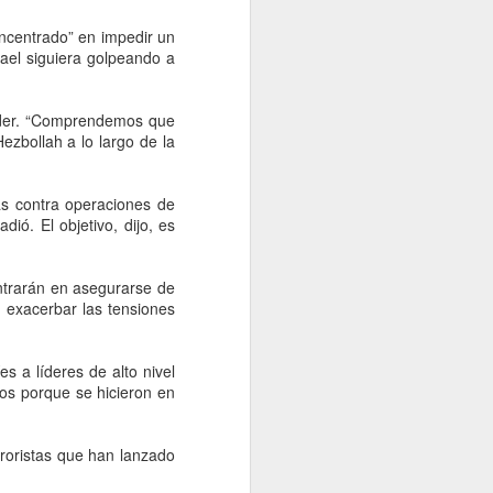
gubernatura de Nuevo León a
Morena en las elecciones de
oncentrado” en impedir un
2027, advirtió Aldo Fasci, luego
ael siguiera golpeando a
de que no prosperara su intento
por registrarse como candidato
ciudadano del PAN.
yder. “Comprendemos que
ezbollah a lo largo de la
as contra operaciones de
ió. El objetivo, dijo, es
entrarán en asegurarse de
 exacerbar las tensiones
s a líderes de alto nivel
dos porque se hicieron en
erroristas que han lanzado