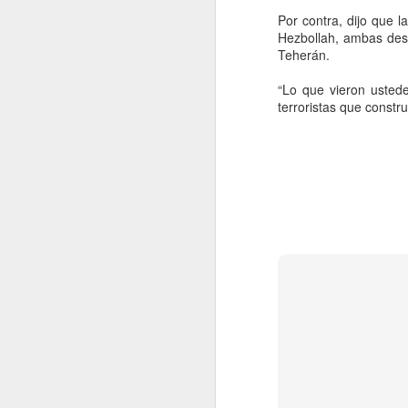
Por contra, dijo que 
A
Hezbollah, ambas des
Teherán.
“Lo que vieron usted
CD
terroristas que constru
de
ac
Li
Ve
gr
de
A
Wa
co
Un
D
de
Ej