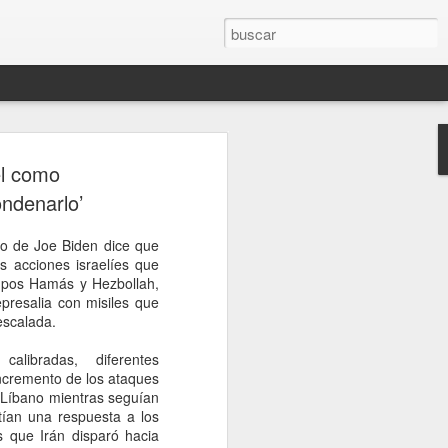
rompe el silencio
el como
sinato del influencer
ndenarlo’
télum en Culiacán
no de Joe Biden dice que
esinato del influencer César Gastélum,
as acciones israelíes que
oa, mientras realizaba una transmisión
upos Hamás y Hezbollah,
s a la conferencia matutina de la
epresalia con misiles que
um, quien fue cuestionada sobre el caso
escalada.
nerado en redes sociales y a nivel
alibradas, diferentes
incremento de los ataques
de Palacio Nacional, la mandataria
n Líbano mientras seguían
nión sobre el homicidio o adelantar
ían una respuesta a los
o a los responsables. En cambio, señaló
s que Irán disparó hacia