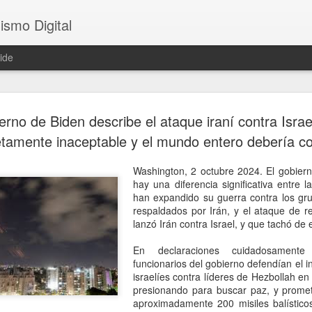
ismo Digital
ide
Sheinbaum 
AUG
erno de Biden describe el ataque iraní contra Isra
6
tras el ase
tamente inaceptable y el mundo entero debería co
César Gas
Washington, 2 octubre 2024. El gobier
CDMX, 6 agosto 2026. El as
hay una diferencia significativa entre l
ocurrido en Culiacán, Sinal
han expandido su guerra contra los gr
en vivo, llegó este miércole
respaldados por Irán, y el ataque de r
presidenta Claudia Sheinba
lanzó Irán contra Israel, y que tachó de 
debido al impacto que ha ge
nacional.
En declaraciones cuidadosamente c
funcionarios del gobierno defendían el 
Durante la conferencia des
israelíes contra líderes de Hezbollah e
federal evitó emitir una opi
presionando para buscar paz, y promet
posibles hipótesis respect
aproximadamente 200 misiles balístico