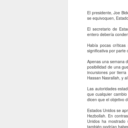
El presidente, Joe Bide
se equivoquen, Estado
El secretario de Est
entero debería conden
Había pocas críticas
significativa por parte
Apenas una semana des
posibilidad de una gu
incursiones por tierr
Hassan Nasrallah, y al
Movimiento Ciudadano
AUG
Las autoridades estad
6
denuncia a hijo de
que cualquier cambio e
dicen que el objetivo
AMLO, 'Andy' López
Beltrán
Estados Unidos se apre
CDMX, 6 agosto 2026. Este
Hezbollah. En contras
miércoles 5 de agosto de 2026
Unidos ha mostrado u
Movimiento Ciudadano denunció a
también podrían habe