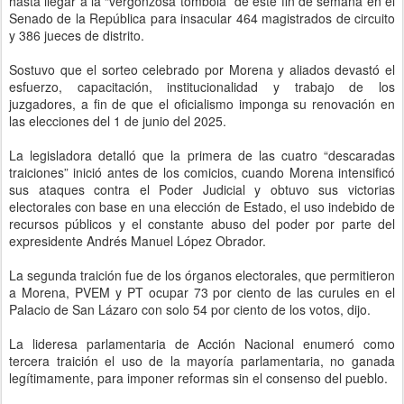
hasta llegar a la “vergonzosa tómbola” de este fin de semana en el
Senado de la República para insacular 464 magistrados de circuito
y 386 jueces de distrito.
Sostuvo que el sorteo celebrado por Morena y aliados devastó el
esfuerzo, capacitación, institucionalidad y trabajo de los
juzgadores, a fin de que el oficialismo imponga su renovación en
las elecciones del 1 de junio del 2025.
La legisladora detalló que la primera de las cuatro “descaradas
traiciones” inició antes de los comicios, cuando Morena intensificó
sus ataques contra el Poder Judicial y obtuvo sus victorias
electorales con base en una elección de Estado, el uso indebido de
recursos públicos y el constante abuso del poder por parte del
expresidente Andrés Manuel López Obrador.
La segunda traición fue de los órganos electorales, que permitieron
a Morena, PVEM y PT ocupar 73 por ciento de las curules en el
Palacio de San Lázaro con solo 54 por ciento de los votos, dijo.
La lideresa parlamentaria de Acción Nacional enumeró como
tercera traición el uso de la mayoría parlamentaria, no ganada
legítimamente, para imponer reformas sin el consenso del pueblo.