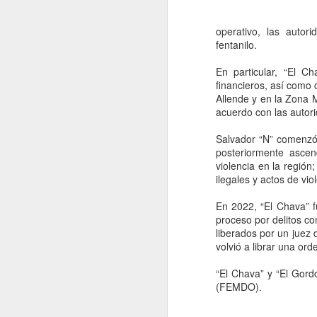
operativo, las auto
fentanilo.
En particular, “El C
financieros, así como 
Allende y en la Zona 
acuerdo con las autor
Salvador “N” comenzó 
posteriormente ascen
violencia en la regió
ilegales y actos de vio
En 2022, “El Chava” fu
Movimiento Ciudadano
AUG
proceso por delitos c
6
denuncia a hijo de
liberados por un juez d
volvió a librar una or
AMLO, 'Andy' López
Beltrán
“El Chava” y “El Gord
CDMX, 6 agosto 2026. Este
(FEMDO).
miércoles 5 de agosto de 2026
Movimiento Ciudadano denunció a