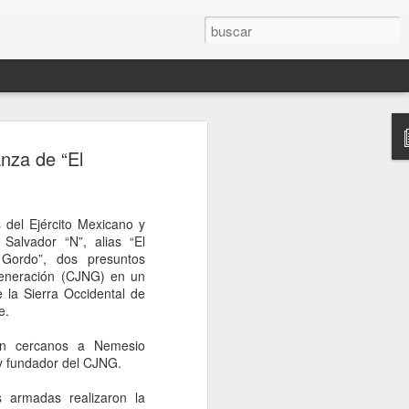
rompe el silencio
nza de “El
sinato del influencer
télum en Culiacán
 del Ejército Mexicano y
esinato del influencer César Gastélum,
Salvador “N”, alias “El
oa, mientras realizaba una transmisión
 Gordo”, dos presuntos
s a la conferencia matutina de la
Generación (CJNG) en un
um, quien fue cuestionada sobre el caso
e la Sierra Occidental de
nerado en redes sociales y a nivel
e.
n cercanos a Nemesio
de Palacio Nacional, la mandataria
y fundador del CJNG.
nión sobre el homicidio o adelantar
o a los responsables. En cambio, señaló
s armadas realizaron la