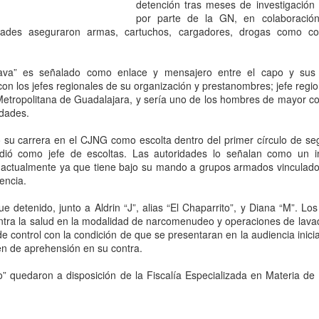
que corresponde a las autor
detención tras meses de investigación 
investigaciones para esclar
por parte de la GN, en colaboración
ridades aseguraron armas, cartuchos, cargadores, drogas como c
hava” es señalado como enlace y mensajero entre el capo y sus 
con los jefes regionales de su organización y prestanombres; jefe regio
Metropolitana de Guadalajara, y sería uno de los hombres de mayor c
idades.
su carrera en el CJNG como escolta dentro del primer círculo de se
dió como jefe de escoltas. Las autoridades lo señalan como un 
n; actualmente ya que tiene bajo su mando a grupos armados vinculados
lencia.
e detenido, junto a Aldrin “J”, alias “El Chaparrito”, y Diana “M”. Lo
Pemex registra faltante
Irán advierte que
AUG
AUG
ontra la salud en la modalidad de narcomenudeo y operaciones de lava
6
6
e control con la condición de que se presentaran en la audiencia inicial
de 23.3 millones de
atacará refinerías,
den de aprehensión en su contra.
barriles de crudo en
redes eléctricas y
primer semestre de
campos petroleros del
o” quedaron a disposición de la Fiscalía Especializada en Materia de
2026: Barnés
Golfo si Donald Trump
ordena una nueva
CDMX, 6 agosto 2026. “La
capacidad total de
ofensiva contra su