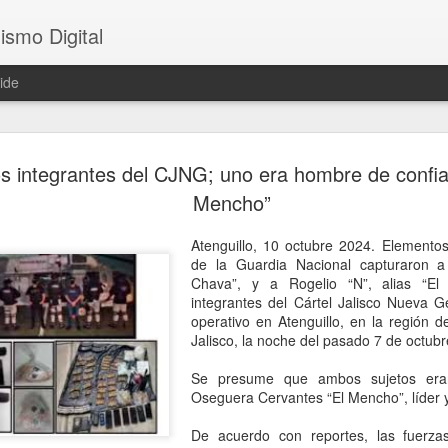
ismo Digital
ide
Sheinbaum 
AUG
s integrantes del CJNG; uno era hombre de confia
6
tras el ase
Mencho”
César Gas
Atenguillo, 10 octubre 2024. Elementos
CDMX, 6 agosto 2026. El as
de la Guardia Nacional capturaron a 
ocurrido en Culiacán, Sinal
Chava”, y a Rogelio “N”, alias “El
en vivo, llegó este miércole
integrantes del Cártel Jalisco Nueva 
presidenta Claudia Sheinba
operativo en Atenguillo, en la región d
debido al impacto que ha ge
Jalisco, la noche del pasado 7 de octubr
nacional.
Se presume que ambos sujetos era
Durante la conferencia des
Oseguera Cervantes “El Mencho”, líder 
federal evitó emitir una opi
posibles hipótesis respect
De acuerdo con reportes, las fuerza