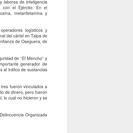
idades ministeriales llevar a cabo las
y labores de inteligencia
ecer lo sucedido.
 con el Ejército. En el
ocaína, metanfetamina y
operadores logísticos y
nal del cártel en Talpa de
onfianza de Oseguera, de
guridad de “El Mencho” y
importante generador de
 al tráfico de sustancias
s tres fueron vinculados a
Falta de acuerdos
AUG
do de dinero, pero fueron
6
, lo cual no hicieron y se
entre MC, PAN y PRI
entregaría gubernatura
a Morena, dice Fasci
 Delincuencia Organizada
Monterrey, 6 agosto 2026. La falta
de acuerdos entre MC, PAN y PRI
podría terminar entregando la