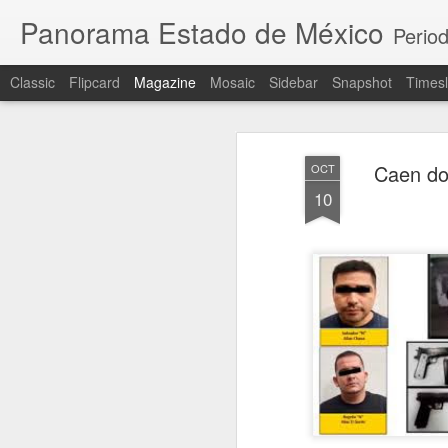
Panorama Estado de México
Period
Classic
Flipcard
Magazine
Mosaic
Sidebar
Snapshot
Timesl
Caen do
OCT
10