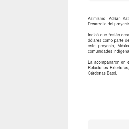
Asimismo, Adrián Kat
Desarrollo del proyect
Indicó que “están des
dólares como parte de
este proyecto, Méxic
comunidades indígena
La acompañaron en el
Relaciones Exteriores
Cárdenas Batel.
Movimiento Ciudadano
AUG
6
denuncia a hijo de
AMLO, 'Andy' López
Beltrán
CDMX, 6 agosto 2026. Este
miércoles 5 de agosto de 2026
Movimiento Ciudadano denunció a