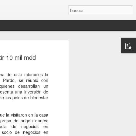
rompe el silencio
ir 10 mil mdd
sinato del influencer
télum en Culiacán
a de este miércoles la
esinato del influencer César Gastélum,
m Pardo, se reunió con
oa, mientras realizaba una transmisión
quienes desarrollan un
s a la conferencia matutina de la
esenta una inversión de
um, quien fue cuestionada sobre el caso
de los polos de bienestar
nerado en redes sociales y a nivel
ue la visitaron en la casa
de Palacio Nacional, la mandataria
mpresa de origen danés:
nión sobre el homicidio o adelantar
socia de negocios en
o a los responsables. En cambio, señaló
, socio de negocios en