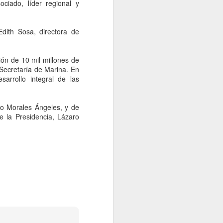
idades ministeriales llevar a cabo las
ociado, líder regional y
ecer lo sucedido.
dith Sosa, directora de
ón de 10 mil millones de
Secretaría de Marina. En
arrollo integral de las
o Morales Ángeles, y de
e la Presidencia, Lázaro
Falta de acuerdos
AUG
6
entre MC, PAN y PRI
entregaría gubernatura
a Morena, dice Fasci
Monterrey, 6 agosto 2026. La falta
de acuerdos entre MC, PAN y PRI
podría terminar entregando la