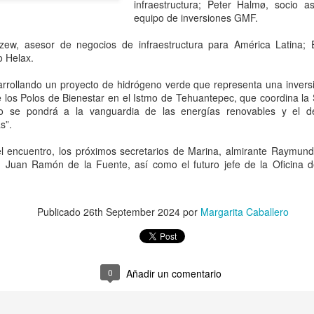
que corresponde a las autor
infraestructura; Peter Halmø, socio as
investigaciones para esclar
equipo de inversiones GMF.
zew, asesor de negocios de infraestructura para América Latina; E
o Helax.
arrollando un proyecto de hidrógeno verde que representa una inversi
 los Polos de Bienestar en el Istmo de Tehuantepec, que coordina la 
o se pondrá a la vanguardia de las energías renovables y el des
s”.
 encuentro, los próximos secretarios de Marina, almirante Raymund
, Juan Ramón de la Fuente, así como el futuro jefe de la Oficina d
Publicado
26th September 2024
por
Margarita Caballero
Pemex registra faltante
Irán advierte que
AUG
AUG
6
6
de 23.3 millones de
atacará refinerías,
barriles de crudo en
redes eléctricas y
primer semestre de
campos petroleros del
0
Añadir un comentario
2026: Barnés
Golfo si Donald Trump
ordena una nueva
CDMX, 6 agosto 2026. “La
capacidad total de
ofensiva contra su