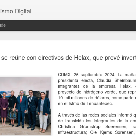
ismo Digital
ide
Sheinbaum 
AUG
e reúne con directivos de Helax, que prevé invert
6
tras el ase
César Gas
CDMX, 26 septiembre 2024. La mañan
CDMX, 6 agosto 2026. El as
presidenta electa, Claudia Sheinbau
ocurrido en Culiacán, Sinal
integrantes de la empresa Helax, 
en vivo, llegó este miércole
proyecto de hidrógeno verde, que repr
presidenta Claudia Sheinba
10 mil millones de dólares, como parte 
debido al impacto que ha ge
en el Istmo de Tehuantepec.
nacional.
A través de las redes sociales informó q
Durante la conferencia des
de transición los integrantes de la e
federal evitó emitir una opi
Christina Grumstrup Soerensen, 
posibles hipótesis respect
infraestructura; Ole Kjems Sørensen