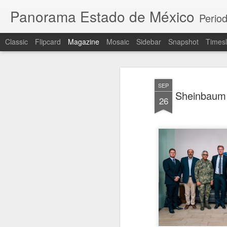
Panorama Estado de México
Period
Classic
Flipcard
Magazine
Mosaic
Sidebar
Snapshot
Timesl
SEP
Sheinbaum s
26