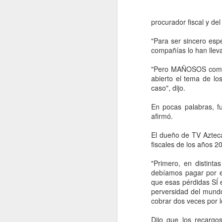
procurador fiscal y de
"Para ser sincero es
compañías lo han lleva
"Pero MAÑOSOS como s
abierto el tema de lo
caso", dijo.
En pocas palabras, f
afirmó.
Pipa de gas se volcó la
El dueño de TV Azteca
AUG
fiscales de los años 2
6
madrugada de este
jueves en la Buena
"Primero, en distint
Vista, Ecatepec, sin
debíamos pagar por e
lesionados
que esas pérdidas SÍ 
perversidad del mundo
Ecatepec, Edomex, 6 agosto
cobrar dos veces por 
2026. Pipa IZU de la empresa:
“Gas y Servicio”, del Grupo
A
Dijo que los recargo
Martínez color blanco, placas LD-