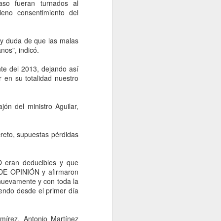
aso fueran turnados al
leno consentimiento del
y duda de que las malas
nos", indicó.
e del 2013, dejando así
r en su totalidad nuestro
ón del ministro Aguilar,
Avanza Gobierno del
reto, supuestas pérdidas
AUG
6
Edomex en 71.4 %
construcción de la
O eran deducibles y que
Línea 3 del Mexicable
 DE OPINIÓN y afirmaron
en Naucalpan;
nuevamente y con toda la
endo desde el primer día
beneficiará a 40 mil
mexiquenses por día
Naucalpan, Edomex, 6 agosto
mírez, Antonio Martínez