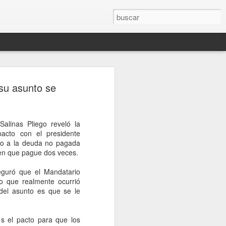
102 mdd por líderes
 su asunto se
 2026. El gobierno de Estados Unidos
alinas Pliego reveló la
ompensas que suma hasta 102 millones
acto con el presidente
 que conduzca al arresto o condena de
to a la deuda no pagada
l Cártel Jalisco Nueva Generación
ren que pague dos veces.
nueva ofensiva contra esa organización
eguró que el Mandatario
o que realmente ocurrió
mento de Justicia, la mayor recompensa,
del asunto es que se le
ares, fue ofrecida por información que
 a Juan Carlos Valencia González,
idades estadounidenses como uno de los
s el pacto para que los
rupo criminal.