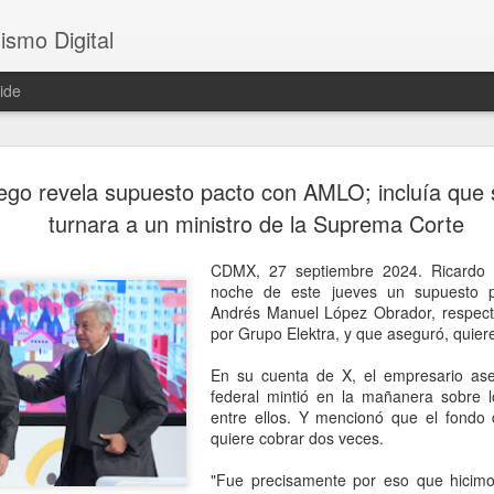
ismo Digital
ide
EU ofrece 
AUG
iego revela supuesto pacto con AMLO; incluía que
6
del CJNG
turnara a un ministro de la Suprema Corte
Washington, USA, 6 agosto
CDMX, 27 septiembre 2024. Ricardo S
anunció un paquete de rec
noche de este jueves un supuesto p
de dólares por información
Andrés Manuel López Obrador, respec
varios presuntos líderes de
por Grupo Elektra, y que aseguró, quie
(CJNG), como parte de una 
criminal.
En su cuenta de X, el empresario as
federal mintió en la mañanera sobre l
De acuerdo con el Departa
entre ellos. Y mencionó que el fondo 
de hasta 25 millones de dól
quiere cobrar dos veces.
permita localizar y detener
identificado por las autor
"Fue precisamente por eso que hicimo
principales dirigentes del g