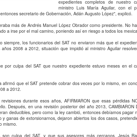
expedientes completos de nuestro c
ministro Luis María Aguilar, con el p
l entonces secretario de Gobernación, Adán Augusto López", explicó.
peraba más de Andrés Manuel López Obrador como presidente. No ha
do a irse por el mal camino, poniendo así en riesgo a todos los mexica
iempre, los funcionarios del SAT no enviaron más que el expedient
s años 2008 a 2012, situación que impidió al ministro Aguilar resolve
ue por culpa del SAT que nuestro expediente estuvo meses en el caj
Confirma Gobernadora
Azucena Cisneros
 afirmó que el SAT pretende cobrar dos veces por lo mismo, en conc
AUG
AUG
008 a 2012.
6
6
Delfina Gómez que el
supervisa demolición
Edomex se suma a la
de invasiones en zona
as revisiones durante esos años, AFIRMARON que esas pérdidas N
Jornada Nacional de
federal
llo. Después, en una revisión posterior del año 2013, CAMBIARON
Reforestación
eran deducibles, pero como la ley cambió, entonces debíamos pagar 
Ecatepec, Edomex, 6 agosto
 y ganas de extorsionarnos, dejaron abiertos los dos casos, pretendi
convocada por la
2026. La presidenta municipal
lo mismo.
Azucena Cisneros Coss supervisó
Presidenta Claudia
el operativo Rastrillo en avenida
Sheinbaum
1,475 niñas y niños tecamaquenses participan en
UG
s son culpa del SAT, y que sus asesores más cercanos, Jesús Ra
Las Torres, en Santa Clara