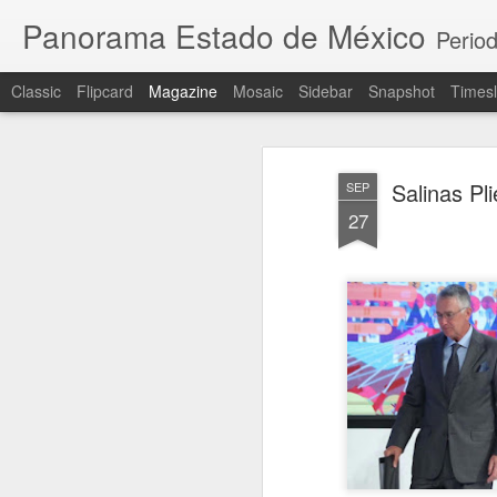
Panorama Estado de México
Period
Classic
Flipcard
Magazine
Mosaic
Sidebar
Snapshot
Timesl
Salinas Pl
SEP
27