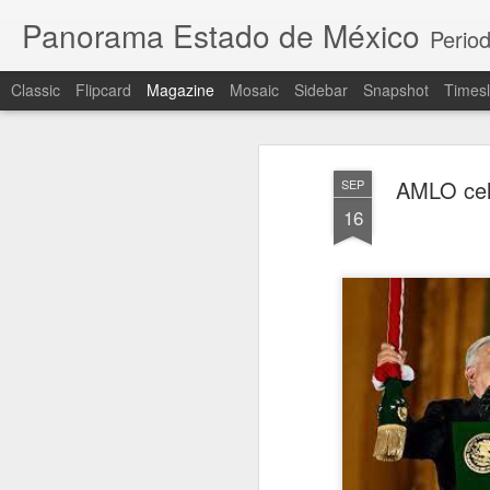
Panorama Estado de México
Period
Classic
Flipcard
Magazine
Mosaic
Sidebar
Snapshot
Timesl
AMLO cele
SEP
16