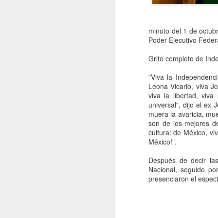
minuto del 1 de octub
Poder Ejecutivo Federa
Grito completo de In
"Viva la Independenci
Leona Vicario, viva J
viva la libertad, viva
universal", dijo el ex
muera la avaricia, mue
son de los mejores d
cultural de México, vi
México!".
Movimiento Ciudadano
AUG
6
denuncia a hijo de
Después de decir las
Nacional, seguido po
AMLO, 'Andy' López
presenciaron el espect
Beltrán
CDMX, 6 agosto 2026. Este
miércoles 5 de agosto de 2026
Movimiento Ciudadano denunció a