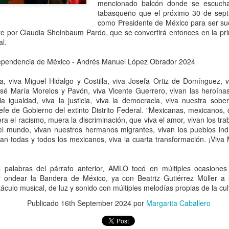
que corresponde a las autor
mencionado balcón donde se escuchab
investigaciones para esclar
tabasqueño que el próximo 30 de sept
como Presidente de México para ser suc
re por Claudia Sheinbaum Pardo, que se convertirá entonces en la pri
l.
dependencia de México - Andrés Manuel López Obrador 2024
a, viva Miguel Hidalgo y Costilla, viva Josefa Ortiz de Domínguez, v
osé María Morelos y Pavón, viva Vicente Guerrero, vivan las heroína
 la igualdad, viva la justicia, viva la democracia, viva nuestra sober
 Jefe de Gobierno del extinto Distrito Federal. "Mexicanas, mexicanos,
ra el racismo, muera la discriminación, que viva el amor, vivan los t
el mundo, vivan nuestros hermanos migrantes, vivan los pueblos ind
van todas y todos los mexicanos, viva la cuarta transformación. ¡Viva 
Pemex registra faltante
Irán advierte que
AUG
AUG
6
6
 palabras del párrafo anterior, AMLO tocó en múltiples ocasione
de 23.3 millones de
atacará refinerías,
r ondear la Bandera de México, ya con Beatriz Gutiérrez Müller a 
barriles de crudo en
redes eléctricas y
áculo musical, de luz y sonido con múltiples melodías propias de la cu
primer semestre de
campos petroleros del
Publicado
16th September 2024
por
Margarita Caballero
2026: Barnés
Golfo si Donald Trump
ordena una nueva
CDMX, 6 agosto 2026. “La
capacidad total de
ofensiva contra su