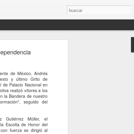
rompe el silencio
dependencia
sinato del influencer
télum en Culiacán
ente de México, Andrés
esinato del influencer César Gastélum,
exto y último Grito de
oa, mientras realizaba una transmisión
l de Palacio Nacional en
s a la conferencia matutina de la
va realizó vítores a los
um, quien fue cuestionada sobre el caso
on la Bandera de nuestro
nerado en redes sociales y a nivel
ormación", seguido del
de Palacio Nacional, la mandataria
 Gutiérrez Müller, el
nión sobre el homicidio o adelantar
 la Escolta de Honor del
o a los responsables. En cambio, señaló
 con fuerza se dirigió al