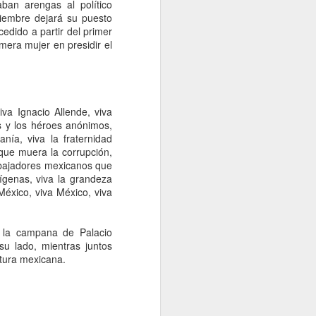
idades ministeriales llevar a cabo las
an arengas al político
ecer lo sucedido.
iembre dejará su puesto
edido a partir del primer
mera mujer en presidir el
iva Ignacio Allende, viva
s y los héroes anónimos,
anía, viva la fraternidad
 que muera la corrupción,
rabajadores mexicanos que
ígenas, viva la grandeza
México, viva México, viva
Falta de acuerdos
AUG
6
s la campana de Palacio
entre MC, PAN y PRI
su lado, mientras juntos
entregaría gubernatura
ltura mexicana.
a Morena, dice Fasci
Monterrey, 6 agosto 2026. La falta
de acuerdos entre MC, PAN y PRI
podría terminar entregando la