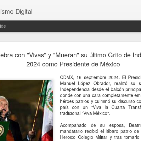
ismo Digital
ide
Sheinbaum 
AUG
bra con "Vivas" y "Mueran" su último Grito de In
6
tras el ase
2024 como Presidente de México
César Gas
CDMX, 16 septiembre 2024. El Presid
CDMX, 6 agosto 2026. El as
Manuel López Obrador, realizó su s
ocurrido en Culiacán, Sinal
Independencia desde el balcón principa
en vivo, llegó este miércole
donde con una cara completamente emoti
presidenta Claudia Sheinba
héroes patrios y culminó su discurso c
debido al impacto que ha ge
país con un "Viva la Cuarta Transf
nacional.
tradicional "Viva México".
Durante la conferencia des
Acompañado de su esposa, Beatriz
federal evitó emitir una opi
mandatario recibió el lábaro patrio de
posibles hipótesis respect
Heroico Colegio Militar y tras tomarlo