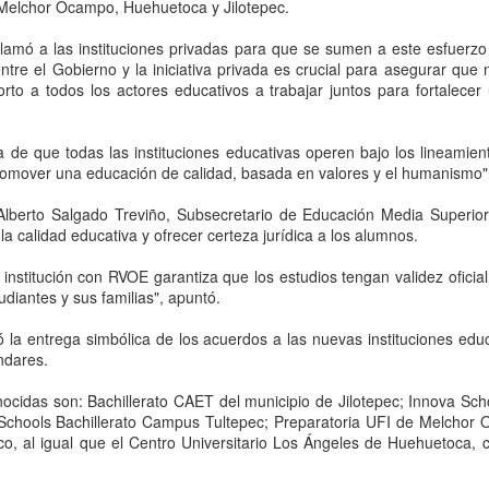
que corresponde a las autor
Melchor Ocampo, Huehuetoca y Jilotepec.
investigaciones para esclar
 llamó a las instituciones privadas para que se sumen a este esfuerzo
entre el Gobierno y la iniciativa privada es crucial para asegurar qu
to a todos los actores educativos a trabajar juntos para fortalecer
a de que todas las instituciones educativas operen bajo los lineamie
mover una educación de calidad, basada en valores y el humanismo",
Alberto Salgado Treviño, Subsecretario de Educación Media Superior, 
 calidad educativa y ofrecer certeza jurídica a los alumnos.
 institución con RVOE garantiza que los estudios tengan validez oficial
udiantes y sus familias", apuntó.
Pemex registra faltante
Irán advierte que
AUG
AUG
zó la entrega simbólica de los acuerdos a las nuevas instituciones ed
6
6
ndares.
de 23.3 millones de
atacará refinerías,
barriles de crudo en
redes eléctricas y
onocidas son: Bachillerato CAET del municipio de Jilotepec; Innova 
primer semestre de
campos petroleros del
 Schools Bachillerato Campus Tultepec; Preparatoria UFI de Melchor 
2026: Barnés
Golfo si Donald Trump
ico, al igual que el Centro Universitario Los Ángeles de Huehuetoca, 
ordena una nueva
CDMX, 6 agosto 2026. “La
capacidad total de
ofensiva contra su