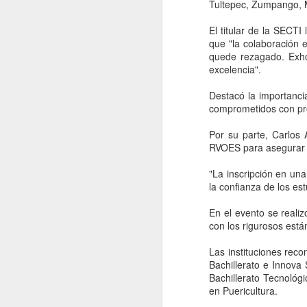
Tultepec, Zumpango, 
El titular de la SECTI
que "la colaboración 
quede rezagado. Exhor
excelencia".
Destacó la importanci
comprometidos con pro
Por su parte, Carlos 
RVOES para asegurar la
"La inscripción en una
la confianza de los est
Movimiento Ciudadano
AUG
En el evento se reali
6
denuncia a hijo de
con los rigurosos está
AMLO, 'Andy' López
Las instituciones rec
Beltrán
Bachillerato e Innova
CDMX, 6 agosto 2026. Este
Bachillerato Tecnológ
miércoles 5 de agosto de 2026
en Puericultura.
Movimiento Ciudadano denunció a