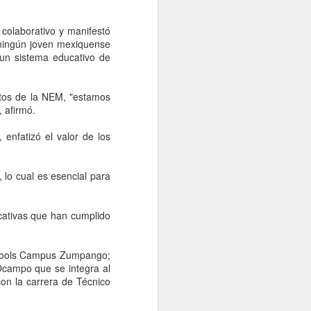
idades ministeriales llevar a cabo las
ecer lo sucedido.
 colaborativo y manifestó
e ningún joven mexiquense
 un sistema educativo de
ntos de la NEM, "estamos
 afirmó.
enfatizó el valor de los
, lo cual es esencial para
Falta de acuerdos
AUG
ucativas que han cumplido
6
entre MC, PAN y PRI
entregaría gubernatura
Schools Campus Zumpango;
a Morena, dice Fasci
Ocampo que se integra al
Monterrey, 6 agosto 2026. La falta
con la carrera de Técnico
de acuerdos entre MC, PAN y PRI
podría terminar entregando la