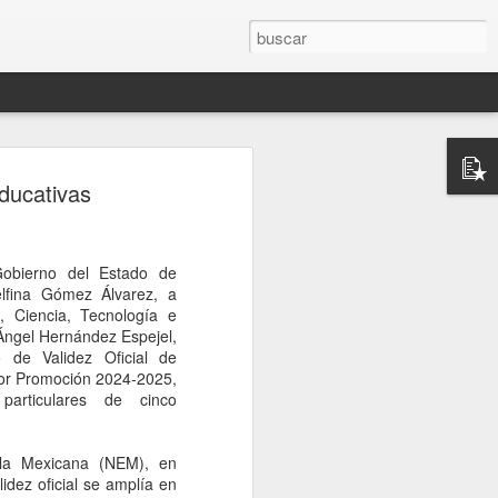
rompe el silencio
ducativas
sinato del influencer
télum en Culiacán
Gobierno del Estado de
esinato del influencer César Gastélum,
lfina Gómez Álvarez, a
oa, mientras realizaba una transmisión
, Ciencia, Tecnología e
s a la conferencia matutina de la
Ángel Hernández Espejel,
um, quien fue cuestionada sobre el caso
 de Validez Oficial de
nerado en redes sociales y a nivel
or Promoción 2024-2025,
 particulares de cinco
de Palacio Nacional, la mandataria
nión sobre el homicidio o adelantar
ela Mexicana (NEM), en
o a los responsables. En cambio, señaló
idez oficial se amplía en