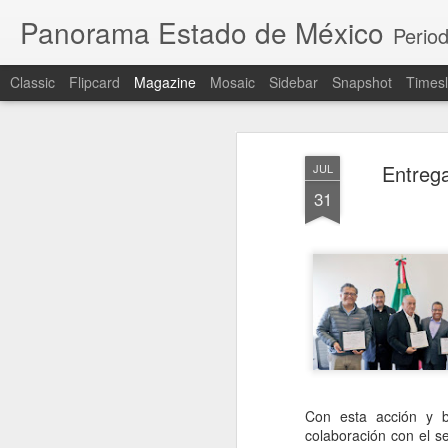
Panorama Estado de México
Period
Classic
Flipcard
Magazine
Mosaic
Sidebar
Snapshot
Timesl
Entrega
JUL
31
Con esta acción y b
colaboración con el se