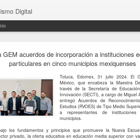
ismo Digital
ide
Sheinbaum 
AUG
 GEM acuerdos de incorporación a instituciones e
6
tras el ase
particulares en cinco municipios mexiquenses
César Gas
Toluca, Edomex, 31 julio 2024. El 
CDMX, 6 agosto 2026. El as
México, que encabeza la Maestra De
ocurrido en Culiacán, Sinal
través de la Secretaría de Educación
en vivo, llegó este miércole
Innovación (SECTI), a cargo de Miguel 
presidenta Claudia Sheinba
entregó Acuerdos de Reconocimiento
debido al impacto que ha ge
Estudios (RVOES) de Tipo Medio Superi
nacional.
a representantes de instituciones
municipios.
Durante la conferencia des
federal evitó emitir una opi
ajo los fundamentos y principios que promueve la Nueva Escu
posibles hipótesis respect
ctor privado, la oferta educativa en educación media superior con val