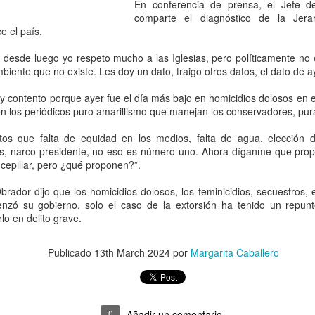
En conferencia de prensa, el Jefe de
comparte el diagnóstico de la Jerar
Durante un recorrido de su
e el país.
Secretario de Movilidad, co
se encuentra en la última e
 desde luego yo respeto mucho a las Iglesias, pero políticamente no
han colocado 47 de las 62 
biente que no existe. Les doy un dato, traigo otros datos, el dato de a
sistema de cableado y 278 
usuarios, a lo largo de 9.5 
 contento porque ayer fue el día más bajo en homicidios dolosos en e
een los periódicos puro amarillismo que manejan los conservadores, pura
stos que falta de equidad en los medios, falta de agua, elección d
ías, narco presidente, no eso es número uno. Ahora díganme que prop
cepillar, pero ¿qué proponen?”.
rador dijo que los homicidios dolosos, los feminicidios, secuestros, 
zó su gobierno, solo el caso de la extorsión ha tenido un repun
rlo en delito grave.
Publicado
13th March 2024
por
Margarita Caballero
Promueve el GPPT
Gobierno de Delfina
AUG
AUG
6
6
reformas en salud,
Gómez orienta y
0
Añadir un comentario