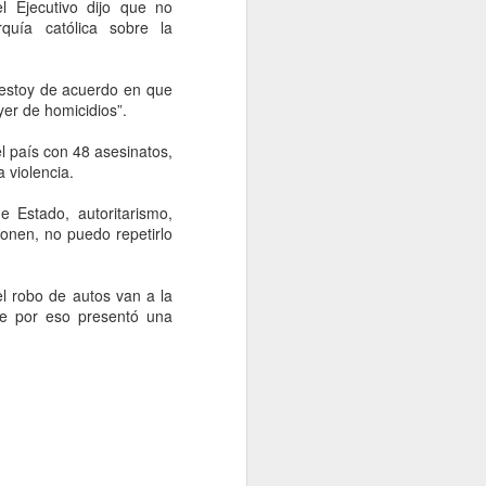
l Ejecutivo dijo que no
quía católica sobre la
pervisión, Juan Hugo de la Rosa García,
mentó que la obra civil de este proyecto
tapa de ejecución, ya que a la fecha se
 estoy de acuerdo en que
torres metálicas que sostendrán el
yer de homicidios”.
cabinas donde se transportarán los
kilómetros.
l país con 48 asesinatos,
 violencia.
e Estado, autoritarismo,
onen, no puedo repetirlo
el robo de autos van a la
te por eso presentó una
Llegaron las
AUG
6
Caravanas Itinerantes