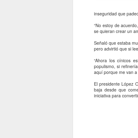
inseguridad que padec
“No estoy de acuerdo,
se quieran crear un am
Señaló que estaba muy
pero advirtió que si l
“Ahora los cínicos e
populismo, si refiner
aquí porque me van a 
El presidente López Ob
baja desde que comen
iniciativa para converti
1,475 niñas y niños
AUG
6
tecamaquenses