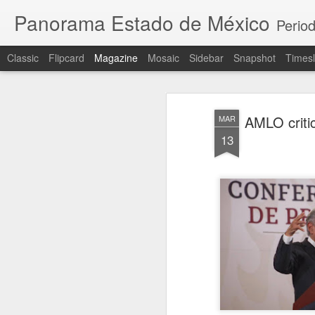
Panorama Estado de México
Period
Classic
Flipcard
Magazine
Mosaic
Sidebar
Snapshot
Timesl
AMLO criti
MAR
13