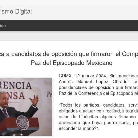
ismo Digital
ide
Avanza Go
AUG
ca a candidatos de oposición que firmaron el Comp
6
71.4 % con
Paz del Episcopado Mexicano
3 del Mexi
CDMX, 12 marzo 2024. Sin mencionar 
beneficiará
Andrés Manuel López Obrador crit
presidenciales de oposición que firma
mexiquens
Paz de la Conferencia del Episcopado 
Naucalpan, Edomex, 6 agos
“Todos los partidos, candidatos, serv
de los proyectos de movili
obligados a actuar con rectitud, integri
que encabeza Delfina Gómez
estar de hipócritas algunos firmando 
ciento; se prevé que a fin d
ordenando que haya guerra sucia, par
sistema de transporte que 
esconder la mano?”.
beneficiará diariamente a m
seguros, rápidos, eficientes