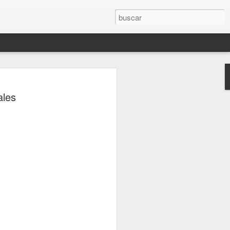
rompe el silencio
ales
sinato del influencer
télum en Culiacán
esinato del influencer César Gastélum,
oa, mientras realizaba una transmisión
s a la conferencia matutina de la
um, quien fue cuestionada sobre el caso
nerado en redes sociales y a nivel
de Palacio Nacional, la mandataria
nión sobre el homicidio o adelantar
o a los responsables. En cambio, señaló