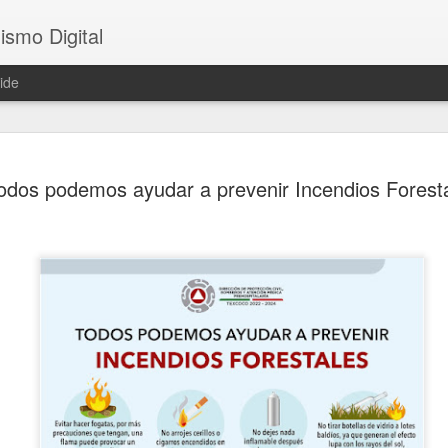
ismo Digital
ide
Sheinbaum 
AUG
odos podemos ayudar a prevenir Incendios Forest
6
tras el ase
César Gas
CDMX, 6 agosto 2026. El as
ocurrido en Culiacán, Sinal
en vivo, llegó este miércole
presidenta Claudia Sheinba
debido al impacto que ha ge
nacional.
Durante la conferencia des
federal evitó emitir una opi
posibles hipótesis respect