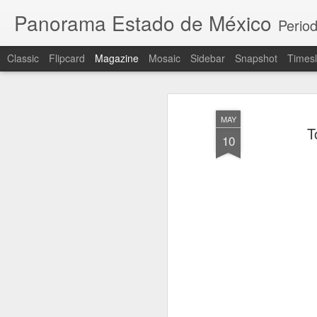
Panorama Estado de México
Period
Classic
Flipcard
Magazine
Mosaic
Sidebar
Snapshot
Timesl
MAY
T
10