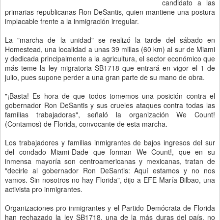
candidato a las
primarias republicanas Ron DeSantis, quien mantiene una postura
implacable frente a la inmigración irregular.
La "marcha de la unidad" se realizó la tarde del sábado en
Homestead, una localidad a unas 39 millas (60 km) al sur de Miami
y dedicada principalmente a la agricultura, el sector económico que
más teme la ley migratoria SB1718 que entrará en vigor el 1 de
julio, pues supone perder a una gran parte de su mano de obra.
"¡Basta! Es hora de que todos tomemos una posición contra el
gobernador Ron DeSantis y sus crueles ataques contra todas las
familias trabajadoras", señaló la organización We Count!
(Contamos) de Florida, convocante de esta marcha.
Los trabajadores y familias inmigrantes de bajos ingresos del sur
del condado Miami-Dade que forman We Count!, que en su
inmensa mayoría son centroamericanas y mexicanas, tratan de
"decirle al gobernador Ron DeSantis: Aquí estamos y no nos
vamos. Sin nosotros no hay Florida", dijo a EFE María Bilbao, una
activista pro inmigrantes.
Organizaciones pro inmigrantes y el Partido Demócrata de Florida
han rechazado la ley SB1718, una de la más duras del país, no