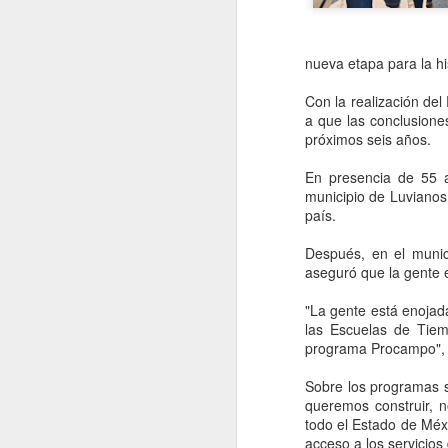
nueva etapa para la his
Con la realización de
a que las conclusione
próximos seis años.
En presencia de 55 a
municipio de Luvianos,
país.
Después, en el munic
aseguró que la gente 
Movimiento Ciudadano
AUG
"La gente está enojada
6
denuncia a hijo de
las Escuelas de Tiemp
programa Procampo", 
AMLO, 'Andy' López
Beltrán
Sobre los programas s
CDMX, 6 agosto 2026. Este
queremos construir, 
miércoles 5 de agosto de 2026
todo el Estado de Mé
Movimiento Ciudadano denunció a
acceso a los servicios 