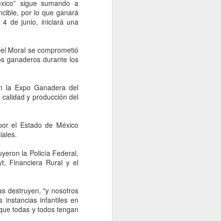
idades ministeriales llevar a cabo las
éxico” sigue sumando a
ecer lo sucedido.
ncible, por lo que ganará
 de junio, iniciará una
 Del Moral se comprometió
os ganaderos durante los
en la Expo Ganadera del
 calidad y producción del
por el Estado de México
iales.
Falta de acuerdos
AUG
yeron la Policía Federal,
6
t, Financiera Rural y el
entre MC, PAN y PRI
entregaría gubernatura
a Morena, dice Fasci
as destruyen, "y nosotros
Monterrey, 6 agosto 2026. La falta
instancias infantiles en
de acuerdos entre MC, PAN y PRI
que todas y todos tengan
podría terminar entregando la