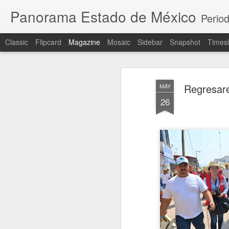
Panorama Estado de México
Period
Classic
Flipcard
Magazine
Mosaic
Sidebar
Snapshot
Timesl
Regresaré
MAY
26