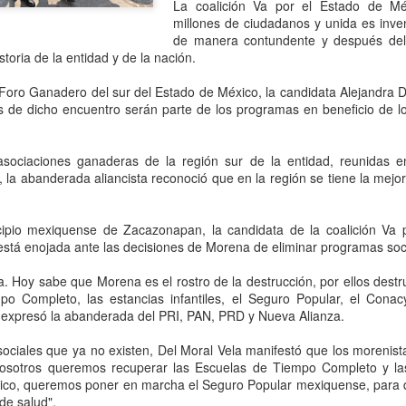
que corresponde a las autor
La coalición Va por el Estado de M
investigaciones para esclar
millones de ciudadanos y unida es inve
de manera contundente y después del 4
toria de la entidad y de la nación.
l Foro Ganadero del sur del Estado de México, la candidata Alejandra
s de dicho encuentro serán parte de los programas en beneficio de l
sociaciones ganaderas de la región sur de la entidad, reunidas 
 la abanderada aliancista reconoció que en la región se tiene la mejor
ipio mexiquense de Zacazonapan, la candidata de la coalición Va 
está enojada ante las decisiones de Morena de eliminar programas soc
Pemex registra faltante
Irán advierte que
AUG
AUG
. Hoy sabe que Morena es el rostro de la destrucción, por ellos destru
6
6
o Completo, las estancias infantiles, el Seguro Popular, el Conacy
de 23.3 millones de
atacará refinerías,
expresó la abanderada del PRI, PAN, PRD y Nueva Alianza.
barriles de crudo en
redes eléctricas y
primer semestre de
campos petroleros del
ociales que ya no existen, Del Moral Vela manifestó que los morenist
2026: Barnés
Golfo si Donald Trump
nosotros queremos recuperar las Escuelas de Tiempo Completo y las 
ordena una nueva
xico, queremos poner en marcha el Seguro Popular mexiquense, para 
CDMX, 6 agosto 2026. “La
de salud".
capacidad total de
ofensiva contra su