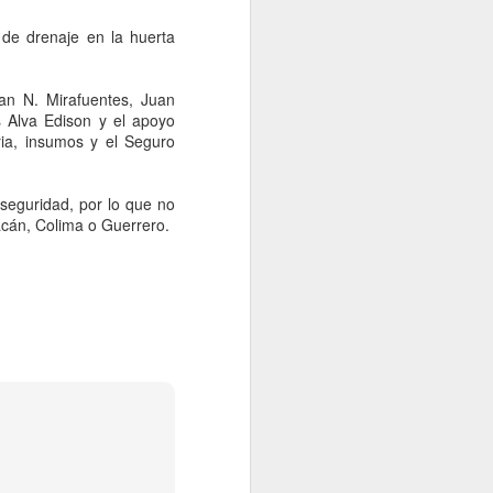
gubernatura de Nuevo León a
Morena en las elecciones de
 de drenaje en la huerta
2027, advirtió Aldo Fasci, luego
de que no prosperara su intento
por registrarse como candidato
uan N. Mirafuentes, Juan
ciudadano del PAN.
s Alva Edison y el apoyo
ia, insumos y el Seguro
seguridad, por lo que no
cán, Colima o Guerrero.