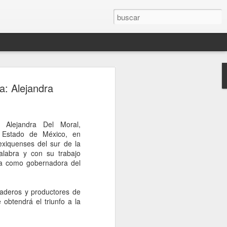
rompe el silencio
a: Alejandra
sinato del influencer
télum en Culiacán
Alejandra Del Moral,
esinato del influencer César Gastélum,
l Estado de México, en
oa, mientras realizaba una transmisión
xiquenses del sur de la
s a la conferencia matutina de la
labra y con su trabajo
um, quien fue cuestionada sobre el caso
ía como gobernadora del
nerado en redes sociales y a nivel
aderos y productores de
de Palacio Nacional, la mandataria
 obtendrá el triunfo a la
nión sobre el homicidio o adelantar
o a los responsables. En cambio, señaló