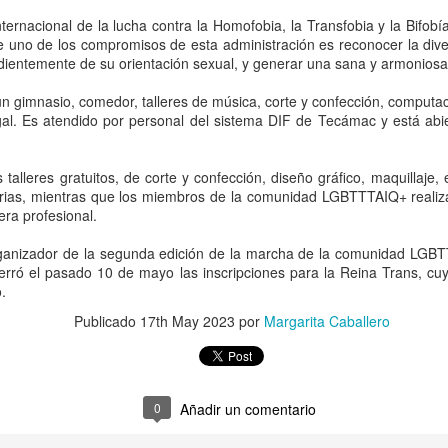
que corresponde a las autor
investigaciones para esclar
ternacional de la lucha contra la Homofobia, la Transfobia y la Bifobí
 uno de los compromisos de esta administración es reconocer la dive
dientemente de su orientación sexual, y generar una sana y armoniosa
n gimnasio, comedor, talleres de música, corte y confección, computac
egal. Es atendido por personal del sistema DIF de Tecámac y está abi
 talleres gratuitos, de corte y confección, diseño gráfico, maquillaje
rias, mientras que los miembros de la comunidad LGBTTTAIQ+ realiza
ra profesional.
rganizador de la segunda edición de la marcha de la comunidad LGBT
cerró el pasado 10 de mayo las inscripciones para la Reina Trans, c
.
Pemex registra faltante
Irán advierte que
AUG
AUG
Publicado
17th May 2023
por
Margarita Caballero
6
6
de 23.3 millones de
atacará refinerías,
barriles de crudo en
redes eléctricas y
primer semestre de
campos petroleros del
2026: Barnés
Golfo si Donald Trump
0
Añadir un comentario
ordena una nueva
CDMX, 6 agosto 2026. “La
capacidad total de
ofensiva contra su