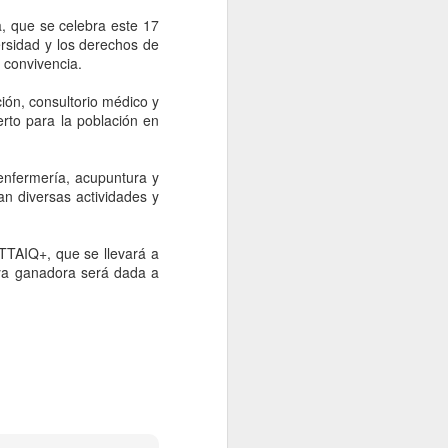
idades ministeriales llevar a cabo las
ecer lo sucedido.
a, que se celebra este 17
rsidad y los derechos de
 convivencia.
ión, consultorio médico y
erto para la población en
, enfermería, acupuntura y
n diversas actividades y
TTAIQ+, que se llevará a
uya ganadora será dada a
Falta de acuerdos
AUG
6
entre MC, PAN y PRI
entregaría gubernatura
a Morena, dice Fasci
Monterrey, 6 agosto 2026. La falta
de acuerdos entre MC, PAN y PRI
podría terminar entregando la