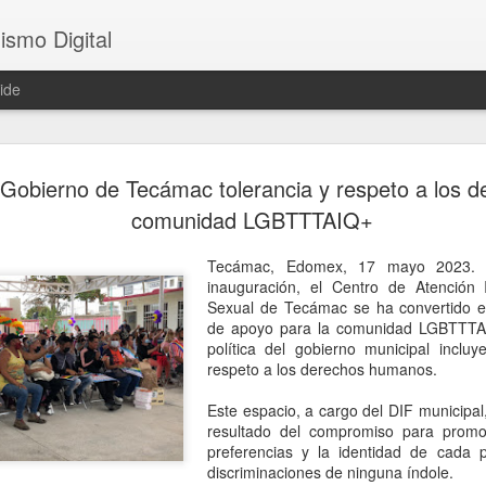
ismo Digital
ide
Sheinbaum 
AUG
obierno de Tecámac tolerancia y respeto a los d
6
tras el ase
comunidad LGBTTTAIQ+
César Gas
Tecámac, Edomex, 17 mayo 2023.
CDMX, 6 agosto 2026. El as
inauguración, el Centro de Atención I
ocurrido en Culiacán, Sinal
Sexual de Tecámac se ha convertido e
en vivo, llegó este miércole
de apoyo para la comunidad LGBTTTA
presidenta Claudia Sheinba
política del gobierno municipal incluy
debido al impacto que ha ge
respeto a los derechos humanos.
nacional.
Este espacio, a cargo del DIF municipal,
Durante la conferencia des
resultado del compromiso para promov
federal evitó emitir una opi
preferencias y la identidad de cada p
posibles hipótesis respect
discriminaciones de ninguna índole.