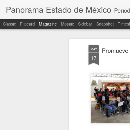
Panorama Estado de México
Period
Classic
Flipcard
Magazine
Mosaic
Sidebar
Snapshot
Timesl
Promueve G
MAY
17