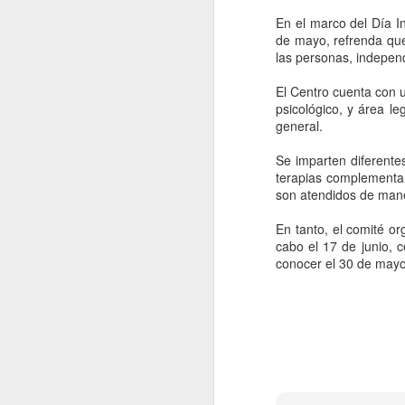
En el marco del Día In
de mayo, refrenda que
las personas, indepen
El Centro cuenta con u
psicológico, y área l
general.
Se imparten diferentes
terapias complementa
son atendidos de mane
En tanto, el comité o
cabo el 17 de junio, 
conocer el 30 de mayo
Movimiento Ciudadano
AUG
6
denuncia a hijo de
AMLO, 'Andy' López
Beltrán
CDMX, 6 agosto 2026. Este
miércoles 5 de agosto de 2026
Movimiento Ciudadano denunció a