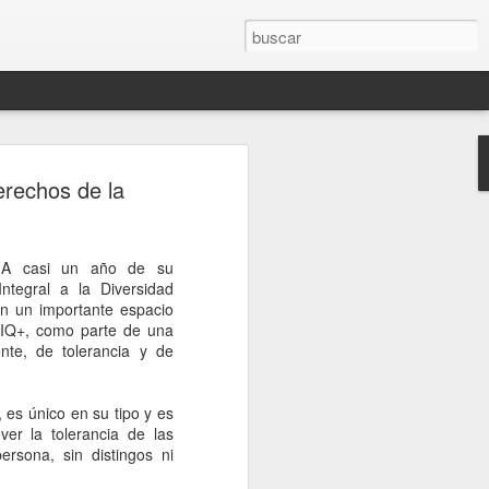
rompe el silencio
erechos de la
sinato del influencer
télum en Culiacán
 A casi un año de su
esinato del influencer César Gastélum,
ntegral a la Diversidad
oa, mientras realizaba una transmisión
n un importante espacio
s a la conferencia matutina de la
IQ+, como parte de una
um, quien fue cuestionada sobre el caso
ente, de tolerancia y de
nerado en redes sociales y a nivel
 es único en su tipo y es
de Palacio Nacional, la mandataria
er la tolerancia de las
nión sobre el homicidio o adelantar
ersona, sin distingos ni
o a los responsables. En cambio, señaló