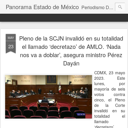
Panorama Estado de México
Periodismo Digital
Pleno de la SCJN invalidó en su totalidad
MAY
el llamado ‘decretazo’ de AMLO. ‘Nada
23
nos va a doblar’, asegura ministro Pérez
Dayán
CDMX, 23 mayo
2023. Este
lunes, por
mayoría de seis
votos contra
cinco, el Pleno
de la Corte
invalidó en su
totalidad el
llamado
‘decretazo’