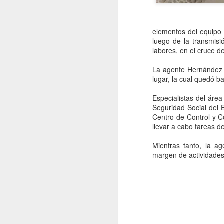
elementos del equipo m
luego de la transmisi
labores, en el cruce d
La agente Hernández R
lugar, la cual quedó b
Especialistas del área
Seguridad Social del E
Centro de Control y C
llevar a cabo tareas d
Mientras tanto, la a
margen de actividades 
Coca-Cola vuelve a
AUG
5
subir de precio en
México, pero esta vez
el culpable no es el
IEPS: FEMSA señala
a los insumos