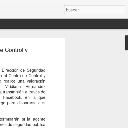
ón entre Brasil y
de Control y
Lula retira a su
tras dichos de Milei
Dirección de Seguridad
 sucesión de declaraciones del
rá al Centro de Control y
ra su par de Brasil, Luiz Inacio Lula da
 realice una valoración
mediático del fin de semana, colmaron la
l Viridiana Hernández
leño. Luego de citarlo a Itamaraty, el
a transmisión a través de
eira le entregó al embajador argentino
al Facebook, en la que
a formal, con una decisión incluida.
rgo para dispararse a sí
a vez en décadas, su vínculo con la
rgado de negocios. Y pospone sin fecha
io Bitelli a Buenos Aires.
terminarán si la agente
res de seguridad pública