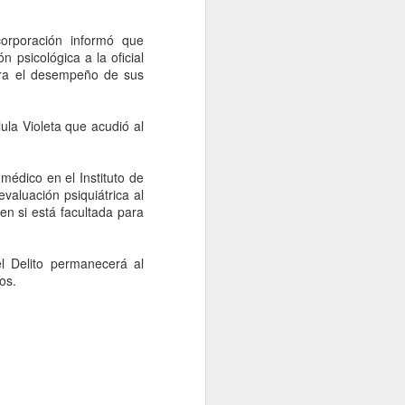
 no contestamos, pero creemos que la
a el Presidente hacen inevitable esa
A NACION desde el gobierno de Brasil.
orporación informó que
n psicológica a la oficial
para el desempeño de sus
la Violeta que acudió al
 médico en el Instituto de
valuación psiquiátrica al
en si está facultada para
l Delito permanecerá al
os.
Examen de control de
AUG
5
la UNAM será del 12 al
19 de agosto; habrá
sedes en 4 estados
CDMX, 5 agosto 2026. La
Universidad Nacional Autónoma