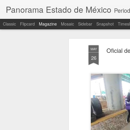
Panorama Estado de México
Period
Classic
Flipcard
Magazine
Mosaic
Sidebar
Snapshot
Timesl
Oficial d
MAY
26