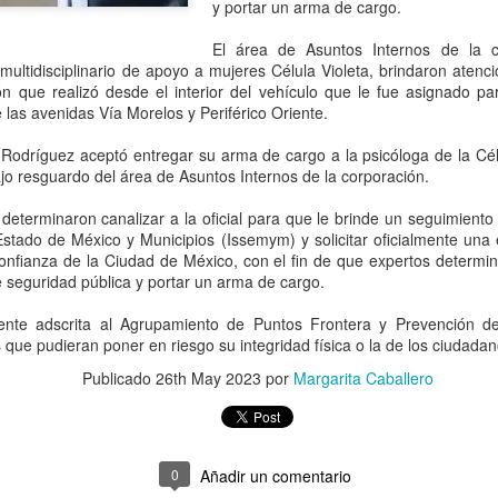
“Tuvimos mucha paciencia,
y portar un arma de cargo.
reiteración de ofensas hací
decisión”, comunicaron a L
El área de Asuntos Internos de la c
ultidisciplinario de apoyo a mujeres Célula Violeta, brindaron atenció
ón que realizó desde el interior del vehículo que le fue asignado 
e las avenidas Vía Morelos y Periférico Oriente.
odríguez aceptó entregar su arma de cargo a la psicóloga de la Célu
ajo resguardo del área de Asuntos Internos de la corporación.
 determinaron canalizar a la oficial para que le brinde un seguimiento
stado de México y Municipios (Issemym) y solicitar oficialmente una e
onfianza de la Ciudad de México, con el fin de que expertos determin
e seguridad pública y portar un arma de cargo.
gente adscrita al Agrupamiento de Puntos Frontera y Prevención de
que pudieran poner en riesgo su integridad física o la de los ciudadan
BlackRock acelera su
Hacemos que los
AUG
AUG
Publicado
26th May 2023
por
Margarita Caballero
5
5
apuesta por México:
traficantes de armas
busca participar en el
rindan cuentas:
plan de infraestructura
embajador Johnson;
de Sheinbaum con
destaca decomiso de
0
Añadir un comentario
proyectos de energía,
50 mil artefactos