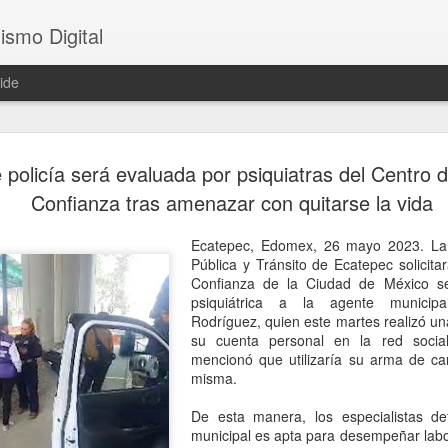
ismo Digital
ide
Crece tensi
AUG
e policía será evaluada por psiquiatras del Centro 
5
Argentina; 
Confianza tras amenazar con quitarse la vida
embajador 
Ecatepec, Edomex, 26 mayo 2023. La 
Brasilia, 5 agosto 2026. La
Pública y Tránsito de Ecatepec solicita
presidente Javier Milei cont
Confianza de la Ciudad de México se
Silva, incluidas en el raid 
psiquiátrica a la agente municipa
paciencia del Gobierno brasi
Rodríguez, quien este martes realizó un
canciller brasileño Mauro Vi
su cuenta personal en la red soci
Daniel Raimondi una protest
mencionó que utilizaría su arma de ca
Brasil rebajará, por primer
misma.
Argentina al nivel de enca
el regreso del embajador Jul
De esta manera, los especialistas de
municipal es apta para desempeñar labo