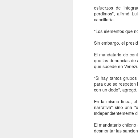
esfuerzos de integr
perdimos", afirmó Lu
cancillería.
"Los elementos que no
Sin embargo, el presid
El mandatario de cent
que las denuncias de 
que sucede en Venezuel
"Si hay tantos grupo
para que se respeten 
con un dedo", agregó.
Movimiento Ciudadano
AUG
6
denuncia a hijo de
En la misma línea, el
narrativa" sino una 
AMLO, 'Andy' López
independientemente del
Beltrán
CDMX, 6 agosto 2026. Este
El mandatario chileno
miércoles 5 de agosto de 2026
desmontar las sancio
Movimiento Ciudadano denunció a