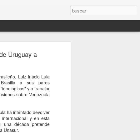
rompe el silencio
 de Uruguay a
sinato del influencer
télum en Culiacán
asileño, Luiz Inácio Lula
esinato del influencer César Gastélum,
Brasilia a sus pares
oa, mientras realizaba una transmisión
"ideológicas" y a trabajar
s a la conferencia matutina de la
sensiones sobre Venezuela
um, quien fue cuestionada sobre el caso
nerado en redes sociales y a nivel
ula ha intentado devolver
 internacional y en esta
de Palacio Nacional, la mandataria
si una década pretende
nión sobre el homicidio o adelantar
da Unasur.
o a los responsables. En cambio, señaló