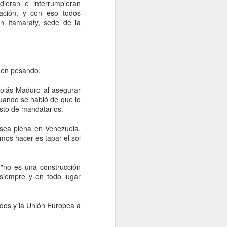
idades ministeriales llevar a cabo las
dieran e interrumpieran
ecer lo sucedido.
ación, y con eso todos
n Itamaraty, sede de la
guen pesando.
colás Maduro al asegurar
uando se habló de que lo
esto de mandatarios.
 sea plena en Venezuela,
mos hacer es tapar el sol
Falta de acuerdos
AUG
6
a "no es una construcción
entre MC, PAN y PRI
 siempre y en todo lugar
entregaría gubernatura
a Morena, dice Fasci
Monterrey, 6 agosto 2026. La falta
idos y la Unión Europea a
de acuerdos entre MC, PAN y PRI
podría terminar entregando la