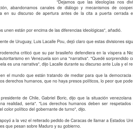
que corresponde a las autor
"Dejamos que las ideologías nos divi
investigaciones para esclar
ación, abandonamos canales de diálogo y mecanismos de cooper
la en su discurso de apertura antes de la cita a puerta cerrada e
s unen están por encima de las diferencias ideológicas", añadió.
ente de Uruguay, Luis Lacalle Pou, dejó claro que estas divisiones si
roderecha criticó que su par brasileño defendiera en la víspera a Ni
autoritarismo en Venezuela son una "narrativa". "Quedé sorprendido c
a es una narrativa", dijo Lacalle durante su discurso ante Lula y el r
s en el mundo que están tratando de mediar para que la democracia
los derechos humanos, que no haya presos políticos, lo peor que pode
Pemex registra faltante
Irán advierte que
AUG
AUG
6
6
 presidente de Chile, Gabriel Boric, dijo que la situación venezolan
de 23.3 millones de
atacará refinerías,
"una realidad, seria". "Los derechos humanos deben ser respetados
barriles de crudo en
redes eléctricas y
 color político del gobernante de turno", dijo.
primer semestre de
campos petroleros del
2026: Barnés
Golfo si Donald Trump
 apoyó a la vez el reiterado pedido de Caracas de llamar a Estados Un
ordena una nueva
nes que pesan sobre Maduro y su gobierno.
CDMX, 6 agosto 2026. “La
capacidad total de
ofensiva contra su