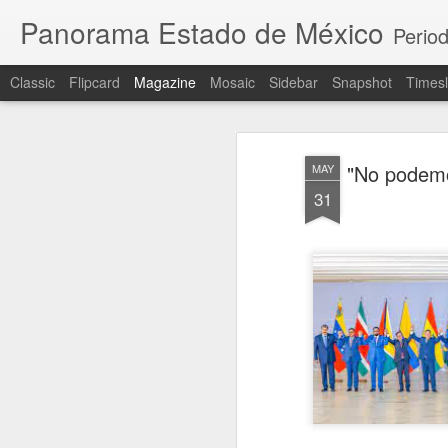
Panorama Estado de México
Period
Classic
Flipcard
Magazine
Mosaic
Sidebar
Snapshot
Timesl
"No podemo
MAY
31