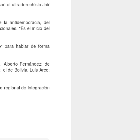
gubernatura de Nuevo León a
, el ultraderechista Jair
Morena en las elecciones de
2027, advirtió Aldo Fasci, luego
de que no prosperara su intento
 la antidemocracia, del
por registrarse como candidato
ionales. "Es el inicio del
ciudadano del PAN.
ro" para hablar de forma
a, Alberto Fernández; de
el de Bolivia, Luis Arce;
o regional de integración