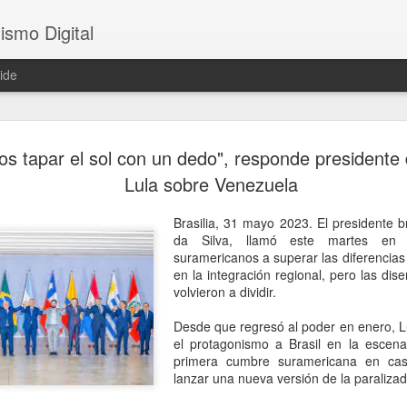
ismo Digital
ide
Sheinbaum 
AUG
s tapar el sol con un dedo", responde presidente
6
tras el ase
Lula sobre Venezuela
César Gas
Brasilia, 31 mayo 2023. El presidente br
CDMX, 6 agosto 2026. El as
da Silva, llamó este martes en 
ocurrido en Culiacán, Sinal
suramericanos a superar las diferencias 
en vivo, llegó este miércole
en la integración regional, pero las di
presidenta Claudia Sheinba
volvieron a dividir.
debido al impacto que ha ge
nacional.
Desde que regresó al poder en enero, L
el protagonismo a Brasil en la escena
Durante la conferencia des
primera cumbre suramericana en ca
federal evitó emitir una opi
lanzar una nueva versión de la paraliza
posibles hipótesis respect