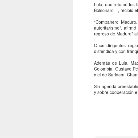
Andrés ‘Andy’ López Beltrán, hijo
Lula, que retomó los l
A
de AMLO, ante el INE por
Bolsonaro—, recibió el
presuntos actos anticipados de
campaña. La fuerza política
"Compañero Maduro, u
presentó una queja formal contra
autoritarismo", afirmó 
C
Andrés Manuel "Andy" López
regreso de Maduro" al 
na
Beltrán y Morena, al considerar
pu
que han desplegado actividades
Once dirigentes regi
pr
proselitistas fuera de los tiempos
distendida y con franq
es
establecidos por la ley electoral.
Además de Lula, Madu
Colombia, Gustavo Pet
y el de Surinam, Chan
A
Sin agenda preestable
y sobre cooperación e
S
ac
Fi
Es
zo
El