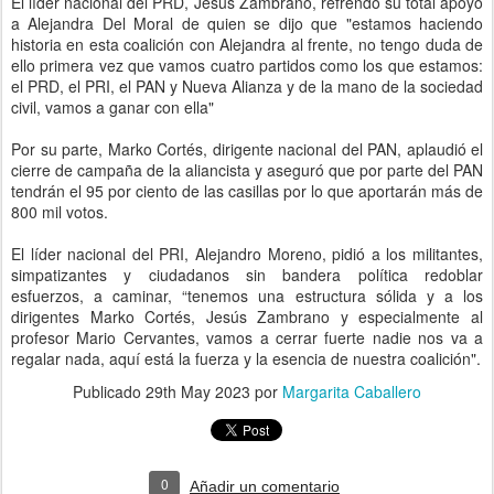
El líder nacional del PRD, Jesús Zambrano, refrendó su total apoyo
a Alejandra Del Moral de quien se dijo que "estamos haciendo
historia en esta coalición con Alejandra al frente, no tengo duda de
ello primera vez que vamos cuatro partidos como los que estamos:
el PRD, el PRI, el PAN y Nueva Alianza y de la mano de la sociedad
civil, vamos a ganar con ella"
Por su parte, Marko Cortés, dirigente nacional del PAN, aplaudió el
cierre de campaña de la aliancista y aseguró que por parte del PAN
tendrán el 95 por ciento de las casillas por lo que aportarán más de
800 mil votos.
El líder nacional del PRI, Alejandro Moreno, pidió a los militantes,
simpatizantes y ciudadanos sin bandera política redoblar
esfuerzos, a caminar, “tenemos una estructura sólida y a los
dirigentes Marko Cortés, Jesús Zambrano y especialmente al
profesor Mario Cervantes, vamos a cerrar fuerte nadie nos va a
regalar nada, aquí está la fuerza y la esencia de nuestra coalición".
Publicado
29th May 2023
por
Margarita Caballero
0
Añadir un comentario