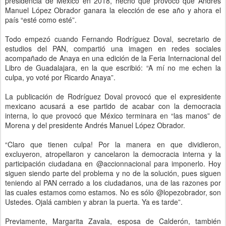
presidencia de México en 2018, hecho que provocó que Andrés
Manuel López Obrador ganara la elección de ese año y ahora el
país “esté como esté”.
Todo empezó cuando Fernando Rodríguez Doval, secretario de
estudios del PAN, compartió una imagen en redes sociales
acompañado de Anaya en una edición de la Feria Internacional del
Libro de Guadalajara, en la que escribió: “A mí no me echen la
culpa, yo voté por Ricardo Anaya”.
La publicación de Rodríguez Doval provocó que el expresidente
mexicano acusará a ese partido de acabar con la democracia
interna, lo que provocó que México terminara en “las manos” de
Morena y del presidente Andrés Manuel López Obrador.
“Claro que tienen culpa! Por la manera en que dividieron,
excluyeron, atropellaron y cancelaron la democracia interna y la
participación ciudadana en @accionnacional para imponerlo. Hoy
siguen siendo parte del problema y no de la solución, pues siguen
teniendo al PAN cerrado a los ciudadanos, una de las razones por
las cuales estamos como estamos. No es sólo @lopezobrador, son
Ustedes. Ojalá cambien y abran la puerta. Ya es tarde”.
Previamente, Margarita Zavala, esposa de Calderón, también