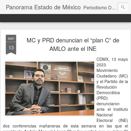
Panorama Estado de México
Periodismo Digital
MC y PRD denuncian el “plan C” de
MAY
13
AMLO ante el INE
CDMX, 13 mayo
2023.
Movimiento
Ciudadano (MC)
y el Partido de la
Revolución
Democrática
(PRD)
denunciaron
ante el Instituto
Nacional
Electoral (INE)
dos conferencias mañaneras de esta semana en las que el