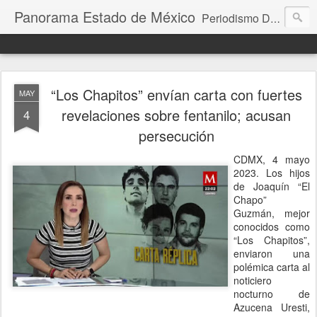
Panorama Estado de México
Periodismo Digital
“Los Chapitos” envían carta con fuertes
MAY
revelaciones sobre fentanilo; acusan
4
persecución
CDMX, 4 mayo
2023. Los hijos
de Joaquín “El
Chapo”
Guzmán, mejor
conocidos como
“Los Chapitos”,
enviaron una
polémica carta al
noticiero
nocturno de
Azucena Uresti,