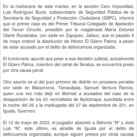
En la mañanera de este martes, en la sección Cero Impunidad,
Luis Rodríguez Bucio, subsecretario de Seguridad Pública de la
Secretaría de Seguridad y Protección Ciudadana (SSPC), informó
que el primer caso es del Primer Tribunal Colegiado de Apelación
del Tercer Circuito, presidido por la magistrada María Dolores
Olarte Ruvalcaba, con sede en Zapopan, Jalisco, que el pasado 9
de mayo ordenó la absolución de Héctor El Güero Palma, a pesar
de estar acusado por el delito de delincuencia organizada.
El funcionario apuntó que pese a esa decisión judicial, actualmente
El Güero Palma, miembro del cártel de Sinaloa, se encuentra preso
por otra causa penal.
Otro asunto es el del juez primero de distrito en procesos penales
con sede en Matamoros, Tamaulipas, Samuel Ventura Ramos,
quien una vez más dejó en libertad a acusados del caso de la
desaparición de los 43 normalistas de Ayotzinapa, suscitada entre
la noche del 26 y la madrugada del 27 de septiembre de 201, en
Iguala, Guerrero.
El 12 de mayo de 2023, el juzgador absolvió a Sidronio "N" y José
Luis "N", éste último, ex alcalde de Iguala por el delito de
delincuencia organizada; aunque siguen presos por otras causas