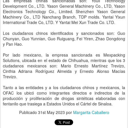
Las empresas chinas sancionadas son: Youli Technology
Development Co., LTD. Yason General Machinery Co., LTD, Yason
Electronics Technology Co., Limited. Shenzhen Yason General
Machinery Co., LTD Nanchang Branch, TDP molds. Yantai Yixun
International Trade Co, LTD. Y Yantai Mei Xun Trade Co. LTD.
Los ciudadanos chinos identificados y sancionados son: Guo
Chunyan, Guo Yunnian, Guo Ruiguang, Fei Yiren, Zhao Dongdong
y Pan Hao.
Por lado mexicano, la empresa sancionada es Mexpacking
Solutions, ubicada en el estado de Chihuahua, mientras que los 3
ciudadanos mexicanos son: Mario Ernesto Martínez Trevizo,
Cinthia Adriana Rodríguez Almeida y Ernesto Alonso Macías
Trevizo.
Tanto a las entidades y a los ciudadanos chinos y mexicanos, la
OFAC los ubicó como integrantes directos e indirectos de la
producción y proliferación de drogas sintéticas elaboradas con
fentanilo que trasiega a Estados Unidos el Cártel de Sinaloa.
Publicado
31st May 2023
por
Margarita Caballero