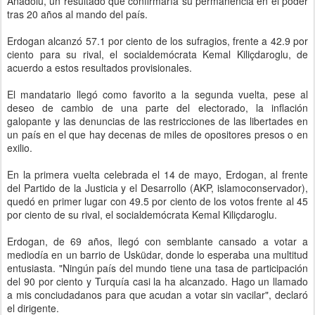
Anadolu, un resultado que confirmaría su permanencia en el poder
tras 20 años al mando del país.
Erdogan alcanzó 57.1 por ciento de los sufragios, frente a 42.9 por
ciento para su rival, el socialdemócrata Kemal Kiliçdaroglu, de
acuerdo a estos resultados provisionales.
El mandatario llegó como favorito a la segunda vuelta, pese al
deseo de cambio de una parte del electorado, la inflación
galopante y las denuncias de las restricciones de las libertades en
un país en el que hay decenas de miles de opositores presos o en
exilio.
En la primera vuelta celebrada el 14 de mayo, Erdogan, al frente
del Partido de la Justicia y el Desarrollo (AKP, islamoconservador),
quedó en primer lugar con 49.5 por ciento de los votos frente al 45
por ciento de su rival, el socialdemócrata Kemal Kiliçdaroglu.
Erdogan, de 69 años, llegó con semblante cansado a votar a
mediodía en un barrio de Usküdar, donde lo esperaba una multitud
entusiasta. "Ningún país del mundo tiene una tasa de participación
del 90 por ciento y Turquía casi la ha alcanzado. Hago un llamado
a mis conciudadanos para que acudan a votar sin vacilar", declaró
el dirigente.