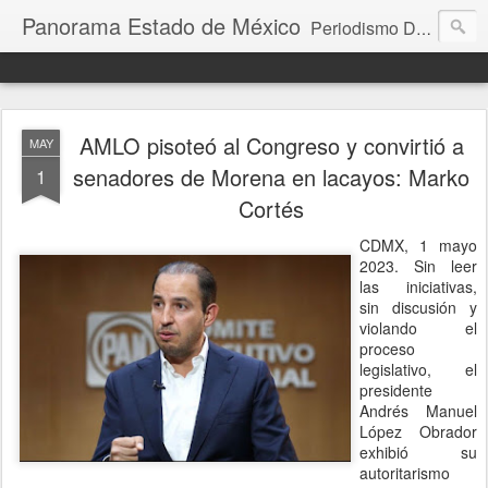
Panorama Estado de México
Periodismo Digital
AMLO pisoteó al Congreso y convirtió a
MAY
senadores de Morena en lacayos: Marko
1
Cortés
CDMX, 1 mayo
2023. Sin leer
las iniciativas,
sin discusión y
violando el
proceso
legislativo, el
presidente
Andrés Manuel
López Obrador
exhibió su
autoritarismo