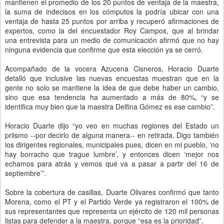
mantienen el promedio de los 20 puntos de ventaja de la maestra,
la suma de indecisos en los cómputos la podría ubicar con una
ventaja de hasta 25 puntos por arriba y recuperó afirmaciones de
expertos, como la del encuestador Roy Campos, que al brindar
una entrevista para un medio de comunicación afirmó que no hay
ninguna evidencia que confirme que esta elección ya se cerró.
Acompañado de la vocera Azucena Cisneros, Horacio Duarte
detalló que inclusive las nuevas encuestas muestran que en la
gente no solo se mantiene la idea de que debe haber un cambio,
sino que esa tendencia ha aumentado a más de 80%, “y se
identifica muy bien que la maestra Delfina Gómez es ese cambio”.
Horacio Duarte dijo “yo veo en muchas regiones del Estado un
priismo --por decirlo de alguna manera-- en retirada. Digo también
los dirigentes regionales, municipales pues, dicen en mi pueblo, ‘no
hay borracho que trague lumbre’, y entonces dicen ‘mejor nos
echamos para atrás y vemos qué va a pasar a partir del 16 de
septiembre’”.
Sobre la cobertura de casillas, Duarte Olivares confirmó que tanto
Morena, como el PT y el Partido Verde ya registraron el 100% de
sus representantes que representa un ejército de 120 mil personas
listas para defender a la maestra, porque “esa es la prioridad”.