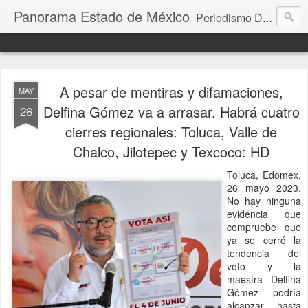
Panorama Estado de México
Periodismo Digital
A pesar de mentiras y difamaciones,
MAY
Delfina Gómez va a arrasar. Habrá cuatro
26
cierres regionales: Toluca, Valle de
Chalco, Jilotepec y Texcoco: HD
Toluca, Edomex,
26 mayo 2023.
No hay ninguna
evidencia que
compruebe que
ya se cerró la
tendencia del
voto y la
maestra Delfina
Gómez podría
alcanzar hasta