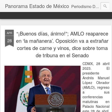
Panorama Estado de México
Periodismo Digital
“¡Buenos días, ánimo!”; AMLO reaparece
APR
en ‘la mañanera’. Oposición va a extrañar
28
cortes de carne y vinos, dice sobre toma
de tribuna en el Senado
CDMX, 28 abril
2023. El
presidente
Andrés Manuel
López Obrador
(AMLO), regreso
a sus
conferencias
matutinas en
Palacio Nacional
este 28 de abril,