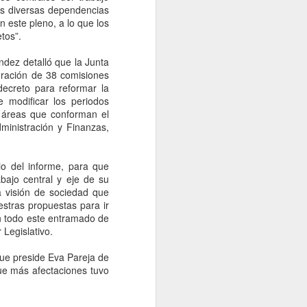
de México (UNAM) publicó las
las diversas dependencias
sedes y fechas para el examen de
n este pleno, a lo que los
control luego de las
tos”.
irregularidades presentadas en el
certamen de ingreso 2026-2027.
dez detalló que la Junta
gración de 38 comisiones
Las autoridades de la Máxima
decreto para reformar la
Casa de Estudios se
e modificar los periodos
comprometieron en habilitar sedes
as áreas que conforman el
para los estudiantes foráneos,
ministración y Finanzas,
además de la de Ciudad de
México, que presentarán su
examen de control.
io del informe, para que
bajo central y eje de su
la visión de sociedad que
estras propuestas para ir
on todo este entramado de
 Legislativo.
que preside Eva Pareja de
ue más afectaciones tuvo