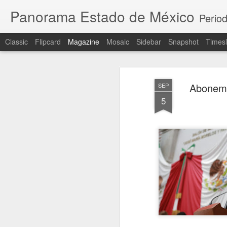
Panorama Estado de México
Period
Classic
Flipcard
Magazine
Mosaic
Sidebar
Snapshot
Timesl
Abonemos
SEP
5