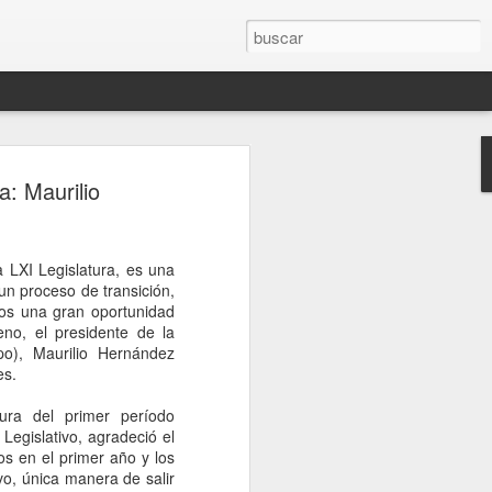
ón entre Brasil y
a: Maurilio
Lula retira a su
tras dichos de Milei
 LXI Legislatura, es una
 sucesión de declaraciones del
un proceso de transición,
ra su par de Brasil, Luiz Inacio Lula da
os una gran oportunidad
mediático del fin de semana, colmaron la
eno, el presidente de la
leño. Luego de citarlo a Itamaraty, el
po), Maurilio Hernández
eira le entregó al embajador argentino
es.
a formal, con una decisión incluida.
a vez en décadas, su vínculo con la
ura del primer período
rgado de negocios. Y pospone sin fecha
Legislativo, agradeció el
io Bitelli a Buenos Aires.
os en el primer año y los
vo, única manera de salir