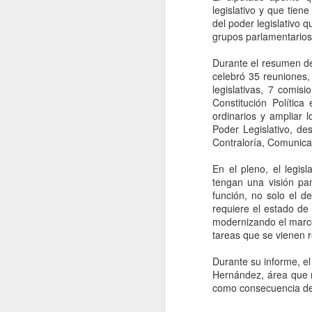
legislativo y que tien
CDMX, 5 agosto 2026. Coca-Cola
del poder legislativo q
vuelve a subir de precio en
A
grupos parlamentarios
México. Desde este martes 4 de
agosto, varias bebidas de su
Durante el resumen de
portafolio serán entre uno y cinco
E
celebró 35 reuniones,
pesos más caras, según las listas
co
legislativas, 7 comis
de precios distribuidas a
fe
Constitución Política
pequeños comercios del país.
s
ordinarios y ampliar 
Pero esta vez existe una
de
Poder Legislativo, de
diferencia importante respecto a
qu
Contraloría, Comunicac
los aumentos que vimos a
Fe
principios de año y es que
m
En el pleno, el legis
FEMSA señala al encarecimiento
tengan una visión pan
de los insumos como responsable
A
función, no solo el d
del nuevo ajuste y no
requiere el estado de
directamente al IEPS.
modernizando el marco 
tareas que se vienen r
Ti
Fi
Durante su informe, el
a
Hernández, área que r
d
como consecuencia de l
d