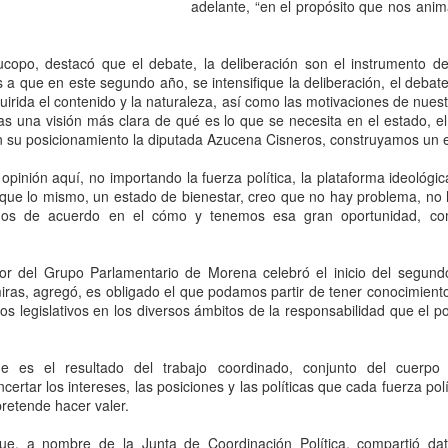
“Tuvimos mucha paciencia,
adelante, “en el propósito que nos anim
reiteración de ofensas hací
decisión”, comunicaron a L
ucopo, destacó que el debate, la deliberación son el instrumento de
s a que en este segundo año, se intensifique la deliberación, el deba
uirida el contenido y la naturaleza, así como las motivaciones de nues
as una visión más clara de qué es lo que se necesita en el estado, e
n su posicionamiento la diputada Azucena Cisneros, construyamos un e
opinión aquí, no importando la fuerza política, la plataforma ideológi
sque lo mismo, un estado de bienestar, creo que no hay problema, no 
os de acuerdo en el cómo y tenemos esa gran oportunidad, com
or del Grupo Parlamentario de Morena celebró el inicio del segundo
miras, agregó, es obligado el que podamos partir de tener conocimiento
jos legislativos en los diversos ámbitos de la responsabilidad que el p
BlackRock acelera su
Hacemos que los
AUG
AUG
5
5
apuesta por México:
traficantes de armas
me es el resultado del trabajo coordinado, conjunto del cuerpo
busca participar en el
rindan cuentas:
certar los intereses, las posiciones y las políticas que cada fuerza pol
plan de infraestructura
embajador Johnson;
retende hacer valer.
de Sheinbaum con
destaca decomiso de
proyectos de energía,
50 mil artefactos
ue, a nombre de la Junta de Coordinación Política, compartió dato