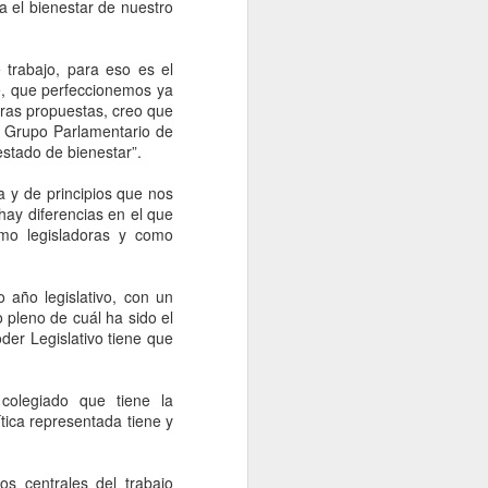
 no contestamos, pero creemos que la
a el bienestar de nuestro
a el Presidente hacen inevitable esa
A NACION desde el gobierno de Brasil.
 trabajo, para eso es el
te, que perfeccionemos ya
tras propuestas, creo que
l Grupo Parlamentario de
stado de bienestar”.
ca y de principios que nos
hay diferencias en el que
o legisladoras y como
 año legislativo, con un
 pleno de cuál ha sido el
oder Legislativo tiene que
Examen de control de
AUG
5
la UNAM será del 12 al
 colegiado que tiene la
19 de agosto; habrá
ítica representada tiene y
sedes en 4 estados
CDMX, 5 agosto 2026. La
Universidad Nacional Autónoma
s centrales del trabajo