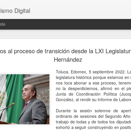
ismo Digital
ide
Crece tensi
AUG
 al proceso de transición desde la LXI Legislatur
5
Argentina; 
Hernández
embajador 
Toluca, Edomex, 5 septiembre 2022. La
Brasilia, 5 agosto 2026. La
legislatura histórica porque estamos en 
presidente Javier Milei cont
nos toca abonar a ese proceso, tenem
Silva, incluidas en el raid 
no la desperdiciemos, afirmó en el pl
paciencia del Gobierno brasi
Junta de Coordinación Política (Juco
canciller brasileño Mauro Vi
González, al rendir su Informe de Labor
Daniel Raimondi una protest
Brasil rebajará, por primer
Durante la sesión solemne de apert
Argentina al nivel de enca
ordinario de sesiones del Segundo Año 
el regreso del embajador Jul
trabajo de todas y de todos los diputad
exhortó a seguir construyendo en positi