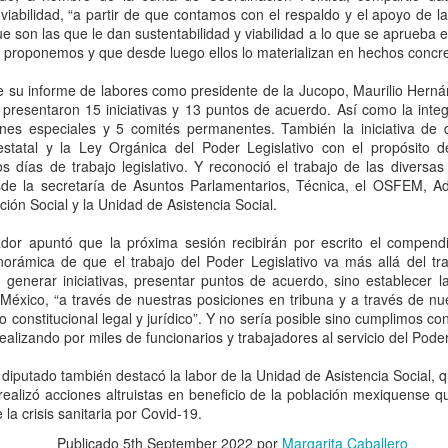
e viabilidad, “a partir de que contamos con el respaldo y el apoyo de 
puertos y ferrocarriles
CDMX, 5 agosto 2026. El
ue son las que le dan sustentabilidad y viabilidad a lo que se aprueba e
embajador de Estados Unidos en
CDMX, 5 agosto 2026.
Irán, el principal sospechoso de los ciberataques al
UG
 proponemos y que desde luego ellos lo materializan en hechos concre
México, Ronald Johnson, advirtió
BlackRock, la mayor
5
agua en Estados Unidos
que, junto con las autoridades
administradora de activos del
 su informe de labores como presidente de la Jucopo, Maurilio Hernán
mexicanas, "hacemos que los
stados Unidos, 5 agosto 2026. Una serie de presuntos ciberataques
mundo busca ampliar su
 presentaron 15 iniciativas y 13 puntos de acuerdo. Así como la inte
traficantes de armas rindan
ntra sistemas públicos de agua puso en alerta a autoridades
presencia en México mediante
iones especiales y 5 comités permanentes. También la iniciativa de 
cuentas y que nuestras dos
derales y estatales de Estados Unidos. Los primeros reportes
inversiones en infraestructura
 estatal y la Ley Orgánica del Poder Legislativo con el propósito d
naciones estén más seguras".
urgieron en Minnesota, donde más de 30 instalaciones fueron blanco
impulsadas por el gobierno de la
los días de trabajo legislativo. Y reconoció el trabajo de las divers
 una ofensiva coordinada. El incidente afectó la tecnología operativa
presidenta Claudia Sheinbaum.
sde la secretaría de Asuntos Parlamentarios, Técnica, el OSFEM, Ad
Lo anterior después de que en
e regula el bombeo y tratamiento de agua. Posteriormente, el Buró
ión Social y la Unidad de Asistencia Social.
Arizona, autoridades
deral de Investigaciones (FBI) confirmó incidentes similares en al
De acuerdo con información
estadounidenses detuvieron a
enos siete estados.
publicada por Bloomberg,
lador apuntó que la próxima sesión recibirán por escrito el compend
cerca de 30 personas y
directivos de la firma han
orámica de que el trabajo del Poder Legislativo va más allá del tra
desmantelaron múltiples redes de
sostenido reuniones con
Desmantelan cuatro centros de procesamiento ilegal
UG
e generar iniciativas, presentar puntos de acuerdo, sino establecer 
tráfico ilícito de armas de fuego.
funcionarios federales para
5
de hidrocarburos en tres entidades incluido centro
 México, “a través de nuestras posiciones en tribuna y a través de nu
analizar oportunidades de
constitucional legal y jurídico”. Y no sería posible sino cumplimos c
clandestino de “huachicol” en Tizayuca
inversión, principalmente en
ealizando por miles de funcionarios y trabajadores al servicio del Poder
proyectos energéticos, logísticos
zayuca, Hidalgo, 5 agosto 2026. Un operativo coordinado entre la
y de transporte.
scalía General de la República (FGR) y fuerzas federales permitió el
 diputado también destacó la labor de la Unidad de Asistencia Social, 
seguramiento de un inmueble en el municipio de Tizayuca, Hidalgo,
ealizó acciones altruistas en beneficio de la población mexiquense q
onde presuntamente operaba un centro clandestino de procesamiento
a crisis sanitaria por Covid-19.
e combustibles.
Publicado
5th September 2022
por
Margarita Caballero