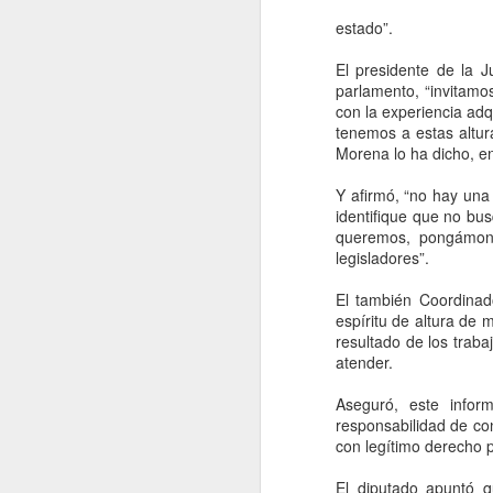
estado”.
El presidente de la J
parlamento, “invitamo
con la experiencia adq
tenemos a estas altur
Morena lo ha dicho, e
Y afirmó, “no hay una 
identifique que no bu
queremos, pongámon
legisladores”.
El también Coordinad
espíritu de altura de 
resultado de los traba
Coca-Cola vuelve a
AUG
atender.
5
subir de precio en
Aseguró, este infor
México, pero esta vez
responsabilidad de con
el culpable no es el
con legítimo derecho p
IEPS: FEMSA señala
a los insumos
El diputado apuntó q