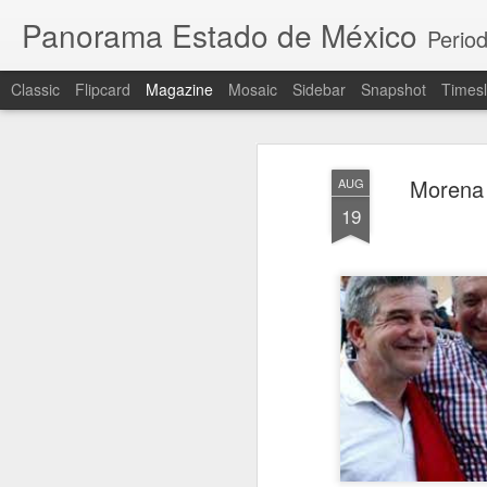
Panorama Estado de México
Period
Classic
Flipcard
Magazine
Mosaic
Sidebar
Snapshot
Timesl
Morena 
AUG
19