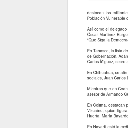
destacan los militant
Población Vulnerable d
Así como el delegado 
Óscar Martínez Burgos,
“Que Siga la Democrac
En Tabasco, la lista d
de Gobernación, Adán 
Carlos Íñiguez, secret
En Chihuahua, se afir
sociales, Juan Carlos 
Mientras que en Coahui
Coca-Cola vuelve a
AUG
asesor de Armando G
5
subir de precio en
En Colima, destacan p
México, pero esta vez
Vizcaíno, quien figur
el culpable no es el
Huerta, María Bayardo 
IEPS: FEMSA señala
a los insumos
En Nayarit está la exd