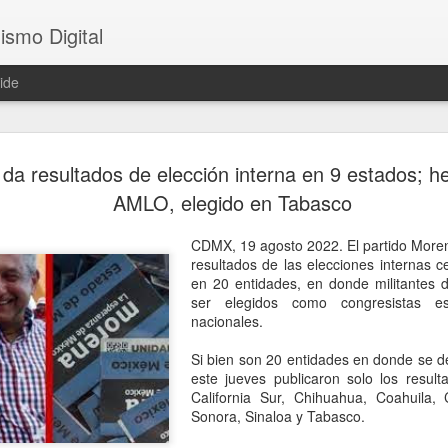
ismo Digital
ide
Crece tensi
AUG
da resultados de elección interna en 9 estados; 
5
Argentina; 
AMLO, elegido en Tabasco
embajador 
CDMX, 19 agosto 2022. El partido Moren
Brasilia, 5 agosto 2026. La
resultados de las elecciones internas 
presidente Javier Milei cont
en 20 entidades, en donde militantes 
Silva, incluidas en el raid 
ser elegidos como congresistas es
paciencia del Gobierno brasi
nacionales.
canciller brasileño Mauro Vi
Daniel Raimondi una protest
Si bien son 20 entidades en donde se def
Brasil rebajará, por primer
este jueves publicaron solo los resul
Argentina al nivel de enca
California Sur, Chihuahua, Coahuila, 
el regreso del embajador Jul
Sonora, Sinaloa y Tabasco.