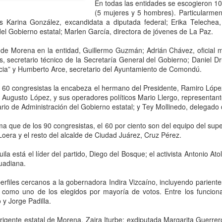
“Tuvimos mucha paciencia,
En todas las entidades se escogieron 10 
reiteración de ofensas hací
(5 mujeres y 5 hombres). Particularmen
decisión”, comunicaron a L
es Karina González, excandidata a diputada federal; Erika Telechea,
el Gobierno estatal; Marlen García, directora de jóvenes de La Paz.
de Morena en la entidad, Guillermo Guzmán; Adrián Chávez, oficial m
 secretario técnico de la Secretaría General del Gobierno; Daniel Dru
ia” y Humberto Arce, secretario del Ayuntamiento de Comondú.
e 60 congresistas la encabeza el hermano del Presidente, Ramiro López
Augusto López, y sus operadores políticos Mario Llergo, representant
ario de Administración del Gobierno estatal; y Tey Mollinedo, delegado d
ma que de los 90 congresistas, el 60 por ciento son del equipo del s
Loera y el resto del alcalde de Ciudad Juárez, Cruz Pérez.
la está el líder del partido, Diego del Bosque; el activista Antonio Ato
BlackRock acelera su
Hacemos que los
AUG
AUG
uadiana.
5
5
apuesta por México:
traficantes de armas
erfiles cercanos a la gobernadora Indira Vizcaíno, incluyendo parien
busca participar en el
rindan cuentas:
a como uno de los elegidos por mayoría de votos. Entre los funciona
plan de infraestructura
embajador Johnson;
y Jorge Padilla.
de Sheinbaum con
destaca decomiso de
proyectos de energía,
50 mil artefactos
irigente estatal de Morena, Zaira Iturbe; exdiputada Margarita Guerrer