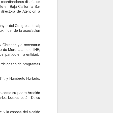
 no contestamos, pero creemos que la
coordinadores distritales
a el Presidente hacen inevitable esa
te en Baja California Sur
A NACION desde el gobierno de Brasil.
 directora de Atención a
ayor del Congreso local;
k, líder de la asociación
 Obrador, y el secretario
e de Morena ante el INE;
el partido en la entidad.
uperdelegado de programas
llini; y Humberto Hurtado,
Examen de control de
AUG
5
la UNAM será del 12 al
tes como su padre Arnoldo
19 de agosto; habrá
rios locales están Dulce
sedes en 4 estados
CDMX, 5 agosto 2026. La
Universidad Nacional Autónoma
o; y la esposa del alcalde