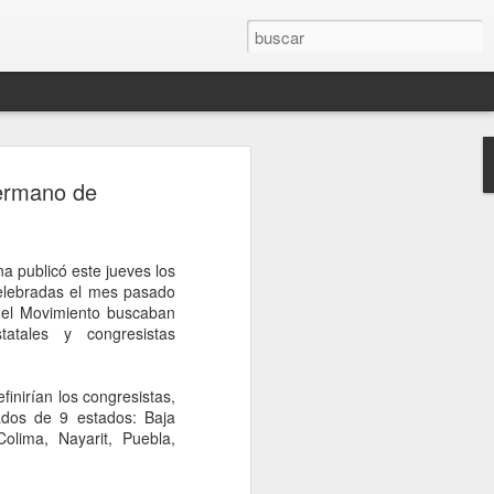
ón entre Brasil y
hermano de
Lula retira a su
tras dichos de Milei
a publicó este jueves los
 sucesión de declaraciones del
celebradas el mes pasado
ra su par de Brasil, Luiz Inacio Lula da
del Movimiento buscaban
mediático del fin de semana, colmaron la
tatales y congresistas
leño. Luego de citarlo a Itamaraty, el
eira le entregó al embajador argentino
a formal, con una decisión incluida.
inirían los congresistas,
a vez en décadas, su vínculo con la
tados de 9 estados: Baja
rgado de negocios. Y pospone sin fecha
Colima, Nayarit, Puebla,
io Bitelli a Buenos Aires.