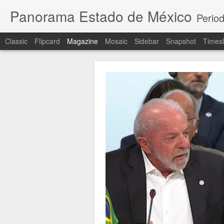
Panorama Estado de México
Period
Classic
Flipcard
Magazine
Mosaic
Sidebar
Snapshot
Timesl