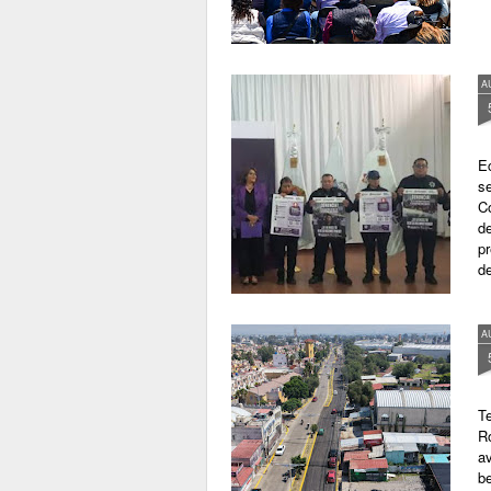
A
E
s
Co
de
pr
d
A
T
Ro
av
be