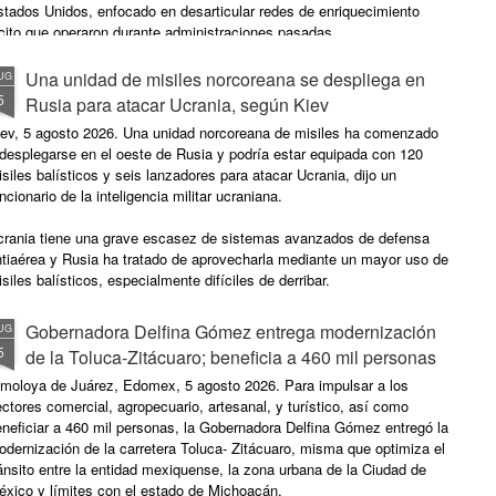
stados Unidos, enfocado en desarticular redes de enriquecimiento
ícito que operaron durante administraciones pasadas.
Una unidad de misiles norcoreana se despliega en
UG
5
Rusia para atacar Ucrania, según Kiev
iev, 5 agosto 2026. Una unidad norcoreana de misiles ha comenzado
desplegarse en el oeste de Rusia y podría estar equipada con 120
siles balísticos y seis lanzadores para atacar Ucrania, dijo un
ncionario de la inteligencia militar ucraniana.
crania tiene una grave escasez de sistemas avanzados de defensa
ntiaérea y Rusia ha tratado de aprovecharla mediante un mayor uso de
siles balísticos, especialmente difíciles de derribar.
Gobernadora Delfina Gómez entrega modernización
UG
5
de la Toluca-Zitácuaro; beneficia a 460 mil personas
lmoloya de Juárez, Edomex, 5 agosto 2026. Para impulsar a los
ctores comercial, agropecuario, artesanal, y turístico, así como
neficiar a 460 mil personas, la Gobernadora Delfina Gómez entregó la
dernización de la carretera Toluca- Zitácuaro, misma que optimiza el
ánsito entre la entidad mexiquense, la zona urbana de la Ciudad de
éxico y límites con el estado de Michoacán.