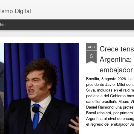
ismo Digital
ide
Crece tensi
AUG
5
Argentina; 
embajador 
Brasilia, 5 agosto 2026. La
presidente Javier Milei cont
Silva, incluidas en el raid 
paciencia del Gobierno brasi
canciller brasileño Mauro Vi
Daniel Raimondi una protest
Brasil rebajará, por primer
Argentina al nivel de enca
el regreso del embajador Jul