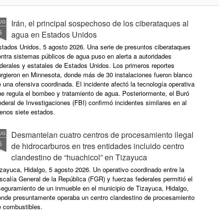
puertos y ferrocarriles
CDMX, 5 agosto 2026. El
embajador de Estados Unidos en
CDMX, 5 agosto 2026.
Irán, el principal sospechoso de los ciberataques al
UG
México, Ronald Johnson, advirtió
BlackRock, la mayor
5
agua en Estados Unidos
que, junto con las autoridades
administradora de activos del
mexicanas, "hacemos que los
stados Unidos, 5 agosto 2026. Una serie de presuntos ciberataques
mundo busca ampliar su
traficantes de armas rindan
ntra sistemas públicos de agua puso en alerta a autoridades
presencia en México mediante
cuentas y que nuestras dos
derales y estatales de Estados Unidos. Los primeros reportes
inversiones en infraestructura
naciones estén más seguras".
urgieron en Minnesota, donde más de 30 instalaciones fueron blanco
impulsadas por el gobierno de la
 una ofensiva coordinada. El incidente afectó la tecnología operativa
presidenta Claudia Sheinbaum.
Lo anterior después de que en
e regula el bombeo y tratamiento de agua. Posteriormente, el Buró
Arizona, autoridades
deral de Investigaciones (FBI) confirmó incidentes similares en al
De acuerdo con información
estadounidenses detuvieron a
enos siete estados.
publicada por Bloomberg,
cerca de 30 personas y
directivos de la firma han
desmantelaron múltiples redes de
sostenido reuniones con
Desmantelan cuatro centros de procesamiento ilegal
UG
tráfico ilícito de armas de fuego.
funcionarios federales para
5
de hidrocarburos en tres entidades incluido centro
analizar oportunidades de
clandestino de “huachicol” en Tizayuca
inversión, principalmente en
proyectos energéticos, logísticos
zayuca, Hidalgo, 5 agosto 2026. Un operativo coordinado entre la
y de transporte.
scalía General de la República (FGR) y fuerzas federales permitió el
seguramiento de un inmueble en el municipio de Tizayuca, Hidalgo,
onde presuntamente operaba un centro clandestino de procesamiento
e combustibles.