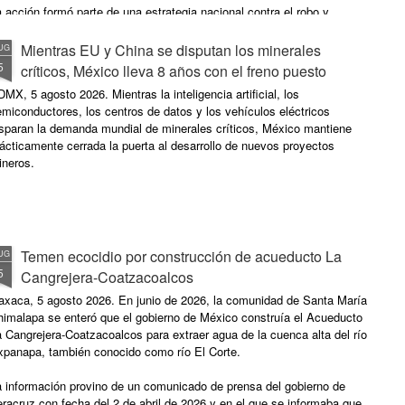
 acción formó parte de una estrategia nacional contra el robo y
ocesamiento ilegal de hidrocarburos que también incluyó
tervenciones en San Luis Potosí y Morelos.
Mientras EU y China se disputan los minerales
UG
5
críticos, México lleva 8 años con el freno puesto
MX, 5 agosto 2026. Mientras la inteligencia artificial, los
miconductores, los centros de datos y los vehículos eléctricos
isparan la demanda mundial de minerales críticos, México mantiene
ácticamente cerrada la puerta al desarrollo de nuevos proyectos
ineros.
Temen ecocidio por construcción de acueducto La
UG
5
Cangrejera-Coatzacoalcos
axaca, 5 agosto 2026. En junio de 2026, la comunidad de Santa María
himalapa se enteró que el gobierno de México construía el Acueducto
 Cangrejera-Coatzacoalcos para extraer agua de la cuenca alta del río
xpanapa, también conocido como río El Corte.
a información provino de un comunicado de prensa del gobierno de
racruz con fecha del 2 de abril de 2026 y en el que se informaba que