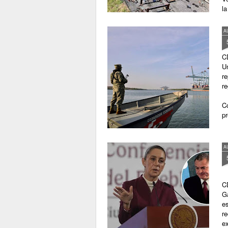
l
2
A
C
U
re
re
Co
p
A
C
G
e
re
ex