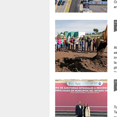
Oz
e
A
A
es
i
la
pl
Ye
co
A
T
T
mu