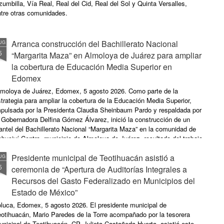
umbilla, Vía Real, Real del Cid, Real del Sol y Quinta Versalles,
ntre otras comunidades.
Arranca construcción del Bachillerato Nacional
UG
5
“Margarita Maza” en Almoloya de Juárez para ampliar
la cobertura de Educación Media Superior en
Edomex
lmoloya de Juárez, Edomex, 5 agosto 2026. Como parte de la
trategia para ampliar la cobertura de la Educación Media Superior,
mpulsada por la Presidenta Claudia Sheinbaum Pardo y respaldada por
 Gobernadora Delfina Gómez Álvarez, inició la construcción de un
antel del Bachillerato Nacional “Margarita Maza” en la comunidad de
buciví Centro, municipio de Almoloya de Juárez, resultado del trabajo
ordinado entre los gobiernos federal, estatal y municipal.
Presidente municipal de Teotihuacán asistió a
UG
5
ceremonia de “Apertura de Auditorías Integrales a
Recursos del Gasto Federalizado en Municipios del
Estado de México”
oluca, Edomex, 5 agosto 2026. El presidente municipal de
eotihuacán, Mario Paredes de la Torre acompañado por la tesorera
nicipal de Teotihuacán, CP. Julieta Castañeda Huerta, asistió este