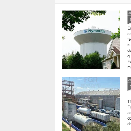
CDMX, 5 agosto 2026. Coca-Cola
vuelve a subir de precio en
A
México. Desde este martes 4 de
agosto, varias bebidas de su
portafolio serán entre uno y cinco
E
pesos más caras, según las listas
co
de precios distribuidas a
fe
pequeños comercios del país.
s
Pero esta vez existe una
de
diferencia importante respecto a
qu
los aumentos que vimos a
Fe
principios de año y es que
m
FEMSA señala al encarecimiento
de los insumos como responsable
A
del nuevo ajuste y no
directamente al IEPS.
Ti
Fi
a
d
d