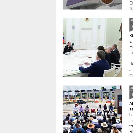
E
il
A
K
a 
mi
fu
U
a
mi
A
A
se
be
mo
tr
M