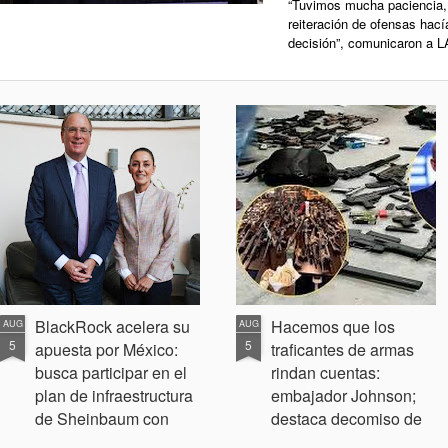
“Tuvimos mucha paciencia,
reiteración de ofensas hací
decisión”, comunicaron a L
BlackRock acelera su
Hacemos que los
AUG
AUG
5
5
apuesta por México:
traficantes de armas
busca participar en el
rindan cuentas:
plan de infraestructura
embajador Johnson;
de Sheinbaum con
destaca decomiso de
proyectos de energía,
50 mil artefactos