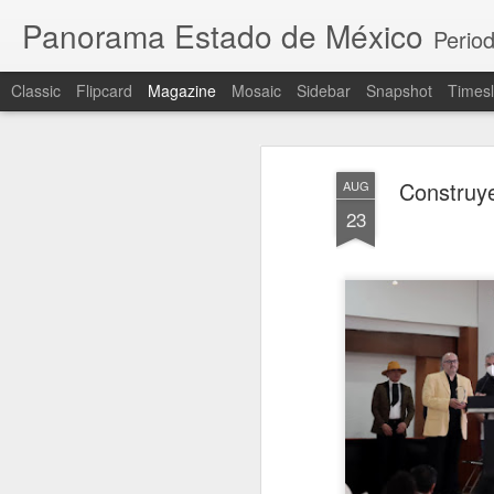
Panorama Estado de México
Period
Classic
Flipcard
Magazine
Mosaic
Sidebar
Snapshot
Timesl
Construye
AUG
23
B
B
r
p
A
P
d