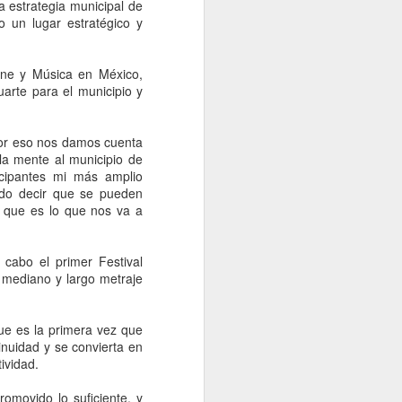
a estrategia municipal de
 un lugar estratégico y
Cine y Música en México,
arte para el municipio y
por eso nos damos cuenta
la mente al municipio de
icipantes mi más amplio
edo decir que se pueden
, que es lo que nos va a
 cabo el primer Festival
Muerte y Morena es lo
AUG
, mediano y largo metraje
8
mismo; espectaculares
del PAN en Chihuahua
ue es la primera vez que
generan polémica y
tinuidad y se convierta en
piden transparentar
ividad.
recursos
romovido lo suficiente, y
Chihuahua, 8 agosto 2026.