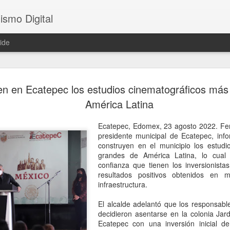
ismo Digital
ide
Es un latinoamericano frustrado:
AUG
n en Ecatepec los estudios cinematográficos más
8
Lula arremete contra Rubio y lo
América Latina
culpa del conflicto comercial con
Ecatepec, Edomex, 23 agosto 2022. Fer
EU
presidente municipal de Ecatepec, inf
construyen en el municipio los estudi
rasilia, 8 agosto 2026. Luiz Inácio Lula da Silva, presidente de
grandes de América Latina, lo cua
rasil, culpó al secretario de Estados Unidos, Marco Rubio, por el
confianza que tienen los inversionistas
ecrudecimiento del conflicto comercial bilateral, en una
resultados positivos obtenidos en 
resentación de los datos preliminares de la deforestación en la
infraestructura.
mazonía este viernes 7 de agosto.
El alcalde adelantó que los responsabl
ese a las últimas tensiones con el gobierno estadunidense, en su
decidieron asentarse en la colonia Ja
iscurso Lula separó la figura del presidente Donald Trump y reveló
Ecatepec con una inversión inicial d