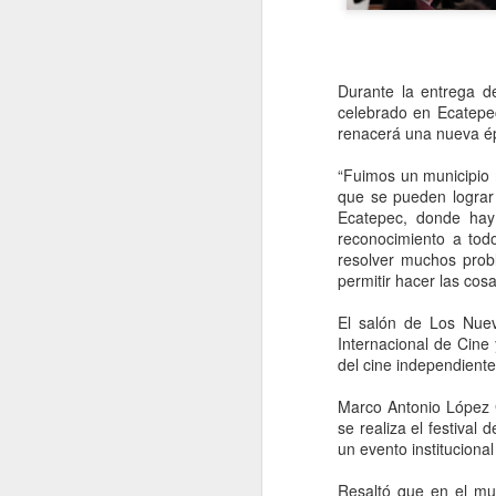
q
r
Durante la entrega de
celebrado en Ecatepec
renacerá una nueva ép
“Fuimos un municipio 
que se pueden lograr
Ecatepec, donde hay 
reconocimiento a tod
resolver muchos prob
permitir hacer las cosa
El salón de Los Nuev
Cayeron 35 millones
AUG
Internacional de Cine
8
de metros cúbicos de
del cine independiente
agua entre la noche
Marco Antonio López G
del viernes y la
se realiza el festival
madrugada del sábado
un evento instituciona
en CDMX
Resaltó que en el mun
CDMX, 8 agosto 2026. El