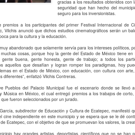
ue la relación con su homólogo estadunidense es de "mucho
gracias a los resultados obtenidos con l
espeto".
seguridad que han hecho del municipio
seguro para los inversionistas.
 premios a los participantes del primer Festival Internacional de 
, Vilchis anunció que dichos estudios cinematográficos serán un balu
oca para la cultura y la educación.
muy abandonado que solamente servía para los intereses políticos, 
 muchas cosas, porque hoy la gente del Estado de México tiene en 
gente buena, gente honesta, gente de trabajo; a todos los part
os aquellos que desafían y logran romper los paradigmas, hoy pu
lemas en el Estado de México, con educación, con cultura con arte
s diferentes”, enfatizó Vilchis Contreras.
e Pueblos del Palacio Municipal fue el escenario donde se llevó a
Sheinbaum responde
Ariadna Montiel llama
AUG
AUG
 y Música en México, el cual entregó premios a los trabajos de corto
8
8
a organizaciones que
a Morena a fortalecer
 que fueron seleccionados por un jurado.
están en contra del
el trabajo territorial
arcía, subdirector de Educación y Cultura de Ecatepec, manifestó q
fracking; "ni siquiera se
ante embates a la 4T
 del cine independiente en este municipio y se espera que se le dé con
ha tomado la
CDMX, 8 agosto 2026. La
l de Ecatepec, con el objetivo de que se promuevan los valores, la creat
decisión", dice
presidenta nacional de Morena,
Ariadna Montiel Reyes, dijo que
icipio hay grandes artistas, deportistas, científicos que no se han p
CDMX, 8 agosto 2026. Después