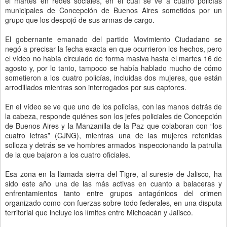
el martes en redes sociales, en el cual se ve a cuatro policías
municipales de Concepción de Buenos Aires sometidos por un
grupo que los despojó de sus armas de cargo.
El gobernante emanado del partido Movimiento Ciudadano se
negó a precisar la fecha exacta en que ocurrieron los hechos, pero
el vídeo no había circulado de forma masiva hasta el martes 16 de
agosto y, por lo tanto, tampoco se había hablado mucho de cómo
sometieron a los cuatro policías, incluidas dos mujeres, que están
arrodillados mientras son interrogados por sus captores.
En el vídeo se ve que uno de los policías, con las manos detrás de
la cabeza, responde quiénes son los jefes policiales de Concepción
de Buenos Aires y la Manzanilla de la Paz que colaboran con “los
cuatro letras” (CJNG), mientras una de las mujeres retenidas
solloza y detrás se ve hombres armados inspeccionando la patrulla
de la que bajaron a los cuatro oficiales.
Esa zona en la llamada sierra del Tigre, al sureste de Jalisco, ha
sido este año una de las más activas en cuanto a balaceras y
enfrentamientos tanto entre grupos antagónicos del crimen
organizado como con fuerzas sobre todo federales, en una disputa
territorial que incluye los límites entre Michoacán y Jalisco.