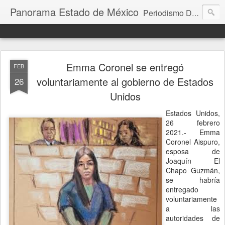
Panorama Estado de México
Periodismo Digital
Emma Coronel se entregó
FEB
voluntariamente al gobierno de Estados
26
Unidos
Estados Unidos,
26 febrero
2021.- Emma
Coronel Aispuro,
esposa de
Joaquín El
Chapo Guzmán,
se habría
entregado
voluntariamente
a las
autoridades de